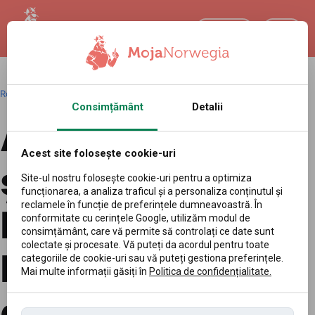
RO
Română
|
Redakcja
|
05.07.2026 13:11
Consimțământ
Detalii
Au lucrat pe
Acest site folosește cookie-uri
șantiere în
Site-ul nostru folosește cookie-uri pentru a optimiza
funcționarea, a analiza traficul și a personaliza conținutul și
reclamele în funcție de preferințele dumneavoastră. În
Norvegia.
conformitate cu cerințele Google, utilizăm modul de
consimțământ, care vă permite să controlați ce date sunt
colectate și procesate. Vă puteți da acordul pentru toate
Instanța a
categoriile de cookie-uri sau vă puteți gestiona preferințele.
Mai multe informații găsiți în
Politica de confidențialitate.
dezvăluit câți