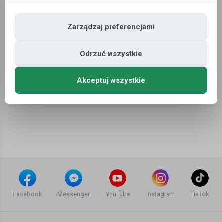
Zarządzaj preferencjami
Oferty pracy
»
Rzemiosło
Odrzuć wszystkie
Niestety nie znaleziono ofert pracy dla wyszukiwania ...
Akceptuj wszystkie
Facebook
Messenger
YouTube
Instagram
TikTok