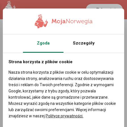
Zaloguj się
LANCASTER
1 NOK
27.7 °C
0.3892 PLN
Zgoda
Szczegóły
Rzemiosło - Oferty pracy w Viken
Norwegia
Strona korzysta z plików cookie
Powiadom mnie o nowych ofertach pracy
Nasza strona korzysta z plików cookie w celu optymalizacji
działania strony, analizowania ruchu oraz dostosowywania
treści i reklam do Twoich preferencji. Zgodnie z wymogami
Google, korzystamy z trybu zgody, który pozwala
kontrolować, jakie dane są gromadzone i przetwarzane.
DODAJ OFERTĘ PRACY
Możesz wyrazić zgodę na wszystkie kategorie plików cookie
lub zarządzać swoimi preferencjami. Więcej informacji
Filtry
znajdziesz w naszej
Polityce prywatności.
Sortowanie domyślne