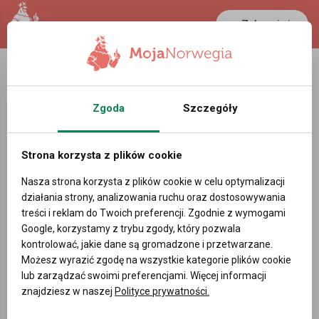
Zaloguj się
LANCASTER
1 NOK
28 °C
0.3888 PLN
Zgoda
Szczegóły
Oferty pracy w Rauland Norwegia
Strona korzysta z plików cookie
Powiadom mnie o nowych ofertach pracy
Nasza strona korzysta z plików cookie w celu optymalizacji
działania strony, analizowania ruchu oraz dostosowywania
treści i reklam do Twoich preferencji. Zgodnie z wymogami
Google, korzystamy z trybu zgody, który pozwala
DODAJ OFERTĘ PRACY
kontrolować, jakie dane są gromadzone i przetwarzane.
Możesz wyrazić zgodę na wszystkie kategorie plików cookie
Filtry
lub zarządzać swoimi preferencjami. Więcej informacji
znajdziesz w naszej
Polityce prywatności.
Sortowanie domyślne