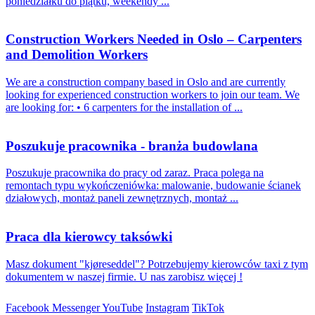
poniedziałku do piątku, weekendy ...
Construction Workers Needed in Oslo – Carpenters
and Demolition Workers
We are a construction company based in Oslo and are currently
looking for experienced construction workers to join our team. We
are looking for: • 6 carpenters for the installation of ...
Poszukuje pracownika - branża budowlana
Poszukuje pracownika do pracy od zaraz. Praca polega na
remontach typu wykończeniówka: malowanie, budowanie ścianek
działowych, montaż paneli zewnętrznych, montaż ...
Praca dla kierowcy taksówki
Masz dokument "kjøreseddel"? Potrzebujemy kierowców taxi z tym
dokumentem w naszej firmie. U nas zarobisz więcej !
Facebook
Messenger
YouTube
Instagram
TikTok