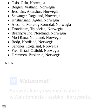
Oslo,
Oslo, Norwegia
Bergen,
Vestland, Norwegia
Jessheim,
Akershus, Norwegia
Stavanger,
Rogaland, Norwegia
Kristiansand,
Agder, Norwegia
Ålesund,
Møre og Romsdal, Norwegia
Trondheim,
Trøndelag, Norwegia
Brønnøysund,
Nordland, Norwegia
Mo i Rana,
Nordland, Norwegia
Bodø,
Nordland, Norwegia
Sandnes,
Rogaland, Norwegia
Fredrikstad,
Østfold, Norwegia
Drammen,
Buskerud, Norwegia
1 NOK