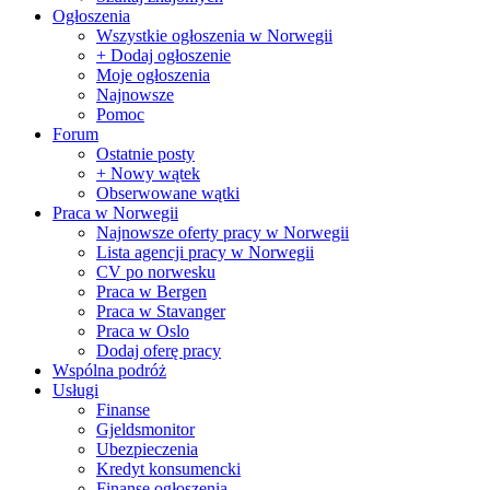
Ogłoszenia
Wszystkie ogłoszenia w Norwegii
+ Dodaj ogłoszenie
Moje ogłoszenia
Najnowsze
Pomoc
Forum
Ostatnie posty
+ Nowy wątek
Obserwowane wątki
Praca w Norwegii
Najnowsze oferty pracy w Norwegii
Lista agencji pracy w Norwegii
CV po norwesku
Praca w Bergen
Praca w Stavanger
Praca w Oslo
Dodaj oferę pracy
Wspólna podróż
Usługi
Finanse
Gjeldsmonitor
Ubezpieczenia
Kredyt konsumencki
Finanse ogłoszenia