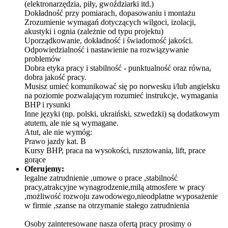
(elektronarzędzia, piły, gwoździarki itd.)
Dokładność przy pomiarach, dopasowaniu i montażu
Zrozumienie wymagań dotyczących wilgoci, izolacji,
akustyki i ognia (zależnie od typu projektu)
Uporządkowanie, dokładność i świadomość jakości.
Odpowiedzialność i nastawienie na rozwiązywanie
problemów
Dobra etyka pracy i stabilność - punktualność oraz równa,
dobra jakość pracy.
Musisz umieć komunikować się po norwesku i/lub angielsku
na poziomie pozwalającym rozumieć instrukcje, wymagania
BHP i rysunki
Inne języki (np. polski, ukraiński, szwedzki) są dodatkowym
atutem, ale nie są wymagane.
Atut, ale nie wymóg:
Prawo jazdy kat. B
Kursy BHP, praca na wysokości, rusztowania, lift, prace
gorące
Oferujemy:
legalne zatrudnienie ,umowe o prace ,stabilność
pracy,atrakcyjne wynagrodzenie,milą atmosfere w pracy
,możliwość rozwoju zawodowego,nieodplatne wyposażenie
w firmie ,szanse na otrzymanie stałego zatrudnienia
Osoby zainteresowane nasza ofertą pracy prosimy o