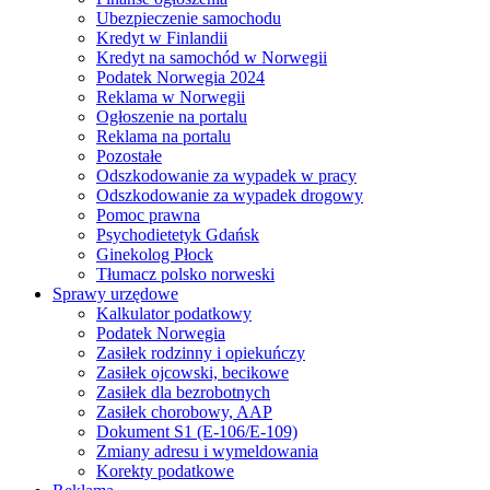
Ubezpieczenie samochodu
Kredyt w Finlandii
Kredyt na samochód w Norwegii
Podatek Norwegia 2024
Reklama w Norwegii
Ogłoszenie na portalu
Reklama na portalu
Pozostałe
Odszkodowanie za wypadek w pracy
Odszkodowanie za wypadek drogowy
Pomoc prawna
Psychodietetyk Gdańsk
Ginekolog Płock
Tłumacz polsko norweski
Sprawy urzędowe
Kalkulator podatkowy
Podatek Norwegia
Zasiłek rodzinny i opiekuńczy
Zasiłek ojcowski, becikowe
Zasiłek dla bezrobotnych
Zasiłek chorobowy, AAP
Dokument S1 (E-106/E-109)
Zmiany adresu i wymeldowania
Korekty podatkowe