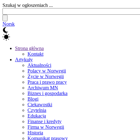
Szukaj w ogłoszeniach ...
Norsk
Strona główna
Kontakt
Artykuły
Aktualności
Polacy w Norwegii
Życie w Norwegii
Praca i prawo pracy
Archiwum MN
Biznes i gospodarka
Blogi
Ciekawostki
Czytelnia
Edukacja
Finanse i kredyty
Firma w Norwegii
Historia
Komunikat prasowy