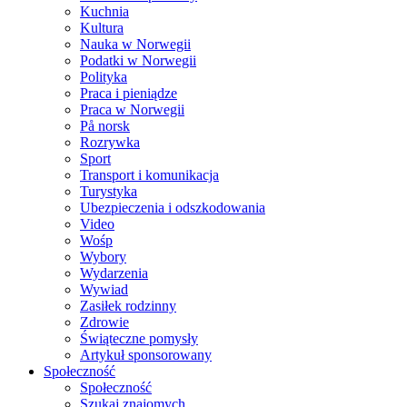
Kuchnia
Kultura
Nauka w Norwegii
Podatki w Norwegii
Polityka
Praca i pieniądze
Praca w Norwegii
På norsk
Rozrywka
Sport
Transport i komunikacja
Turystyka
Ubezpieczenia i odszkodowania
Video
Wośp
Wybory
Wydarzenia
Wywiad
Zasiłek rodzinny
Zdrowie
Świąteczne pomysły
Artykuł sponsorowany
Społeczność
Społeczność
Szukaj znajomych