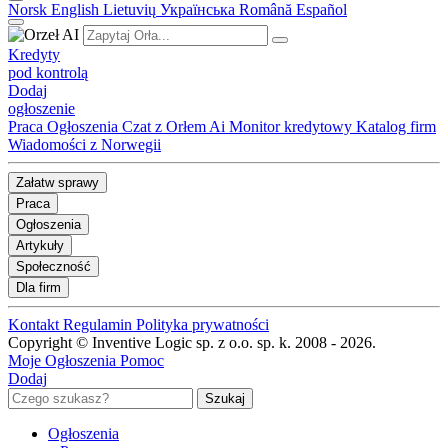
Norsk
English
Lietuvių
Українська
Română
Español
Kredyty
pod kontrolą
Dodaj
ogłoszenie
Praca
Ogłoszenia
Czat z Orłem Ai
Monitor kredytowy
Katalog firm
Wiadomości z Norwegii
Załatw sprawy
Praca
Ogłoszenia
Artykuły
Społeczność
Dla firm
Kontakt
Regulamin
Polityka prywatności
Copyright © Inventive Logic sp. z o.o. sp. k. 2008 - 2026.
Moje Ogłoszenia
Pomoc
Dodaj
Ogłoszenia