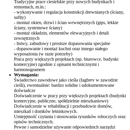
Tradycyjne prace ciesielskie przy nowych budynkach i
remontach, m.in.:
- wykonywanie i regulacja konstrukcji drewnianych (ściany,
sufity)
- montaż okien, drzwi i ścian wewnętrznych (gips, lekkie
ściany, systemowe ściany)
- montaż okładzin, elementów elewacyjnych i detali
zewnętrznych
- listwy, zabudowy i prostsze dopasowania specjalne
- dopasowanie i montaż kuchni oraz innego stałego
wyposażenia (w razie potrzeby)
Praca przy większych projektach (np. biurowce, budynki
komercyjne) zgodnie z opisami technicznymi i
harmonogramem
Wymagania:
Świadectwo zawodowe jako cieśla (fagbrev w zawodzie
cieśli), ewentualnie: bardzo solidne i udokumentowane
doświadcze
Doświadczenie w pracy przy większych projektach (budynki
komercyjne, publiczne, spółdzielnie mieszkaniowe)
Doświadczenie w rehabilitacji i przebudowie domów,
mieszkań i domków letniskowych.
Umiejętność czytania i stosowania rysunków roboczych oraz
opisów technicznych.
Pewne i samodzielne używanie odpowiednich narzędzi