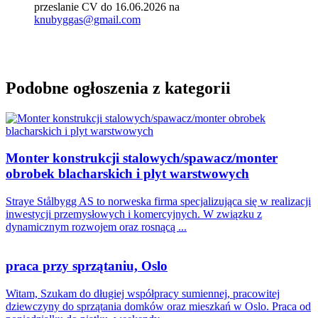
przeslanie CV do 16.06.2026 na
knubyggas@gmail.com
Podobne ogłoszenia z kategorii
Monter konstrukcji stalowych/spawacz/monter
obrobek blacharskich i plyt warstwowych
Straye Stålbygg AS to norweska firma specjalizująca się w realizacji
inwestycji przemysłowych i komercyjnych. W związku z
dynamicznym rozwojem oraz rosnącą ...
praca przy sprzątaniu, Oslo
Witam, Szukam do długiej współpracy sumiennej, pracowitej
dziewczyny do sprzątania domków oraz mieszkań w Oslo. Praca od