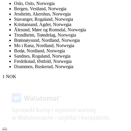
Oslo,
Oslo, Norwegia
Bergen,
Vestland, Norwegia
Jessheim,
Akershus, Norwegia
Stavanger,
Rogaland, Norwegia
Kristiansand,
Agder, Norwegia
Ålesund,
Møre og Romsdal, Norwegia
Trondheim,
Trøndelag, Norwegia
Brønnøysund,
Nordland, Norwegia
Mo i Rana,
Nordland, Norwegia
Bodø,
Nordland, Norwegia
Sandnes,
Rogaland, Norwegia
Fredrikstad,
Østfold, Norwegia
Drammen,
Buskerud, Norwegia
1 NOK