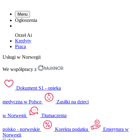
Menu
Ogłoszenia
Orzeł
Ai
Kredyty
Praca
Usługi w Norwegii
We współpracy z
Dokument S1 - opieka
medyczna w Polsce
Zasiłki na dzieci
w Norwegii
Tłumaczenia
polsko - norweskie
Korekta podatku
Emerytura w
Norwegii