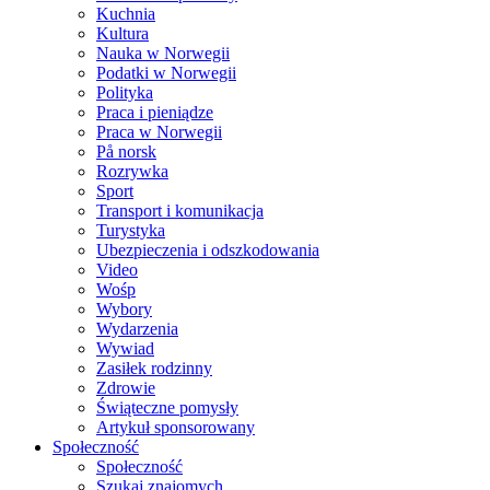
Kuchnia
Kultura
Nauka w Norwegii
Podatki w Norwegii
Polityka
Praca i pieniądze
Praca w Norwegii
På norsk
Rozrywka
Sport
Transport i komunikacja
Turystyka
Ubezpieczenia i odszkodowania
Video
Wośp
Wybory
Wydarzenia
Wywiad
Zasiłek rodzinny
Zdrowie
Świąteczne pomysły
Artykuł sponsorowany
Społeczność
Społeczność
Szukaj znajomych