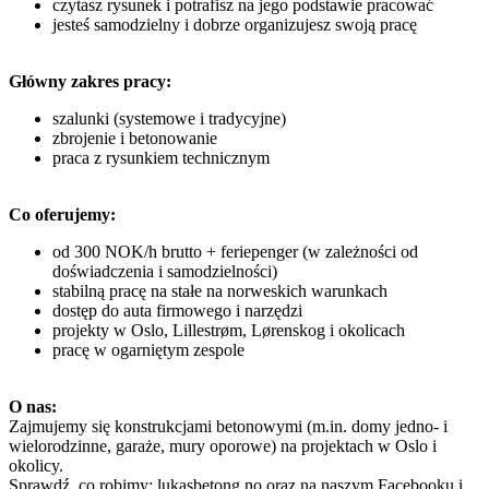
czytasz rysunek i potrafisz na jego podstawie pracować
jesteś samodzielny i dobrze organizujesz swoją pracę
Główny zakres pracy:
szalunki (systemowe i tradycyjne)
zbrojenie i betonowanie
praca z rysunkiem technicznym
Co oferujemy:
od 300 NOK/h brutto + feriepenger (w zależności od
doświadczenia i samodzielności)
stabilną pracę na sta
ł
e na norweskich warunkach
dostęp do auta firmowego i narzędzi
projekty w Oslo, Lillestrøm, Lørenskog i okolicach
pracę w ogarniętym zespole
O nas:
Zajmujemy się konstrukcjami betonowymi (m.in. domy jedno- i
wielorodzinne, garaże, mury oporowe) na projektach w Oslo i
okolicy.
Sprawdź, co robimy: lukasbetong.no oraz na naszym Facebooku i