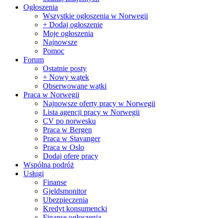
Ogłoszenia
Wszystkie ogłoszenia w Norwegii
+ Dodaj ogłoszenie
Moje ogłoszenia
Najnowsze
Pomoc
Forum
Ostatnie posty
+ Nowy wątek
Obserwowane wątki
Praca w Norwegii
Najnowsze oferty pracy w Norwegii
Lista agencji pracy w Norwegii
CV po norwesku
Praca w Bergen
Praca w Stavanger
Praca w Oslo
Dodaj oferę pracy
Wspólna podróż
Usługi
Finanse
Gjeldsmonitor
Ubezpieczenia
Kredyt konsumencki
Finanse ogłoszenia