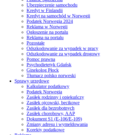
Ubezpieczenie samochodu
Kredyt w Finlandii
Kredyt na samochód w Norwegii
Podatek Norwegia 2024
Reklama w Norwegii
Ogłoszenie na portalu
Reklama na portalu
Pozostałe
Odszkodowanie za wypadek w pracy
Odszkodowanie za wypadek drogowy
Pomoc prawna
Psychodietetyk Gdańsk
Ginekolog Płock
Tłumacz polsko norweski
Sprawy urzędowe
Kalkulator podatkowy
Podatek Norwegia
Zasiłek rodzinny i opiekuńczy
Zasiłek ojcowski, becikowe
Zasiłek dla bezrobotnych
Zasiłek chorobowy, AAP
Dokument S1 (E-106/E-109)
Zmiany adresu i wymeldowania
Korekty podatkowe