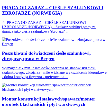
PRACA OD ZARAZ – CIEŚLE SZALUNKOWI I
ZBROJARZE (NORWEGIA)
🔨 PRACA OD ZARAZ – CIEŚLE SZALUNKOWI
I ZBROJARZE (NORWEGIA) Szukasz stabilnej pracy za
granicą jako cieśla szalunkowy/zbrojarz? ...
Poszukiwani doświadczeni cieśle szalunkowi,
zbrojarze, praca w Bergen
Wymagania: - min. 2 lata doświadczenia na stanowisku ciesli
szalunkowego, zbrojarza - mile widziane wykształcenie kierunkowe
- dobra kondycja fizyczna - preferowana ...
Monter konstrukcji stalowych/spawacz/monter
obrobek blacharskich i plyt warstwowych