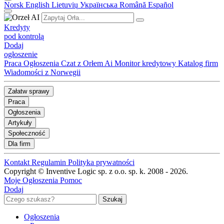
Norsk
English
Lietuvių
Українська
Română
Español
Kredyty
pod kontrolą
Dodaj
ogłoszenie
Praca
Ogłoszenia
Czat z Orłem Ai
Monitor kredytowy
Katalog firm
Wiadomości z Norwegii
Załatw sprawy
Praca
Ogłoszenia
Artykuły
Społeczność
Dla firm
Kontakt
Regulamin
Polityka prywatności
Copyright © Inventive Logic sp. z o.o. sp. k. 2008 - 2026.
Moje Ogłoszenia
Pomoc
Dodaj
Ogłoszenia