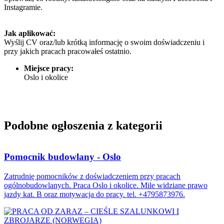
Instagramie.
Jak aplikować:
Wyślij CV oraz/lub krótką informację o swoim doświadczeniu i
przy jakich pracach pracowałeś ostatnio.
Miejsce pracy:
Oslo i okolice
Podobne ogłoszenia z kategorii
Pomocnik budowlany - Oslo
Zatrudnię pomocników z doświadczeniem przy pracach
ogólnobudowlanych. Praca Oslo i okolice. Mile widziane prawo
jazdy kat. B oraz motywacja do pracy. tel. +4795873976.