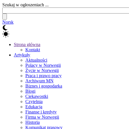
Szukaj w ogłoszeniach ...
Norsk
Strona główna
Kontakt
Artykuły
Aktualności
Polacy w Norwegii
Życie w Norwegii
Praca i prawo pracy
Archiwum MN
Biznes i gospodarka
Blogi
Ciekawostki
Czytelnia
Edukacja
Finanse i kredyty
Firma w Norwegii
Historia
Komunikat prasowy