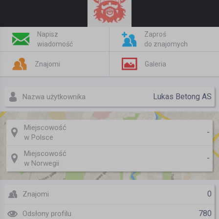
Napisz
Zaproś
wiadomość
do znajomych
Znajomi
Galeria
Lukas Betong AS
Nazwa użytkownika
Miejscowość
-
w Polsce
Miejscowość
-
w Norwegii
0
Znajomi
780
Odsłony profilu