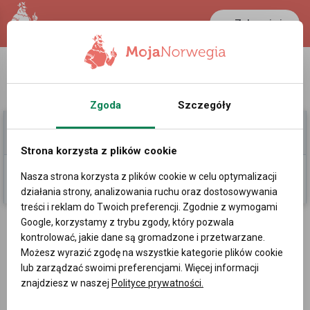
Zaloguj się
LANCASTER
1 NOK
37.4 °C
0.3888 PLN
Zgoda
Szczegóły
Moje Ogłoszenia
Pomoc
Strona korzysta z plików cookie
Nasza strona korzysta z plików cookie w celu optymalizacji
Dodaj
działania strony, analizowania ruchu oraz dostosowywania
treści i reklam do Twoich preferencji. Zgodnie z wymogami
Ogłoszenia
»
Praca
»
Dam pracę w Norwegii
Google, korzystamy z trybu zgody, który pozwala
kontrolować, jakie dane są gromadzone i przetwarzane.
Możesz wyrazić zgodę na wszystkie kategorie plików cookie
Monter Fasad i Docieplen
lub zarządzać swoimi preferencjami. Więcej informacji
znajdziesz w naszej
Polityce prywatności.
Viken, Jessheim
| 04-02-2026 16:37 | Numer ogłoszenia: 100980