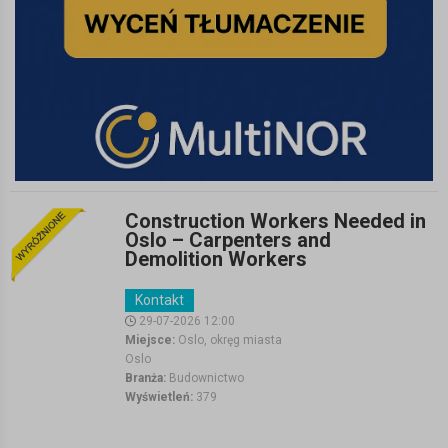
Construction Workers Needed in
Oslo – Carpenters and
Demolition Workers
Kontakt
29-07-2026 12:00
Miejsce:
•
Oslo, okręg miasta
Oslo
»
Branża:
•
Budownictwo
Wyświetleń:
•
379