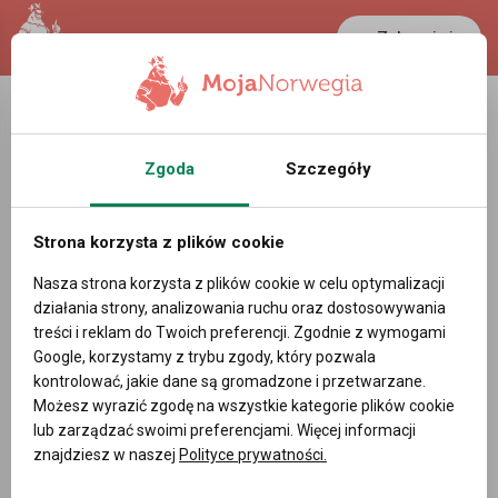
Zaloguj się
LANCASTER
1 NOK
22.4 °C
0.3881 PLN
Zgoda
Szczegóły
Budownictwo - Oferty pracy w Oslo
Norwegia
Strona korzysta z plików cookie
Powiadom mnie o nowych ofertach pracy
Nasza strona korzysta z plików cookie w celu optymalizacji
działania strony, analizowania ruchu oraz dostosowywania
treści i reklam do Twoich preferencji. Zgodnie z wymogami
Google, korzystamy z trybu zgody, który pozwala
kontrolować, jakie dane są gromadzone i przetwarzane.
DODAJ OFERTĘ PRACY
Możesz wyrazić zgodę na wszystkie kategorie plików cookie
lub zarządzać swoimi preferencjami. Więcej informacji
Filtry
znajdziesz w naszej
Polityce prywatności.
Sortowanie domyślne