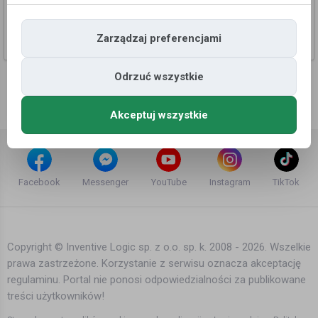
Precyzyjne dostrajanie i ustawianie anten
satelitarnych. Tv sat. Oslo + 150 km. Marcin tel. 486
65 857
Zarządzaj preferencjami
Viken
Odrzuć wszystkie
Akceptuj wszystkie
Facebook
Messenger
YouTube
Instagram
TikTok
Copyright © Inventive Logic sp. z o.o. sp. k. 2008 - 2026. Wszelkie
prawa zastrzeżone. Korzystanie z serwisu oznacza akceptację
regulaminu. Portal nie ponosi odpowiedzialności za publikowane
treści użytkowników!