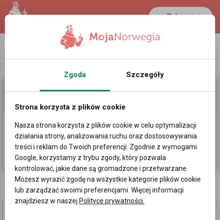
Zaloguj się
LANCASTER
1 NOK
38.8 °C
0.3875 PLN
Zgoda
Szczegóły
Moje Ogłoszenia
Pomoc
Strona korzysta z plików cookie
Nasza strona korzysta z plików cookie w celu optymalizacji
Dodaj
działania strony, analizowania ruchu oraz dostosowywania
treści i reklam do Twoich preferencji. Zgodnie z wymogami
Kategorie
Sortowanie losowe
Google, korzystamy z trybu zgody, który pozwala
kontrolować, jakie dane są gromadzone i przetwarzane.
Możesz wyrazić zgodę na wszystkie kategorie plików cookie
Ogłoszenia
»
Usługi
»
Komputery, RTV, Elektronika, TV Sat w Norwegii
lub zarządzać swoimi preferencjami. Więcej informacji
znajdziesz w naszej
Polityce prywatności.
Ustawianie anten satelitarnych