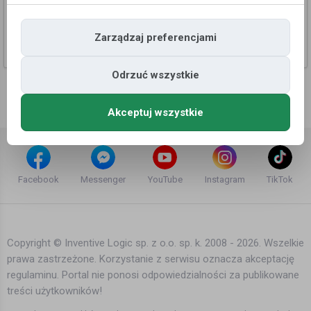
Oferta współpracy – Doradca Ubezpieczeniowy
(MojaNorwegia & MultiNOR) body{ font-
Zarządzaj preferencjami
family:system-ui,-apple-system,Segoe
Cała Norwegia
UI,Roboto,sans-serif; line-height:1.45; margin:0;
Odrzuć wszystkie
color:#222; } header{ background:#004b8e;
color:#fff; padding:1.8rem 1.2rem; text-align:center; }
...
Akceptuj wszystkie
Facebook
Messenger
YouTube
Instagram
TikTok
Copyright © Inventive Logic sp. z o.o. sp. k. 2008 - 2026. Wszelkie
prawa zastrzeżone. Korzystanie z serwisu oznacza akceptację
regulaminu. Portal nie ponosi odpowiedzialności za publikowane
treści użytkowników!