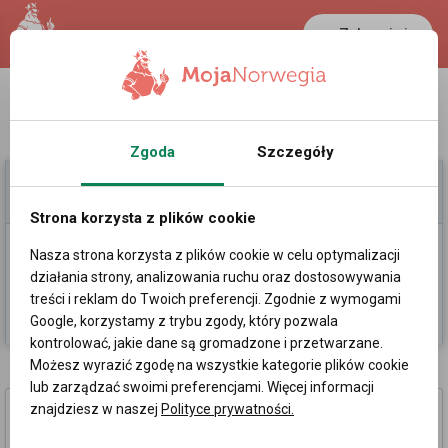
Zaloguj się
LANCASTER
1 NOK
28.5 °C
0.386 PLN
Zgoda
Szczegóły
Moje Ogłoszenia
Pomoc
Strona korzysta z plików cookie
Nasza strona korzysta z plików cookie w celu optymalizacji
Dodaj
działania strony, analizowania ruchu oraz dostosowywania
treści i reklam do Twoich preferencji. Zgodnie z wymogami
Kategorie
Sortowanie losowe
Google, korzystamy z trybu zgody, który pozwala
kontrolować, jakie dane są gromadzone i przetwarzane.
Możesz wyrazić zgodę na wszystkie kategorie plików cookie
Ogłoszenia
»
Praca
»
Współpraca firm w Norwegii
lub zarządzać swoimi preferencjami. Więcej informacji
Moja Norwegia & MultiNOR poszukują
znajdziesz w naszej
Polityce prywatności.
polskojęzycznego agenta
ubezpieczeniowego do współpracy!