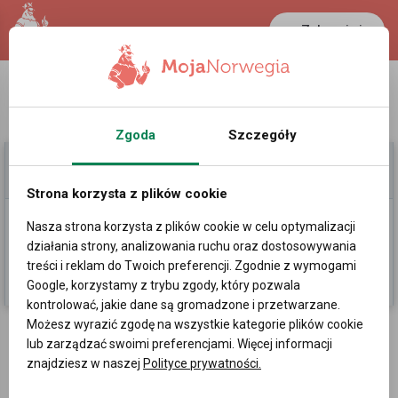
Zaloguj się
LANCASTER
1 NOK
26 °C
0.3899 PLN
Zgoda
Szczegóły
Moje Ogłoszenia
Pomoc
Strona korzysta z plików cookie
Nasza strona korzysta z plików cookie w celu optymalizacji
Dodaj
działania strony, analizowania ruchu oraz dostosowywania
treści i reklam do Twoich preferencji. Zgodnie z wymogami
Kategorie
Sortowanie losowe
Google, korzystamy z trybu zgody, który pozwala
kontrolować, jakie dane są gromadzone i przetwarzane.
Możesz wyrazić zgodę na wszystkie kategorie plików cookie
Ogłoszenia
»
Praca w Cała Polska
lub zarządzać swoimi preferencjami. Więcej informacji
znajdziesz w naszej
Polityce prywatności.