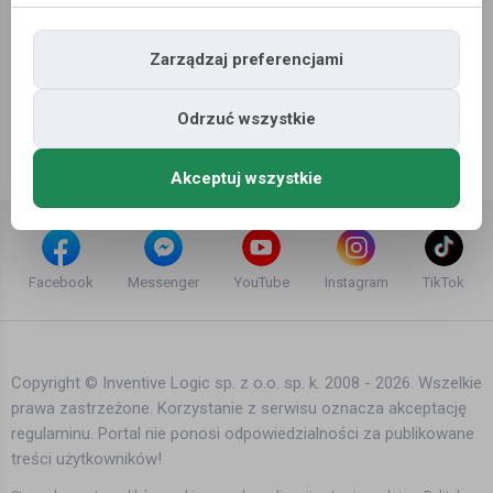
Zarządzaj preferencjami
Odrzuć wszystkie
Akceptuj wszystkie
Facebook
Messenger
YouTube
Instagram
TikTok
Copyright © Inventive Logic sp. z o.o. sp. k. 2008 - 2026. Wszelkie
prawa zastrzeżone. Korzystanie z serwisu oznacza akceptację
regulaminu. Portal nie ponosi odpowiedzialności za publikowane
treści użytkowników!