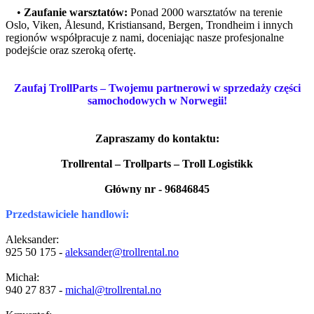
•
Zaufanie warsztatów:
Ponad 2000 warsztatów na terenie
Oslo, Viken, Ålesund, Kristiansand, Bergen, Trondheim i innych
regionów współpracuje z nami, doceniając nasze profesjonalne
podejście oraz szeroką ofertę.
Zaufaj TrollParts – Twojemu partnerowi w sprzedaży części
samochodowych w Norwegii!
Zapraszamy do kontaktu:
Trollrental – Trollparts – Troll Logistikk
Główny nr - 96846845
Przedstawiciele handlowi:
Aleksander:
925 50 175 -
aleksander@trollrental.no
Michał:
940 27 837 -
michal@trollrental.no