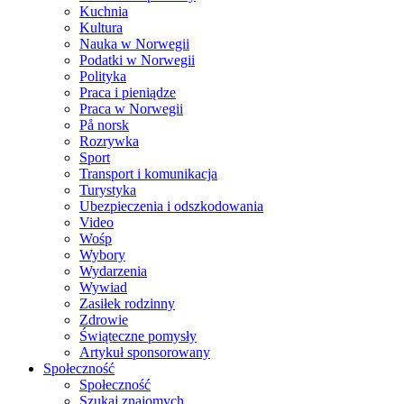
Kuchnia
Kultura
Nauka w Norwegii
Podatki w Norwegii
Polityka
Praca i pieniądze
Praca w Norwegii
På norsk
Rozrywka
Sport
Transport i komunikacja
Turystyka
Ubezpieczenia i odszkodowania
Video
Wośp
Wybory
Wydarzenia
Wywiad
Zasiłek rodzinny
Zdrowie
Świąteczne pomysły
Artykuł sponsorowany
Społeczność
Społeczność
Szukaj znajomych