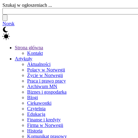
Szukaj w ogłoszeniach ...
Norsk
Strona główna
Kontakt
Artykuły
Aktualności
Polacy w Norwegii
Życie w Norwegii
Praca i prawo pracy
Archiwum MN
Biznes i gospodarka
Blogi
Ciekawostki
Czytelnia
Edukacja
Finanse i kredyty
Firma w Norwegii
Historia
Komunikat prasowy