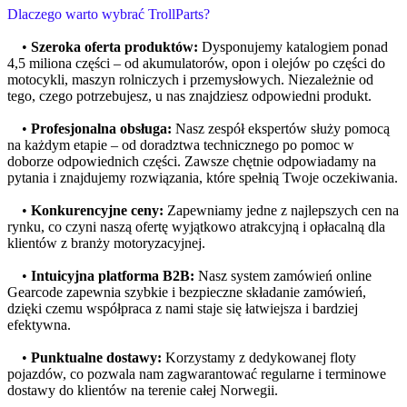
Dlaczego warto wybrać TrollParts?
•
Szeroka oferta produktów:
Dysponujemy katalogiem ponad
4,5 miliona części – od akumulatorów, opon i olejów po części do
motocykli, maszyn rolniczych i przemysłowych. Niezależnie od
tego, czego potrzebujesz, u nas znajdziesz odpowiedni produkt.
•
Profesjonalna obsługa:
Nasz zespół ekspertów służy pomocą
na każdym etapie – od doradztwa technicznego po pomoc w
doborze odpowiednich części. Zawsze chętnie odpowiadamy na
pytania i znajdujemy rozwiązania, które spełnią Twoje oczekiwania.
•
Konkurencyjne ceny:
Zapewniamy jedne z najlepszych cen na
rynku, co czyni naszą ofertę wyjątkowo atrakcyjną i opłacalną dla
klientów z branży motoryzacyjnej.
•
Intuicyjna platforma B2B:
Nasz system zamówień online
Gearcode zapewnia szybkie i bezpieczne składanie zamówień,
dzięki czemu współpraca z nami staje się łatwiejsza i bardziej
efektywna.
•
Punktualne dostawy:
Korzystamy z dedykowanej floty
pojazdów, co pozwala nam zagwarantować regularne i terminowe
dostawy do klientów na terenie całej Norwegii.