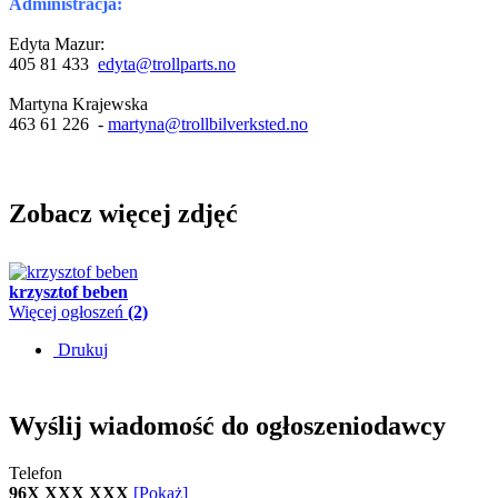
Administracja:
Edyta Mazur:
405 81 433
edyta@trollparts.no
Martyna Krajewska
463 61 226 -
martyna@trollbilverksted.no
Zobacz więcej zdjęć
krzysztof beben
Więcej ogłoszeń
(2)
Drukuj
Wyślij wiadomość do ogłoszeniodawcy
Telefon
96X XXX XXX
[Pokaż]