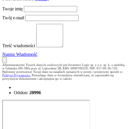
Twoje imię
Twój e-mail
Treść wiadomości
Napisz Wiadomość
Administratorem Twoich danych osobowych jest Inventive Logic sp. z o.o. sp. k. z siedzibą
w Gdańsku (80-386) przy ul. Lęborskiej 3B, KRS: 0000709320, NIP: 957-09-36-720.
Będziemy przetwarzać Twoje dane na zasadach opisanych w prosty i przejrzysty sposób w
Polityce Prywatności.
Przesyłając dane w formularzu oświadczasz, że zapoznałeś się
powyższym dokumentem i akceptujesz go w całości.
Odsłon:
20996