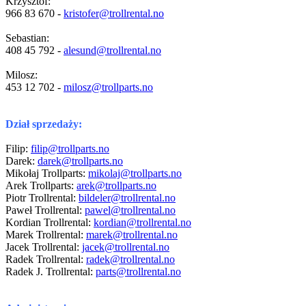
Krzysztof:
966 83 670 -
kristofer@trollrental.no
Sebastian:
408 45 792 -
alesund@trollrental.no
Milosz:
453 12 702 -
milosz@trollparts.no
Dział sprzedaży:
Filip:
filip@trollparts.no
Darek:
darek@trollparts.no
Mikołaj Trollparts:
mikolaj@trollparts.no
Arek Trollparts:
arek@trollparts.no
Piotr Trollrental:
bildeler@trollrental.no
Paweł Trollrental:
pawel@trollrental.no
Kordian Trollrental
:
kordian@trollrental.no
Marek Trollrental:
marek@trollrental.no
Jacek Trollrental:
jacek@trollrental.no
Radek Trollrental:
radek@trollrental.no
Radek J. Trollrental:
parts@trollrental.no