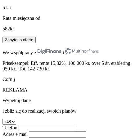
5
lat
Rata miesięczna od
582
kr
Zapytaj o ofertę
We współpracy z
i
Priseksempel: Eff. rente 15,82%, 100 000 kr. over 5 år, etablering
950 kr., Tot. 142 730 kr.
Cofnij
REKLAMA
Wypełnij dane
i zbliż się do realizacji swoich planów
Telefon
Adres e-mail