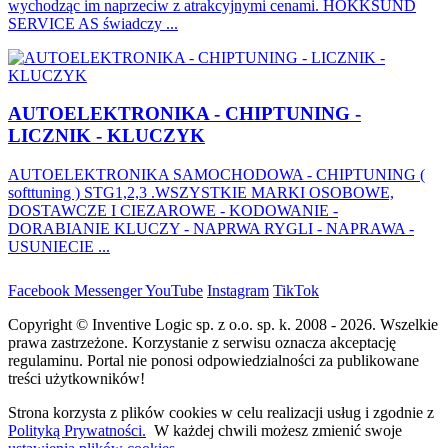
wychodząc im naprzeciw z atrakcyjnymi cenami. HOKKSUND
SERVICE AS świadczy ...
AUTOELEKTRONIKA - CHIPTUNING -
LICZNIK - KLUCZYK
AUTOELEKTRONIKA SAMOCHODOWA - CHIPTUNING (
softtuning ) STG1,2,3 .WSZYSTKIE MARKI OSOBOWE,
DOSTAWCZE I CIEZAROWE - KODOWANIE -
DORABIANIE KLUCZY - NAPRWA RYGLI - NAPRAWA -
USUNIECIE ...
Facebook
Messenger
YouTube
Instagram
TikTok
Copyright © Inventive Logic sp. z o.o. sp. k. 2008 - 2026. Wszelkie
prawa zastrzeżone. Korzystanie z serwisu oznacza akceptację
regulaminu. Portal nie ponosi odpowiedzialności za publikowane
treści użytkowników!
Strona korzysta z plików cookies w celu realizacji usług i zgodnie z
Polityką Prywatności.
W każdej chwili możesz zmienić swoje