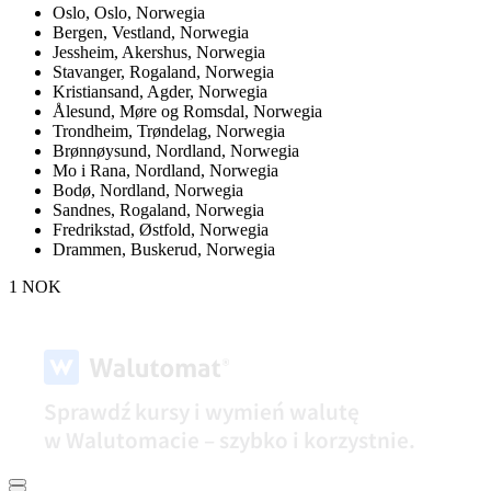
Oslo,
Oslo, Norwegia
Bergen,
Vestland, Norwegia
Jessheim,
Akershus, Norwegia
Stavanger,
Rogaland, Norwegia
Kristiansand,
Agder, Norwegia
Ålesund,
Møre og Romsdal, Norwegia
Trondheim,
Trøndelag, Norwegia
Brønnøysund,
Nordland, Norwegia
Mo i Rana,
Nordland, Norwegia
Bodø,
Nordland, Norwegia
Sandnes,
Rogaland, Norwegia
Fredrikstad,
Østfold, Norwegia
Drammen,
Buskerud, Norwegia
1 NOK