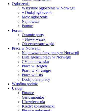
Ogłoszenia
Wszystkie ogłoszenia w Norwegii
+ Dodaj ogłoszenie
Moje ogłoszenia
Najnowsze
Pomoc
Forum
Ostatnie posty
+ Nowy wątek
Obserwowane wątki
Praca w Norwegii
Najnowsze oferty pracy w Norwegii
Lista agencji pracy w Norwegii
CV po norwesku
Praca w Bergen
Praca w Stavanger
Praca w Oslo
Dodaj oferę pracy
Wspólna podróż
Usługi
Finanse
Gjeldsmonitor
Ubezpieczenia
Kredyt konsumencki
Finanse ogłoszenia