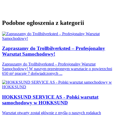
Podobne ogłoszenia z kategorii
Zapraszamy do Trollbilverksted – Profesjonalny
Warsztat Samochodowy!
Zapraszamy do Trollbilverksted – Profesjonalny Warsztat
Samochodowy! W naszym przestronnym warsztacie o powierzchni
650 m² pracuje 7 doświadczonych ...
HOKKSUND SERVICE AS - Polski warsztat
samochodowy w HOKKSUND
Warsztat otwarty został głównie z myślą o naszych rodakach