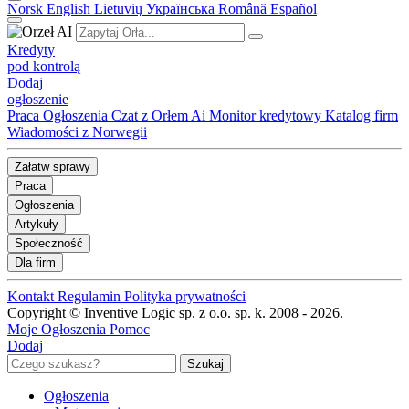
Norsk
English
Lietuvių
Українська
Română
Español
Kredyty
pod kontrolą
Dodaj
ogłoszenie
Praca
Ogłoszenia
Czat z Orłem Ai
Monitor kredytowy
Katalog firm
Wiadomości z Norwegii
Załatw sprawy
Praca
Ogłoszenia
Artykuły
Społeczność
Dla firm
Kontakt
Regulamin
Polityka prywatności
Copyright © Inventive Logic sp. z o.o. sp. k. 2008 - 2026.
Moje Ogłoszenia
Pomoc
Dodaj
Ogłoszenia