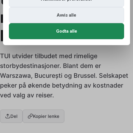
med lavere
Avvis alle
kostnader
Godta alle
TUI utvider tilbudet med rimelige
storbydestinasjoner. Blant dem er
Warszawa, București og Brussel. Selskapet
peker på økende betydning av kostnader
ved valg av reiser.
Del
Kopier lenke