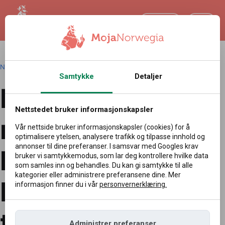
NO
Norsk
|
Redakcja
|
02.05.2026 09:54
Samtykke
Detaljer
Polen er det nye
Nettstedet bruker informasjonskapsler
reisemålet for
Vår nettside bruker informasjonskapsler (cookies) for å
optimalisere ytelsen, analysere trafikk og tilpasse innhold og
annonser til dine preferanser. I samsvar med Googles krav
korte turer.
bruker vi samtykkemodus, som lar deg kontrollere hvilke data
som samles inn og behandles. Du kan gi samtykke til alle
kategorier eller administrere preferansene dine. Mer
Denne byen
informasjon finner du i vår
personvernerklæring.
tiltrekker seg
Administrer preferanser