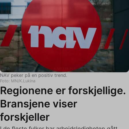
NAV peker på en positiv trend.
Foto: MN/K.Lukina
Regionene er forskjellige.
Bransjene viser
forskjeller
I de fleste fylker har arbeidsledigheten gått