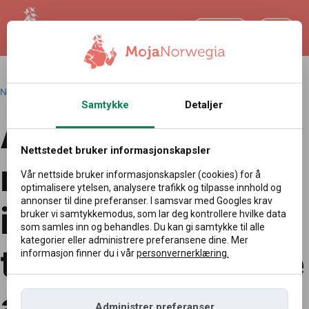
NO
Norsk
|
Redakcja
|
04.07.2026 13:33
Samtykke
Detaljer
Arbeidsledighete
Nettstedet bruker informasjonskapsler
n synker, men
Vår nettside bruker informasjonskapsler (cookies) for å
optimalisere ytelsen, analysere trafikk og tilpasse innhold og
annonser til dine preferanser. I samsvar med Googles krav
ikke overalt. Nye
bruker vi samtykkemodus, som lar deg kontrollere hvilke data
som samles inn og behandles. Du kan gi samtykke til alle
kategorier eller administrere preferansene dine. Mer
tall fra det norske
informasjon finner du i vår
personvernerklæring.
arbeidsmarkedet
Administrer preferanser