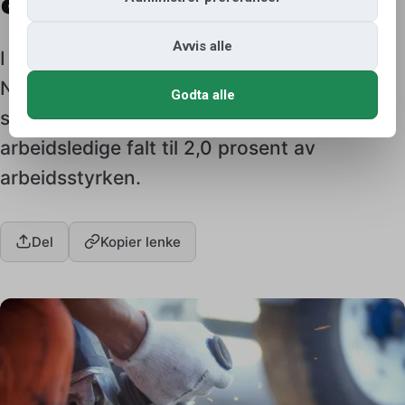
Avvis alle
I juni ble det 600 færre helt arbeidsledige i
Norge. Tallene er justert for normale
Godta alle
sesongvariasjoner. Andelen helt
arbeidsledige falt til 2,0 prosent av
arbeidsstyrken.
Del
Kopier lenke