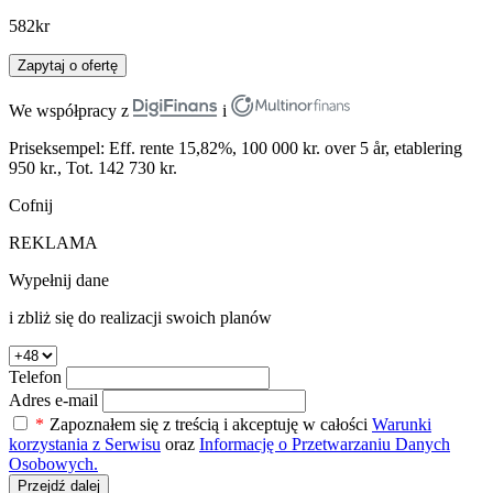
582
kr
Zapytaj o ofertę
We współpracy z
i
Priseksempel: Eff. rente 15,82%, 100 000 kr. over 5 år, etablering
950 kr., Tot. 142 730 kr.
Cofnij
REKLAMA
Wypełnij dane
i zbliż się do realizacji swoich planów
Telefon
Adres e-mail
*
Zapoznałem się z treścią i akceptuję w całości
Warunki
korzystania z Serwisu
oraz
Informację o Przetwarzaniu Danych
Osobowych.
Przejdź dalej