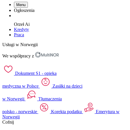
Menu
Ogłoszenia
Orzeł
Ai
Kredyty
Praca
Usługi w Norwegii
We współpracy z
Dokument S1 - opieka
medyczna w Polsce
Zasiłki na dzieci
w Norwegii
Tłumaczenia
polsko - norweskie
Korekta podatku
Emerytura w
Norwegii
Cofnij