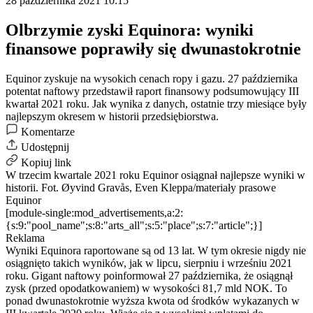
28 października 2021 10:15
Olbrzymie zyski Equinora: wyniki
finansowe poprawiły się dwunastokrotnie
Equinor zyskuje na wysokich cenach ropy i gazu. 27 października
potentat naftowy przedstawił raport finansowy podsumowujący III
kwartał 2021 roku. Jak wynika z danych, ostatnie trzy miesiące były
najlepszym okresem w historii przedsiębiorstwa.
Komentarze
Udostępnij
Kopiuj link
W trzecim kwartale 2021 roku Equinor osiągnał najlepsze wyniki w
historii.
Fot. Øyvind Gravås, Even Kleppa/materiały prasowe
Equinor
[module-single:mod_advertisements,a:2:
{s:9:"pool_name";s:8:"arts_all";s:5:"place";s:7:"article";}]
Reklama
Wyniki Equinora raportowane są od 13 lat. W tym okresie nigdy nie
osiągnięto takich wyników, jak w lipcu, sierpniu i wrześniu 2021
roku. Gigant naftowy poinformował 27 października, że osiągnął
zysk (przed opodatkowaniem) w wysokości 81,7 mld NOK. To
ponad dwunastokrotnie wyższa kwota od środków wykazanych w