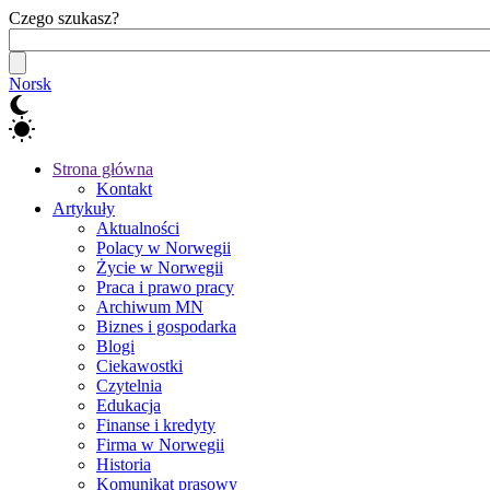
Czego szukasz?
Norsk
Strona główna
Kontakt
Artykuły
Aktualności
Polacy w Norwegii
Życie w Norwegii
Praca i prawo pracy
Archiwum MN
Biznes i gospodarka
Blogi
Ciekawostki
Czytelnia
Edukacja
Finanse i kredyty
Firma w Norwegii
Historia
Komunikat prasowy