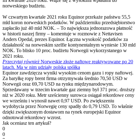
III kwartale 2020 roku. Wiąże się z wysokimi wpłatami do
norweskiego budżetu.
W czwartym kwartale 2021 roku Equinor przekaże państwu 55,5
mld koron norweskich podatków. W październiku przedsiębiorstwo
zapłaciło już 40 mld NOK. – To największa jednorazowa płatność
w historii naszej firmy – komentuje w rozmowie z Nettavisen
Anders Opedal, prezes Equinor. Łączna wysokość podatków za
działalność na norweskim szelfie kontynentalnym wyniesie 130 mld
NOK. To blisko 10 proc. budżetu Norwegii wykorzystanego w
2021 roku.
Przeczytaj również
Norweskie złoże naftowe reaktywowane po 20
latach. Ma w nim udziały polska spółka
Equinor zawdzięcza wyniki wysokim cenom gazu i ropy naftowej.
Za baryłkę ropy brent firma otrzymywała średnio 70,50 USD w
Norwegii oraz 69,70 USD na rynku międzynarodowym.
Sprzedawany w trzecim kwartale gaz ziemny był 371 proc. droższy
niż w 2020 roku. Metr sześcienny surowca osiągał rekordowe ceny
we wrześniu i wynosił nawet 0,97 USD. Po zwiększeniu
wydobycia przez Norwegię ceny spadły do 0,79 USD. To właśnie
dzięki zwiększonym dostawom na rynek europejski Equinor
odnotował rekordowy wzrost.
Jak oceniasz ten artykuł?
0
0