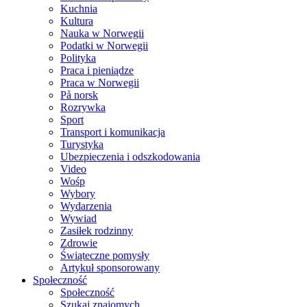
Kuchnia
Kultura
Nauka w Norwegii
Podatki w Norwegii
Polityka
Praca i pieniądze
Praca w Norwegii
På norsk
Rozrywka
Sport
Transport i komunikacja
Turystyka
Ubezpieczenia i odszkodowania
Video
Wośp
Wybory
Wydarzenia
Wywiad
Zasiłek rodzinny
Zdrowie
Świąteczne pomysły
Artykuł sponsorowany
Społeczność
Społeczność
Szukaj znajomych