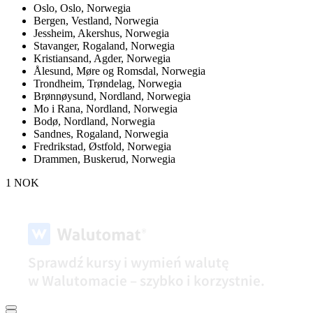
Oslo,
Oslo, Norwegia
Bergen,
Vestland, Norwegia
Jessheim,
Akershus, Norwegia
Stavanger,
Rogaland, Norwegia
Kristiansand,
Agder, Norwegia
Ålesund,
Møre og Romsdal, Norwegia
Trondheim,
Trøndelag, Norwegia
Brønnøysund,
Nordland, Norwegia
Mo i Rana,
Nordland, Norwegia
Bodø,
Nordland, Norwegia
Sandnes,
Rogaland, Norwegia
Fredrikstad,
Østfold, Norwegia
Drammen,
Buskerud, Norwegia
1 NOK