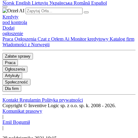
Norsk
English
Lietuvių
Українська
Română
Español
Kredyty
pod kontrolą
Dodaj
ogłoszenie
Praca
Ogłoszenia
Czat z Orłem Ai
Monitor kredytowy
Katalog firm
Wiadomości z Norwegii
Załatw sprawy
Praca
Ogłoszenia
Artykuły
Społeczność
Dla firm
Kontakt
Regulamin
Polityka prywatności
Copyright © Inventive Logic sp. z o.o. sp. k. 2008 - 2026.
Komunikat prasowy
|
Emil Bogumił
|