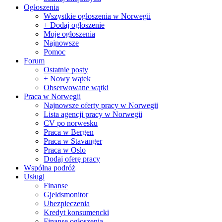
Ogłoszenia
Wszystkie ogłoszenia w Norwegii
+ Dodaj ogłoszenie
Moje ogłoszenia
Najnowsze
Pomoc
Forum
Ostatnie posty
+ Nowy wątek
Obserwowane wątki
Praca w Norwegii
Najnowsze oferty pracy w Norwegii
Lista agencji pracy w Norwegii
CV po norwesku
Praca w Bergen
Praca w Stavanger
Praca w Oslo
Dodaj oferę pracy
Wspólna podróż
Usługi
Finanse
Gjeldsmonitor
Ubezpieczenia
Kredyt konsumencki
Finanse ogłoszenia