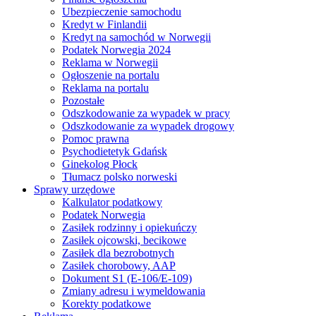
Ubezpieczenie samochodu
Kredyt w Finlandii
Kredyt na samochód w Norwegii
Podatek Norwegia 2024
Reklama w Norwegii
Ogłoszenie na portalu
Reklama na portalu
Pozostałe
Odszkodowanie za wypadek w pracy
Odszkodowanie za wypadek drogowy
Pomoc prawna
Psychodietetyk Gdańsk
Ginekolog Płock
Tłumacz polsko norweski
Sprawy urzędowe
Kalkulator podatkowy
Podatek Norwegia
Zasiłek rodzinny i opiekuńczy
Zasiłek ojcowski, becikowe
Zasiłek dla bezrobotnych
Zasiłek chorobowy, AAP
Dokument S1 (E-106/E-109)
Zmiany adresu i wymeldowania
Korekty podatkowe