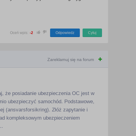
Oceń wpis:
-2
Odpowiedz
Cytuj
Zareklamuj się na forum
j, że posiadanie ubezpieczenia OC jest w
tanio ubezpieczyć samochód. Podstawowe,
(ansvarsforsikring). Złóż zapytanie i
ć nad kompleksowym ubezpieczeniem
..