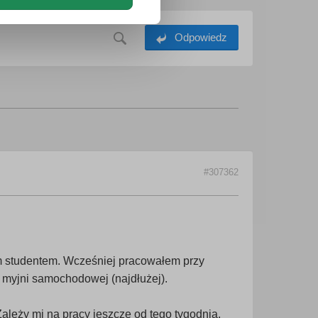
Odpowiedz
#307362
m studentem. Wcześniej pracowałem przy
 myjni samochodowej (najdłużej).
Zależy mi na pracy jeszcze od tego tygodnia.