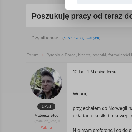
Poszukuję pracy od teraz d
Czytali temat:
(
516 niezalogowanych
)
›
Forum
Pytania o Prace, biznes, podatki, formalności 
12 Lat, 1 Miesiąc temu
Witam,
1 Post
przyjechałem do Norwegii n
Mateusz Stec
układaniu kostki brukowej, 
(Mateusz_Stec)
Wiking
Nie mam preferencji co do p