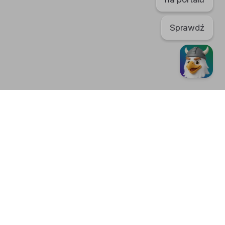
Sprawdź
TikTok
regulaminu. Portal nie ponosi odpowiedzialności za publikowane
nić swoje
ustawienia plików cookies