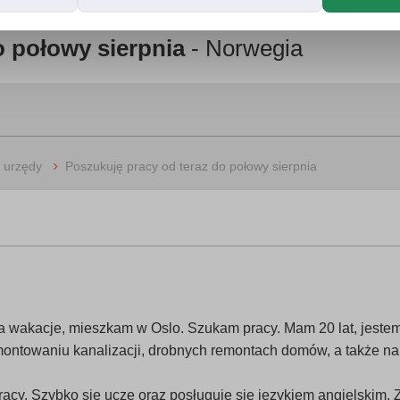
o połowy sierpnia
- Norwegia
›
i urzędy
Poszukuję pracy od teraz do połowy sierpnia
a wakacje, mieszkam w Oslo. Szukam pracy. Mam 20 lat, jeste
montowaniu kanalizacji, drobnych remontach domów, a także na
racy. Szybko się uczę oraz posługuję się językiem angielskim. 