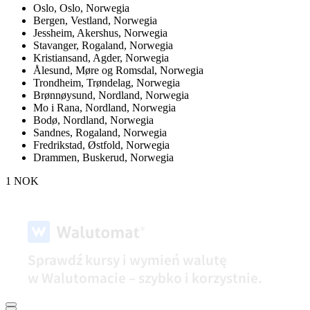
Oslo,
Oslo, Norwegia
Bergen,
Vestland, Norwegia
Jessheim,
Akershus, Norwegia
Stavanger,
Rogaland, Norwegia
Kristiansand,
Agder, Norwegia
Ålesund,
Møre og Romsdal, Norwegia
Trondheim,
Trøndelag, Norwegia
Brønnøysund,
Nordland, Norwegia
Mo i Rana,
Nordland, Norwegia
Bodø,
Nordland, Norwegia
Sandnes,
Rogaland, Norwegia
Fredrikstad,
Østfold, Norwegia
Drammen,
Buskerud, Norwegia
1 NOK