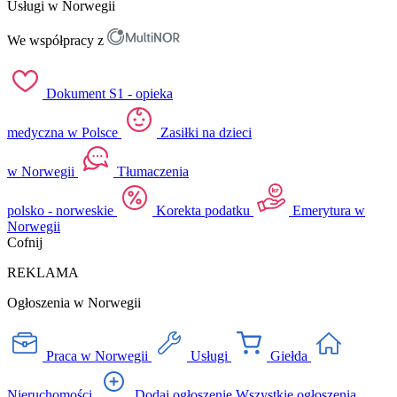
Usługi w Norwegii
We współpracy z
Dokument S1 - opieka
medyczna w Polsce
Zasiłki na dzieci
w Norwegii
Tłumaczenia
polsko - norweskie
Korekta podatku
Emerytura w
Norwegii
Cofnij
REKLAMA
Ogłoszenia w Norwegii
Praca w Norwegii
Usługi
Giełda
Nieruchomości
Dodaj ogłoszenie
Wszystkie ogłoszenia