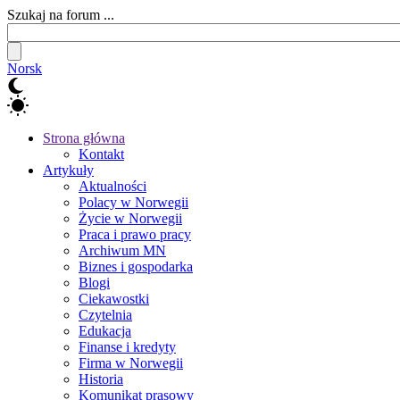
Szukaj na forum ...
Norsk
Strona główna
Kontakt
Artykuły
Aktualności
Polacy w Norwegii
Życie w Norwegii
Praca i prawo pracy
Archiwum MN
Biznes i gospodarka
Blogi
Ciekawostki
Czytelnia
Edukacja
Finanse i kredyty
Firma w Norwegii
Historia
Komunikat prasowy