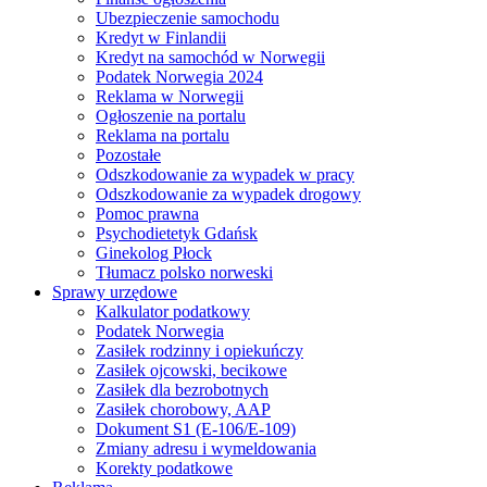
Ubezpieczenie samochodu
Kredyt w Finlandii
Kredyt na samochód w Norwegii
Podatek Norwegia 2024
Reklama w Norwegii
Ogłoszenie na portalu
Reklama na portalu
Pozostałe
Odszkodowanie za wypadek w pracy
Odszkodowanie za wypadek drogowy
Pomoc prawna
Psychodietetyk Gdańsk
Ginekolog Płock
Tłumacz polsko norweski
Sprawy urzędowe
Kalkulator podatkowy
Podatek Norwegia
Zasiłek rodzinny i opiekuńczy
Zasiłek ojcowski, becikowe
Zasiłek dla bezrobotnych
Zasiłek chorobowy, AAP
Dokument S1 (E-106/E-109)
Zmiany adresu i wymeldowania
Korekty podatkowe