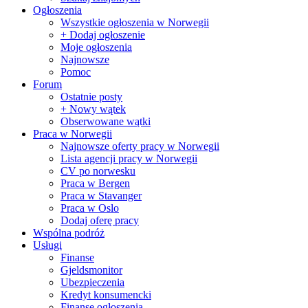
Ogłoszenia
Wszystkie ogłoszenia w Norwegii
+ Dodaj ogłoszenie
Moje ogłoszenia
Najnowsze
Pomoc
Forum
Ostatnie posty
+ Nowy wątek
Obserwowane wątki
Praca w Norwegii
Najnowsze oferty pracy w Norwegii
Lista agencji pracy w Norwegii
CV po norwesku
Praca w Bergen
Praca w Stavanger
Praca w Oslo
Dodaj oferę pracy
Wspólna podróż
Usługi
Finanse
Gjeldsmonitor
Ubezpieczenia
Kredyt konsumencki
Finanse ogłoszenia