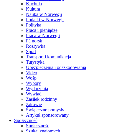
Kuchnia
Kultura
Nauka w Norwegii
Podatki w Norwegii
Polityka
Praca i pieniądze
Praca w Norwegii
På norsk
Rozrywka
Sport
Transport i komunikacja
Turystyka
Ubezpieczenia i odszkodowania
Video
Wośp
Wybory
Wydarzenia
Wywiad
Zasiłek rodzinny
Zdrowie
Świąteczne pomysły
Artykuł sponsorowany
Społeczność
Społeczność
Szukaj znajomych