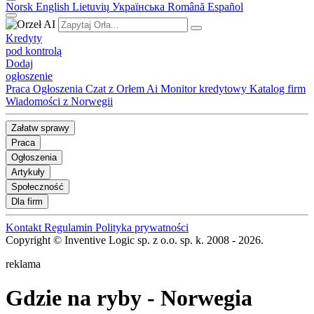
Norsk
English
Lietuvių
Українська
Română
Español
Kredyty
pod kontrolą
Dodaj
ogłoszenie
Praca
Ogłoszenia
Czat z Orłem Ai
Monitor kredytowy
Katalog firm
Wiadomości z Norwegii
Załatw sprawy
Praca
Ogłoszenia
Artykuły
Społeczność
Dla firm
Kontakt
Regulamin
Polityka prywatności
Copyright © Inventive Logic sp. z o.o. sp. k. 2008 - 2026.
reklama
Gdzie na ryby
- Norwegia