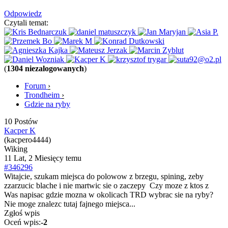
Odpowiedz
Czytali temat:
(
1304 niezalogowanych
)
Forum
›
Trondheim
›
Gdzie na ryby
10 Postów
Kacper K
(kacpero4444)
Wiking
11 Lat, 2 Miesięcy temu
#346296
Witajcie, szukam miejsca do polowow z brzegu, spining, zeby
zzarzucic blache i nie martwic sie o zaczepy
Czy moze z ktos z
Was napisac gdzie mozna w okolicach TRD wybrac sie na ryby?
Nie moge znalezc tutaj fajnego miejsca...
Zgłoś wpis
Oceń wpis:
-2