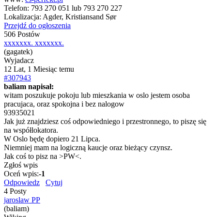
Telefon:
793 270 051 lub 793 270 227
Lokalizacja:
Agder, Kristiansand Sør
Przejdź do ogłoszenia
506 Postów
xxxxxxx. xxxxxxx.
(gagatek)
Wyjadacz
12 Lat, 1 Miesiąc temu
#307943
baliam napisał:
witam poszukuje pokoju lub mieszkania w oslo jestem osoba
pracujaca, oraz spokojna i bez nalogow
93935021
Jak już znajdziesz coś odpowiedniego i przestronnego, to piszę się
na współlokatora.
W Oslo będę dopiero 21 Lipca.
Niemniej mam na logiczną kaucje oraz bieżący czynsz.
Jak coś to pisz na >PW<.
Zgłoś wpis
Oceń wpis:
-1
Odpowiedz
Cytuj
4 Posty
jaroslaw PP
(baliam)