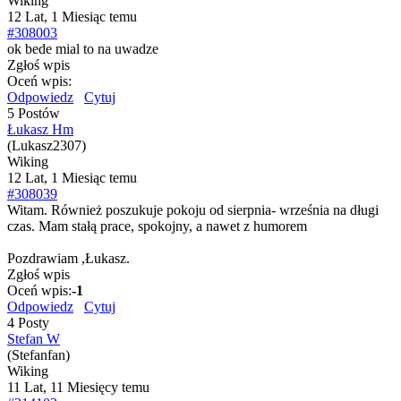
Wiking
12 Lat, 1 Miesiąc temu
#308003
ok bede mial to na uwadze
Zgłoś wpis
Oceń wpis:
Odpowiedz
Cytuj
5 Postów
Łukasz Hm
(Lukasz2307)
Wiking
12 Lat, 1 Miesiąc temu
#308039
Witam. Również poszukuje pokoju od sierpnia- września na długi
czas. Mam stałą prace, spokojny, a nawet z humorem
Pozdrawiam ,Łukasz.
Zgłoś wpis
Oceń wpis:
-1
Odpowiedz
Cytuj
4 Posty
Stefan W
(Stefanfan)
Wiking
11 Lat, 11 Miesięcy temu