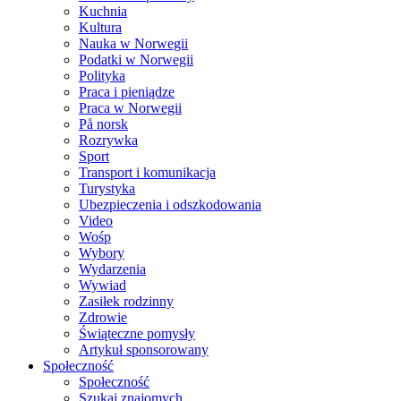
Kuchnia
Kultura
Nauka w Norwegii
Podatki w Norwegii
Polityka
Praca i pieniądze
Praca w Norwegii
På norsk
Rozrywka
Sport
Transport i komunikacja
Turystyka
Ubezpieczenia i odszkodowania
Video
Wośp
Wybory
Wydarzenia
Wywiad
Zasiłek rodzinny
Zdrowie
Świąteczne pomysły
Artykuł sponsorowany
Społeczność
Społeczność
Szukaj znajomych