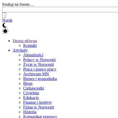
Szukaj na forum ...
Norsk
Strona główna
Kontakt
Artykuły
Aktualności
Polacy w Norwegii
Życie w Norwegii
Praca i prawo pracy
Archiwum MN
Biznes i gospodarka
Blogi
Ciekawostki
Czytelnia
Edukacja
Finanse i kredyty
Firma w Norwegii
Historia
Komunikat prasowy