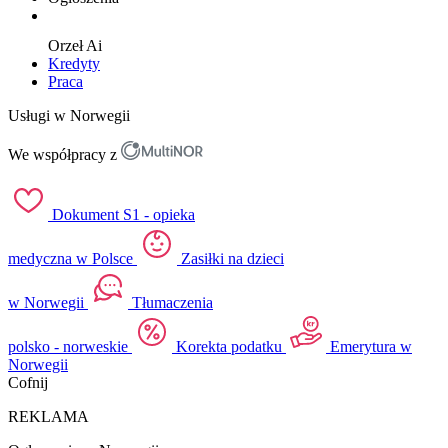
Orzeł
Ai
Kredyty
Praca
Usługi w Norwegii
We współpracy z
Dokument S1 - opieka
medyczna w Polsce
Zasiłki na dzieci
w Norwegii
Tłumaczenia
polsko - norweskie
Korekta podatku
Emerytura w
Norwegii
Cofnij
REKLAMA