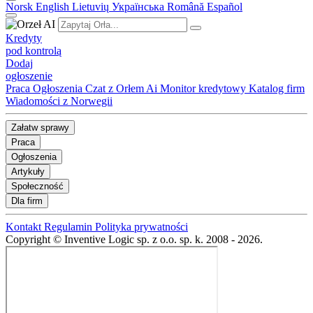
Norsk
English
Lietuvių
Українська
Română
Español
Kredyty
pod kontrolą
Dodaj
ogłoszenie
Praca
Ogłoszenia
Czat z Orłem Ai
Monitor kredytowy
Katalog firm
Wiadomości z Norwegii
Załatw sprawy
Praca
Ogłoszenia
Artykuły
Społeczność
Dla firm
Kontakt
Regulamin
Polityka prywatności
Copyright © Inventive Logic sp. z o.o. sp. k. 2008 - 2026.