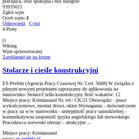
pracujaca, oraz spokojna i bez nalogow
93935021
Zgłoś wpis
Oceń wpis:
-1
Odpowiedz
Cytuj
4 Posty
()
Wiking
Wpis sponsorowany
Zareklamuj się na forum
Stolarze i cieśle konstrukcyjni
ES-Perfekt (Agencja Pracy Czasowej Nr. Cert. 5668) W związku z
pilnymi nowymi projektami zapraszamy do aplikowania na
stanowisko: Stolarz/Cieśla konstrukcyjny Ilość wakatów: 12
Miejsce pracy: Kristiansand Nr. ref.: CK/21 Obowiązki: - prace
wykończeniowe, montaż drzwi, okien Wymagania: - doświadczenie
w pracy na w/w stanowisku - umiejętność pracy samodzielnej -
komunikatywna znajomość języka angielskiego lub norweskiego
Pracodawca norweski oferuje: - atrakcyjne ...
Miejsce pracy:
Kristiansand
www:
es-perfekt.pl