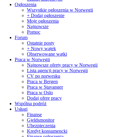
Ogłoszenia
Wszystkie ogłoszenia w Norwegii
+ Dodaj ogłoszenie
Moje ogłoszenia
Najnowsze
Pomoc
Forum
Ostatnie posty
+ Nowy wątek
Obserwowane wątki
Praca w Norwegii
Najnowsze oferty pracy w Norwegii
Lista agencji pracy w Norwegii
CV po norwesku
Praca w Bergen
Praca w Stavanger
Praca w Oslo
Dodaj oferę pracy
Wspólna podróż
Usługi
Finanse
Gjeldsmonitor
Ubezpieczenia
Kredyt konsumencki
Finanse ogłoszenia