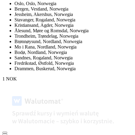
Oslo,
Oslo, Norwegia
Bergen,
Vestland, Norwegia
Jessheim,
Akershus, Norwegia
Stavanger,
Rogaland, Norwegia
Kristiansand,
Agder, Norwegia
Ålesund,
Møre og Romsdal, Norwegia
Trondheim,
Trøndelag, Norwegia
Brønnøysund,
Nordland, Norwegia
Mo i Rana,
Nordland, Norwegia
Bodø,
Nordland, Norwegia
Sandnes,
Rogaland, Norwegia
Fredrikstad,
Østfold, Norwegia
Drammen,
Buskerud, Norwegia
1 NOK