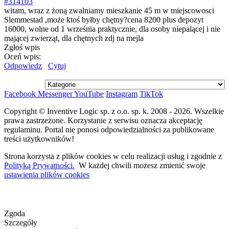
#314103
witam, wraz z żoną zwalniamy mieszkanie 45 m w miejscowosci
Slemmestad ,może ktoś byłby chętny?cena 8200 plus depozyt
16000, wolne od 1 września praktycznie, dla osoby niepalącej i nie
mającej zwierząt, dla chętnych zdj na mejla
Zgłoś wpis
Oceń wpis:
Odpowiedz
Cytuj
Facebook
Messenger
YouTube
Instagram
TikTok
Copyright © Inventive Logic sp. z o.o. sp. k. 2008 - 2026. Wszelkie
prawa zastrzeżone. Korzystanie z serwisu oznacza akceptację
regulaminu. Portal nie ponosi odpowiedzialności za publikowane
treści użytkowników!
Strona korzysta z plików cookies w celu realizacji usług i zgodnie z
Polityką Prywatności.
W każdej chwili możesz zmienić swoje
ustawienia plików cookies
Zgoda
Szczegóły