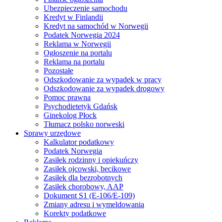
Ubezpieczenie samochodu
Kredyt w Finlandii
Kredyt na samochód w Norwegii
Podatek Norwegia 2024
Reklama w Norwegii
Ogłoszenie na portalu
Reklama na portalu
Pozostałe
Odszkodowanie za wypadek w pracy
Odszkodowanie za wypadek drogowy
Pomoc prawna
Psychodietetyk Gdańsk
Ginekolog Płock
Tłumacz polsko norweski
Sprawy urzędowe
Kalkulator podatkowy
Podatek Norwegia
Zasiłek rodzinny i opiekuńczy
Zasiłek ojcowski, becikowe
Zasiłek dla bezrobotnych
Zasiłek chorobowy, AAP
Dokument S1 (E-106/E-109)
Zmiany adresu i wymeldowania
Korekty podatkowe