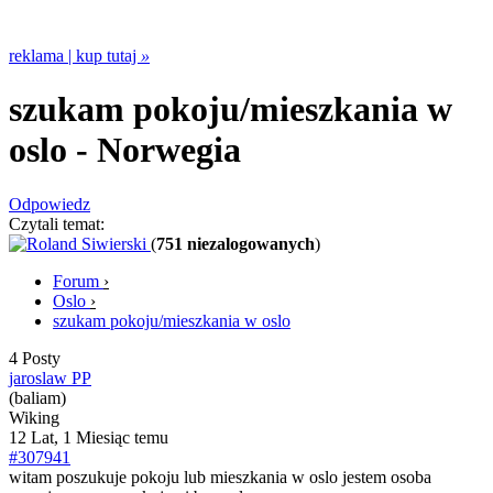
reklama | kup tutaj
»
szukam pokoju/mieszkania w
oslo
- Norwegia
Odpowiedz
Czytali temat:
(
751 niezalogowanych
)
Forum
›
Oslo
›
szukam pokoju/mieszkania w oslo
4 Posty
jaroslaw PP
(baliam)
Wiking
12 Lat, 1 Miesiąc temu
#307941
witam poszukuje pokoju lub mieszkania w oslo jestem osoba