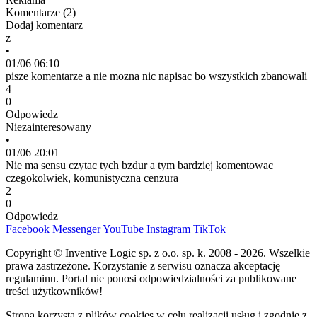
Komentarze (
2
)
Dodaj komentarz
z
•
01/06 06:10
pisze komentarze a nie mozna nic napisac bo wszystkich zbanowali
4
0
Odpowiedz
Niezainteresowany
•
01/06 20:01
Nie ma sensu czytac tych bzdur a tym bardziej komentowac
czegokolwiek, komunistyczna cenzura
2
0
Odpowiedz
Facebook
Messenger
YouTube
Instagram
TikTok
Copyright © Inventive Logic sp. z o.o. sp. k. 2008 - 2026. Wszelkie
prawa zastrzeżone. Korzystanie z serwisu oznacza akceptację
regulaminu. Portal nie ponosi odpowiedzialności za publikowane
treści użytkowników!
Strona korzysta z plików cookies w celu realizacji usług i zgodnie z