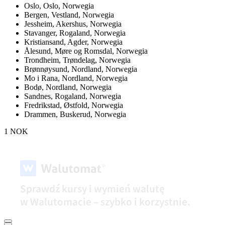
Oslo,
Oslo, Norwegia
Bergen,
Vestland, Norwegia
Jessheim,
Akershus, Norwegia
Stavanger,
Rogaland, Norwegia
Kristiansand,
Agder, Norwegia
Ålesund,
Møre og Romsdal, Norwegia
Trondheim,
Trøndelag, Norwegia
Brønnøysund,
Nordland, Norwegia
Mo i Rana,
Nordland, Norwegia
Bodø,
Nordland, Norwegia
Sandnes,
Rogaland, Norwegia
Fredrikstad,
Østfold, Norwegia
Drammen,
Buskerud, Norwegia
1 NOK