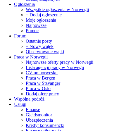
Ogłoszenia
Wszystkie ogłoszenia w Norwegii
+ Dodaj ogłoszenie
Moje ogłoszenia
Najnowsze
Pomoc
Forum
Ostatnie posty
+ Nowy wątek
Obserwowane wątki
Praca w Norwegii
Najnowsze oferty pracy w Norwegii
Lista agencji pracy w Norwegii
CV po norwesku
Praca w Bergen
Praca w Stavanger
Praca w Oslo
Dodaj oferę pracy
Wspólna podróż
Usługi
Finanse
Gjeldsmonitor
Ubezpieczenia
Kredyt konsumencki
Finanse ogłoszenia