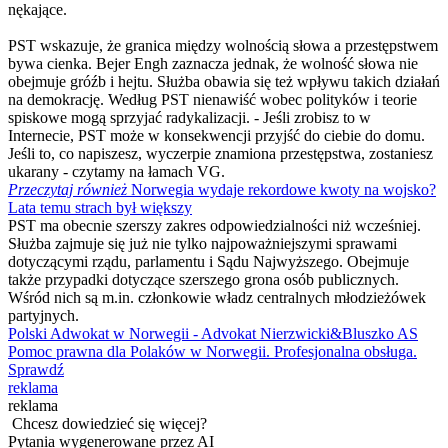
nękające.
PST wskazuje, że granica między wolnością słowa a przestępstwem
bywa cienka. Bejer Engh zaznacza jednak, że wolność słowa nie
obejmuje gróźb i hejtu. Służba obawia się też wpływu takich działań
na demokrację. Według PST nienawiść wobec polityków i teorie
spiskowe mogą sprzyjać radykalizacji. - Jeśli zrobisz to w
Internecie, PST może w konsekwencji przyjść do ciebie do domu.
Jeśli to, co napiszesz, wyczerpie znamiona przestępstwa, zostaniesz
ukarany - czytamy na łamach VG.
Przeczytaj również
Norwegia wydaje rekordowe kwoty na wojsko?
Lata temu strach był większy
PST ma obecnie szerszy zakres odpowiedzialności niż wcześniej.
Służba zajmuje się już nie tylko najpoważniejszymi sprawami
dotyczącymi rządu, parlamentu i Sądu Najwyższego. Obejmuje
także przypadki dotyczące szerszego grona osób publicznych.
Wśród nich są m.in. członkowie władz centralnych młodzieżówek
partyjnych.
Polski Adwokat w Norwegii - Advokat Nierzwicki&Bluszko AS
Pomoc prawna dla Polaków w Norwegii. Profesjonalna obsługa.
Sprawdź
reklama
reklama
Chcesz dowiedzieć się więcej?
Pytania wygenerowane przez AI