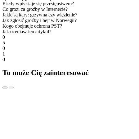
Kiedy wpis staje się przestępstwem?
Co grozi za groźby w Internecie?
Jakie są kary: grzywna czy więzienie?
Jak zgłosić groźby i hejt w Norwegii?
Kogo obejmuje ochrona PST?
Jak oceniasz ten artykuł?
0
5
0
1
0
To może Cię zainteresować