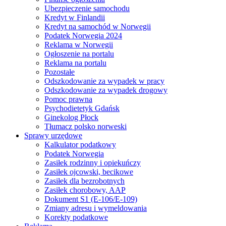
Ubezpieczenie samochodu
Kredyt w Finlandii
Kredyt na samochód w Norwegii
Podatek Norwegia 2024
Reklama w Norwegii
Ogłoszenie na portalu
Reklama na portalu
Pozostałe
Odszkodowanie za wypadek w pracy
Odszkodowanie za wypadek drogowy
Pomoc prawna
Psychodietetyk Gdańsk
Ginekolog Płock
Tłumacz polsko norweski
Sprawy urzędowe
Kalkulator podatkowy
Podatek Norwegia
Zasiłek rodzinny i opiekuńczy
Zasiłek ojcowski, becikowe
Zasiłek dla bezrobotnych
Zasiłek chorobowy, AAP
Dokument S1 (E-106/E-109)
Zmiany adresu i wymeldowania
Korekty podatkowe