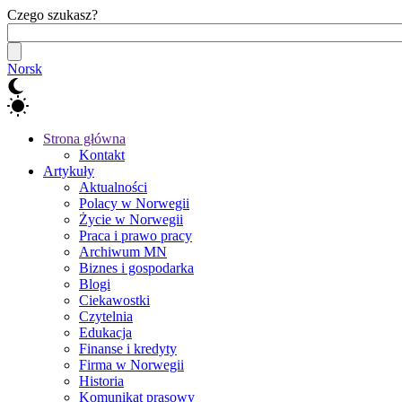
Czego szukasz?
Norsk
Strona główna
Kontakt
Artykuły
Aktualności
Polacy w Norwegii
Życie w Norwegii
Praca i prawo pracy
Archiwum MN
Biznes i gospodarka
Blogi
Ciekawostki
Czytelnia
Edukacja
Finanse i kredyty
Firma w Norwegii
Historia
Komunikat prasowy