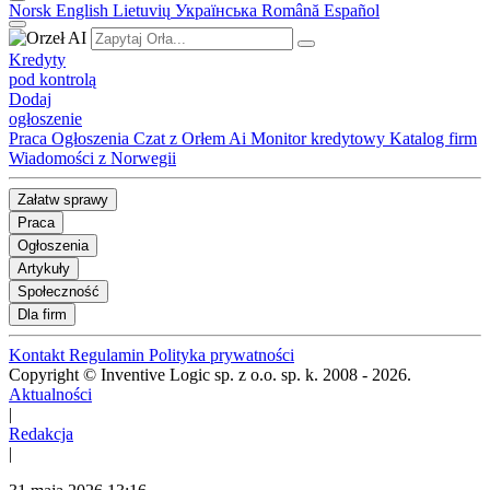
Norsk
English
Lietuvių
Українська
Română
Español
Kredyty
pod kontrolą
Dodaj
ogłoszenie
Praca
Ogłoszenia
Czat z Orłem Ai
Monitor kredytowy
Katalog firm
Wiadomości z Norwegii
Załatw sprawy
Praca
Ogłoszenia
Artykuły
Społeczność
Dla firm
Kontakt
Regulamin
Polityka prywatności
Copyright © Inventive Logic sp. z o.o. sp. k. 2008 - 2026.
Aktualności
|
Redakcja
|