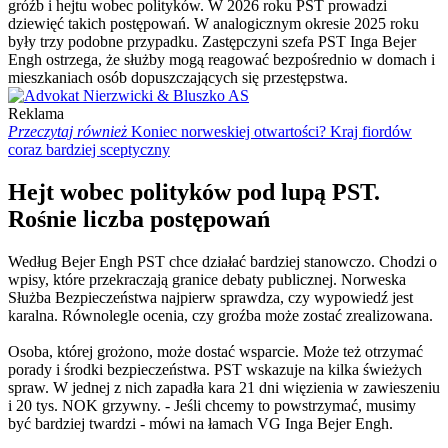
gróźb i hejtu wobec polityków. W 2026 roku PST prowadzi
dziewięć takich postępowań. W analogicznym okresie 2025 roku
były trzy podobne przypadku. Zastępczyni szefa PST Inga Bejer
Engh ostrzega, że służby mogą reagować bezpośrednio w domach i
mieszkaniach osób dopuszczających się przestępstwa.
Reklama
Przeczytaj również
Koniec norweskiej otwartości? Kraj fiordów
coraz bardziej sceptyczny
Hejt wobec polityków pod lupą PST.
Rośnie liczba postępowań
Według Bejer Engh PST chce działać bardziej stanowczo. Chodzi o
wpisy, które przekraczają granice debaty publicznej. Norweska
Służba Bezpieczeństwa najpierw sprawdza, czy wypowiedź jest
karalna. Równolegle ocenia, czy groźba może zostać zrealizowana.
Osoba, której grożono, może dostać wsparcie. Może też otrzymać
porady i środki bezpieczeństwa. PST wskazuje na kilka świeżych
spraw. W jednej z nich zapadła kara 21 dni więzienia w zawieszeniu
i 20 tys. NOK grzywny. - Jeśli chcemy to powstrzymać, musimy
być bardziej twardzi - mówi na łamach VG Inga Bejer Engh.