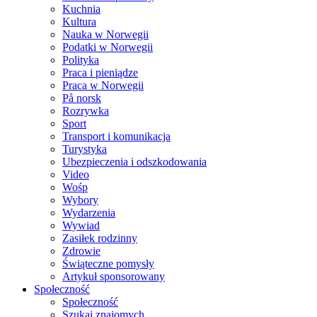
Kuchnia
Kultura
Nauka w Norwegii
Podatki w Norwegii
Polityka
Praca i pieniądze
Praca w Norwegii
På norsk
Rozrywka
Sport
Transport i komunikacja
Turystyka
Ubezpieczenia i odszkodowania
Video
Wośp
Wybory
Wydarzenia
Wywiad
Zasiłek rodzinny
Zdrowie
Świąteczne pomysły
Artykuł sponsorowany
Społeczność
Społeczność
Szukaj znajomych