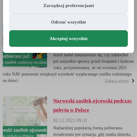
świadczeń na dzieci.
Zarządzaj preferencjami
Zobacz więcej
Odrzuć wszystkie
Dodatek dyferencyjny: pobierasz
już wyższy zasiłek na dziecko?
Akceptuj wszystkie
16.12.2021 09:13
Jeżeli nadal zastanawiasz się, czy załatwiłeś
już wszystkie sprawy przed świętami i końcem
roku, przypominamy, że od września 2021
roku NAV ponownie zwiększył wysokość wypłacanego zasiłku rodzinnego
na dzieci.
Zobacz więcej
Norweski zasiłek ojcowski podczas
pobytu w Polsce
02.12.2021 09:31
Najbardziej popularną formą pobierania
świadczenia jest sytuacja, gdy matka dziecka