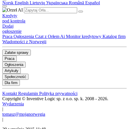
Norsk
English
Lietuvių
Українська
Română
Español
Kredyty
pod kontrolą
Dodaj
ogłoszenie
Praca
Ogłoszenia
Czat z Orłem Ai
Monitor kredytowy
Katalog firm
Wiadomości z Norwegii
Załatw sprawy
Praca
Ogłoszenia
Artykuły
Społeczność
Dla firm
Kontakt
Regulamin
Polityka prywatności
Copyright © Inventive Logic sp. z o.o. sp. k. 2008 - 2026.
Wydarzenia
|
tomasz@mojanorwegia
|