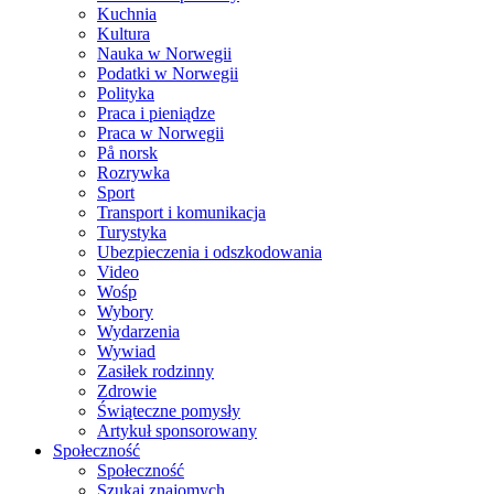
Kuchnia
Kultura
Nauka w Norwegii
Podatki w Norwegii
Polityka
Praca i pieniądze
Praca w Norwegii
På norsk
Rozrywka
Sport
Transport i komunikacja
Turystyka
Ubezpieczenia i odszkodowania
Video
Wośp
Wybory
Wydarzenia
Wywiad
Zasiłek rodzinny
Zdrowie
Świąteczne pomysły
Artykuł sponsorowany
Społeczność
Społeczność
Szukaj znajomych