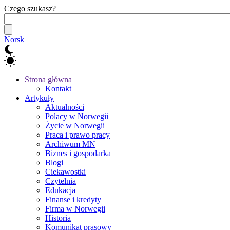
Czego szukasz?
Norsk
Strona główna
Kontakt
Artykuły
Aktualności
Polacy w Norwegii
Życie w Norwegii
Praca i prawo pracy
Archiwum MN
Biznes i gospodarka
Blogi
Ciekawostki
Czytelnia
Edukacja
Finanse i kredyty
Firma w Norwegii
Historia
Komunikat prasowy