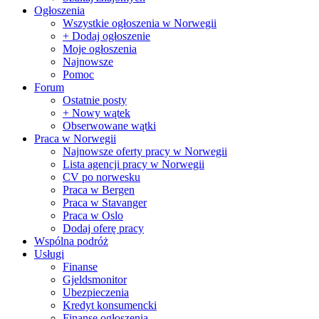
Ogłoszenia
Wszystkie ogłoszenia w Norwegii
+ Dodaj ogłoszenie
Moje ogłoszenia
Najnowsze
Pomoc
Forum
Ostatnie posty
+ Nowy wątek
Obserwowane wątki
Praca w Norwegii
Najnowsze oferty pracy w Norwegii
Lista agencji pracy w Norwegii
CV po norwesku
Praca w Bergen
Praca w Stavanger
Praca w Oslo
Dodaj oferę pracy
Wspólna podróż
Usługi
Finanse
Gjeldsmonitor
Ubezpieczenia
Kredyt konsumencki
Finanse ogłoszenia