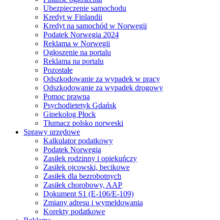
Ubezpieczenie samochodu
Kredyt w Finlandii
Kredyt na samochód w Norwegii
Podatek Norwegia 2024
Reklama w Norwegii
Ogłoszenie na portalu
Reklama na portalu
Pozostałe
Odszkodowanie za wypadek w pracy
Odszkodowanie za wypadek drogowy
Pomoc prawna
Psychodietetyk Gdańsk
Ginekolog Płock
Tłumacz polsko norweski
Sprawy urzędowe
Kalkulator podatkowy
Podatek Norwegia
Zasiłek rodzinny i opiekuńczy
Zasiłek ojcowski, becikowe
Zasiłek dla bezrobotnych
Zasiłek chorobowy, AAP
Dokument S1 (E-106/E-109)
Zmiany adresu i wymeldowania
Korekty podatkowe