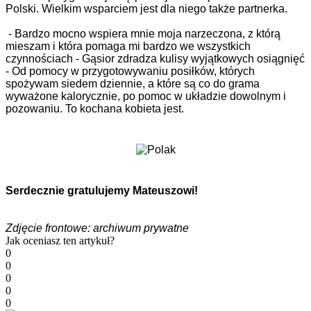
Polski. Wielkim wsparciem jest dla niego także partnerka.
- Bardzo mocno wspiera mnie moja narzeczona, z którą
mieszam i która pomaga mi bardzo we wszystkich
czynnościach - Gąsior zdradza kulisy wyjątkowych osiągnięć
- Od pomocy w przygotowywaniu posiłków, których
spożywam siedem dziennie, a które są co do grama
wyważone kalorycznie, po pomoc w układzie dowolnym i
pozowaniu. To kochana kobieta jest.
Serdecznie gratulujemy Mateuszowi!
Zdjęcie frontowe: archiwum prywatne
Jak oceniasz ten artykuł?
0
0
0
0
0