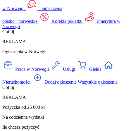
w Norwegii
Tłumaczenia
polsko - norweskie
Korekta podatku
Emerytura w
Norwegii
Cofnij
REKLAMA
Ogłoszenia w Norwegii
Praca w Norwegii
Usługi
Giełda
Nieruchomości
Dodaj ogłoszenie
Wszystkie ogłoszenia
Cofnij
REKLAMA
Pożyczka od 25 000 kr
Na codzienne wydatki
Ile chcesz pożyczyć