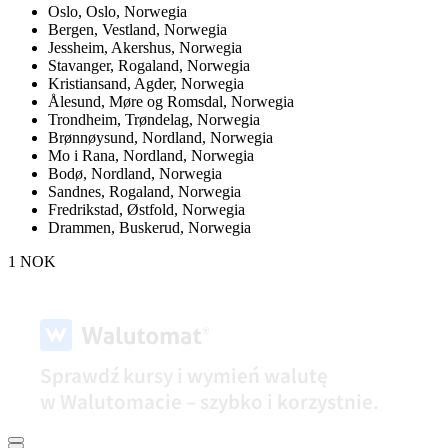
Oslo,
Oslo, Norwegia
Bergen,
Vestland, Norwegia
Jessheim,
Akershus, Norwegia
Stavanger,
Rogaland, Norwegia
Kristiansand,
Agder, Norwegia
Ålesund,
Møre og Romsdal, Norwegia
Trondheim,
Trøndelag, Norwegia
Brønnøysund,
Nordland, Norwegia
Mo i Rana,
Nordland, Norwegia
Bodø,
Nordland, Norwegia
Sandnes,
Rogaland, Norwegia
Fredrikstad,
Østfold, Norwegia
Drammen,
Buskerud, Norwegia
1 NOK