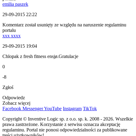
emilia paszek
29-09-2015 22:22
Komentarz został usunięty ze względu na naruszenie regulaminu
portalu
xxx xxxx
29-09-2015 19:04
Chlopak z fresh fitness ensjø.Gratulacje
0
-8
Zgłoś
Odpowiedz
Zobacz więcej
Facebook
Messenger
YouTube
Instagram
TikTok
Copyright © Inventive Logic sp. z o.o. sp. k. 2008 - 2026. Wszelkie
prawa zastrzeżone. Korzystanie z serwisu oznacza akceptację
regulaminu. Portal nie ponosi odpowiedzialności za publikowane
treści użytkowników!