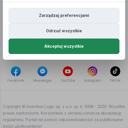
Zarządzaj preferencjami
Odrzuć wszystkie
Akceptuj wszystkie
Facebook
Messenger
YouTube
Instagram
TikTok
Copyright © Inventive Logic sp. z o.o. sp. k. 2008 - 2026. Wszelkie
prawa zastrzeżone. Korzystanie z serwisu oznacza akceptację
regulaminu. Portal nie ponosi odpowiedzialności za publikowane
treści użytkowników!