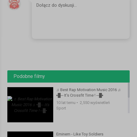
http://instagram.com/eminem
http://eminem.tumblr.com
http://shadyrecords.com
http://facebook.com/shadyrecords
http://twitter.com/shadyrecords
http://instagram.com/shadyrecords
http://trustshady.tumblr.com
http://vevo.ly/SjNT76
Kategoria:
Teledyski i Muzyka
Podobne filmy
♫ Best Rap Motivation Music 2016 ♫
▪█─ It's Crossfit Time ! ─█▪
10 lat temu
•
2,550 wyświetleń
Sport
Eminem - Like Toy Soldiers