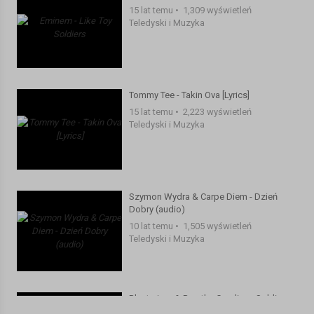
15 lat temu
•
1,309 wyświetleń
Teledyski i Muzyka
Tommy Tee - Takin Ova [Lyrics]
15 lat temu
•
2,223 wyświetleń
Teledyski i Muzyka
Szymon Wydra & Carpe Diem - Dzień
Dobry (audio)
10 lat temu
•
1,505 wyświetleń
Teledyski i Muzyka
Blasterjaxx & Breathe Carolina - Soldier