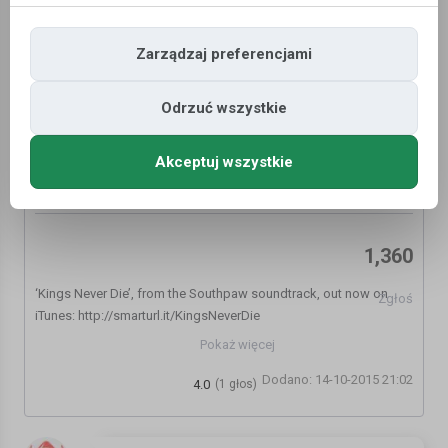
Zarządzaj preferencjami
Odrzuć wszystkie
Akceptuj wszystkie
Eminem - Kings Never Die (Audio) ft. Gwen
Stefani
1,360
‘Kings Never Die’, from the Southpaw soundtrack, out now on
Zgłoś
iTunes: http://smarturl.it/KingsNeverDie
Pokaż więcej
See Southpaw, in theaters now
Dodano: 14-10-2015 21:02
4.0
(1 głos)
http://eminem.com
http://facebook.com/eminem
http://twitter.com/eminem