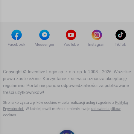
10 lat temu
•
1,227 wyświetleń
Teledyski i Muzyka
Hardwell & Dyro feat. Bright Lights -
Never Say Goodbye (Official Music
Facebook
Messenger
YouTube
Instagram
TikTok
Video)
13 lat temu
•
3,921 wyświetleń
Teledyski i Muzyka
Copyright © Inventive Logic sp. z o.o. sp. k. 2008 - 2026. Wszelkie
prawa zastrzeżone. Korzystanie z serwisu oznacza akceptację
Skylar Grey - Kill For You (Audio) ft.
regulaminu. Portal nie ponosi odpowiedzialności za publikowane
Eminem
treści użytkowników!
10 lat temu
•
2,707 wyświetleń
Teledyski i Muzyka
Strona korzysta z plików cookies w celu realizacji usług i zgodnie z
Polityką
Prywatności.
W każdej chwili możesz zmienić swoje
ustawienia plików
cookies
Dr. Dre - I Need A Doctor (Explicit) ft.
Eminem, Skylar Grey