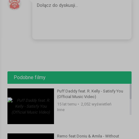
Remo ft. Doniu & Amila - Without You (Pozdro z piekła)
Muzyka: Przemek Puk, Remigiusz Łupicki
Słowa: Ewa Jach, Dominik Grabowski
Realizacja, postprodukcja: CamL Studio
http://www.facebook.com/CamLStudio
Scenariusz, reżyseria:DL Promotion
http://www.facebook.com/DLPromotion
Podobne filmy
Operator I: CamL Studio
Puff Daddy feat. R. Kelly - Satisfy You
Operator II: OstroVideo
(Official Music Video)
http://www.ostro-video.pl
15 lat temu
•
2,052 wyświetleń
Inne
Makeup: Studio Urody Agnieszka Walczak
http://www.agnieszkawalczak.pl/
Remo feat Doniu & Amila - Without
Casting: DL Promotion & My-Music