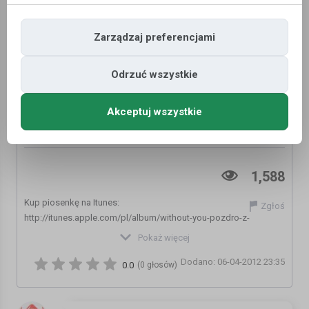
Zarządzaj preferencjami
Odrzuć wszystkie
Akceptuj wszystkie
Remo feat. Doniu, Amila - Without You
(Pozdro z piekła) (Official Video)
1,588
Kup piosenkę na Itunes:
Zgłoś
http://itunes.apple.com/pl/album/without-you-pozdro-z-
piek/id527520602
Pokaż więcej
Dodano: 06-04-2012 23:35
Remo : http://www.facebook.com/RemoOfficial
0.0
(0 głosów)
Doniu: http://www.facebook.com/iamdoniu
Amila: https://www.facebook.com/amilaofficial