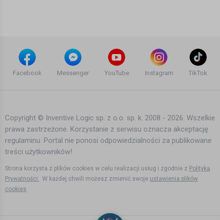
(OFFICIAL MUSIC VIDEO)
13 lat temu
•
2,483 wyświetleń
Inne
Martin Solveig & The Cataracs Feat.
Kyle - Hey Now (Official Music Video)
Facebook
Messenger
YouTube
Instagram
TikTok
13 lat temu
•
1,908 wyświetleń
Inne
Copyright © Inventive Logic sp. z o.o. sp. k. 2008 - 2026. Wszelkie
prawa zastrzeżone. Korzystanie z serwisu oznacza akceptację
Alyssa Reid feat. Jump Smokers --
regulaminu. Portal nie ponosi odpowiedzialności za publikowane
Alone Again (Official Video)
treści użytkowników!
14 lat temu
•
2,377 wyświetleń
Inne
Strona korzysta z plików cookies w celu realizacji usług i zgodnie z
Polityką
Prywatności.
W każdej chwili możesz zmienić swoje
ustawienia plików
cookies
ARCH ENEMY - Blood On Your Hands
(OFFICIAL DVD VIDEO)