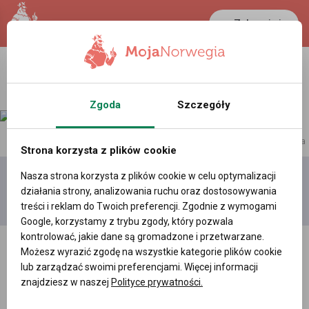
Zaloguj się
LANCASTER
1 NOK
29.3 °C
0.3888 PLN
Zgoda
Szczegóły
reklama
Strona korzysta z plików cookie
Nasza strona korzysta z plików cookie w celu optymalizacji
Dodaj
Moje
Wszystkie
działania strony, analizowania ruchu oraz dostosowywania
film
filmy
filmy
treści i reklam do Twoich preferencji. Zgodnie z wymogami
Google, korzystamy z trybu zgody, który pozwala
kontrolować, jakie dane są gromadzone i przetwarzane.
Możesz wyrazić zgodę na wszystkie kategorie plików cookie
lub zarządzać swoimi preferencjami. Więcej informacji
znajdziesz w naszej
Polityce prywatności.