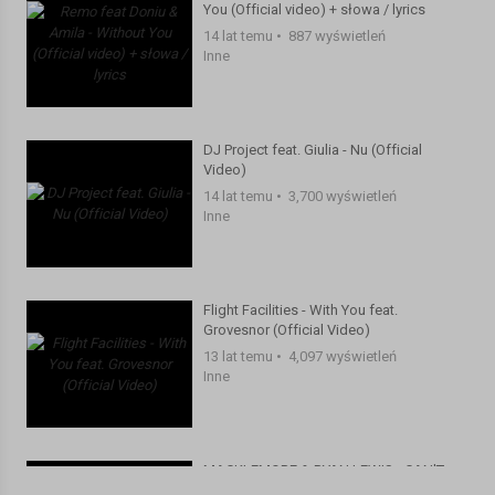
You (Official video) + słowa / lyrics
Stylizacja: Aga Baumann
14 lat temu
•
887 wyświetleń
Światło: Konrad Kończak
Inne
http://www.studio-fokus.pl/
Podziękowania dla klub&cafe Shark, Poznań, Stary Rynek 48
http://www.klub-shark.pl
DJ Project feat. Giulia - Nu (Official
Kategoria:
Inne
Video)
14 lat temu
•
3,700 wyświetleń
Inne
Flight Facilities - With You feat.
Grovesnor (Official Video)
13 lat temu
•
4,097 wyświetleń
Inne
MACKLEMORE & RYAN LEWIS - CAN'T
HOLD US FEAT. RAY DALTON