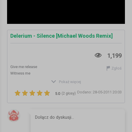
Delerium - Silence [Michael Woods Remix]
1,199
Give me release
Zgłoś
Witness me
I am outside
Pokaż więcej
Give me peace
Dodano: 28-05-2011 20:03
Heaven holds a sense of wonder
5.0
(2 głosy)
And I wanted to believe that I'd get caught up when the rage in me
subsides
Passion choke the flower
Until she cries no more
Possessing all the beauty
Hungry still for more