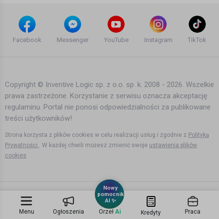
LACUNA COIL - Enjoy the Silence - US
Version (OFFICIAL VIDEO)
Facebook
Messenger
YouTube
Instagram
TikTok
10 lat temu
•
1,172 wyświetleń
Teledyski i Muzyka
Copyright © Inventive Logic sp. z o.o. sp. k. 2008 - 2026. Wszelkie
prawa zastrzeżone. Korzystanie z serwisu oznacza akceptację
Dash Berlin ft. Chris Madin - Silence In
regulaminu. Portal nie ponosi odpowiedzialności za publikowane
Your Heart (#musicislife Official)
treści użytkowników!
14 lat temu
•
3,255 wyświetleń
Teledyski i Muzyka
Strona korzysta z plików cookies w celu realizacji usług i zgodnie z
Polityką
Prywatności.
W każdej chwili możesz zmienić swoje
ustawienia plików
cookies
Depeche Mode - Enjoy The Silence
15 lat temu
•
1,516 wyświetleń
Nowy
Teledyski i Muzyka
pomocnik
AI ✨
Menu
Ogłoszenia
Orzeł
Ai
Praca
Kredyty