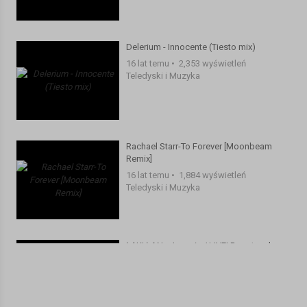
Kategoria:
Teledyski i Muzyka
Delerium - Innocente (Tiesto mix)
16 lat temu
•
2,353 wyświetleń
Teledyski i Muzyka
Rachael Starr-To Forever [Moonbeam
Remix]
16 lat temu
•
1,884 wyświetleń
Teledyski i Muzyka
ŁĄKI ŁAN - Jammin / LIVE! Przystanek
Woodstock 2010
9 lat temu
•
1,079 wyświetleń
Teledyski i Muzyka