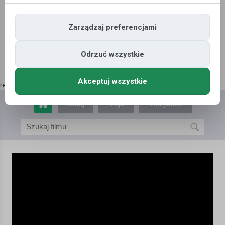
Zarządzaj preferencjami
Odrzuć wszystkie
Akceptuj wszystkie
reklama | kup tutaj
»
Dodaj
Moje
Wszystkie
film
filmy
filmy