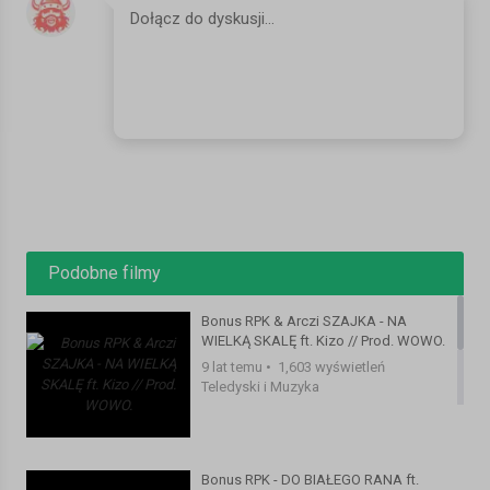
Realizacją klipu zajęła się niezawodna ekipa Digital Damage.
Sklep:
- WWW.CSRPK.PL
- WWW.SLANGSHOP.PL
- WWW.PROSTO.PL
Subskrybujcie kanał Ciemna Strefa oraz sprawdzajcie nasze
kanały social media, żeby być na bieżąco ze wszystkimi
nowościami, które dla Was przygotowaliśmy.
Podobne filmy
Album: Technik Pasjonat;
Artist: Bonus RPK;
Bonus RPK & Arczi SZAJKA - NA
Title: Po nitce do kłębka;
WIELKĄ SKALĘ ft. Kizo // Prod. WOWO.
Producer: WOWO;
9 lat temu
•
1,603 wyświetleń
Lyrics: Bonus RPK;
Teledyski i Muzyka
Mix/Master: WOWO;
File: Video;
Video production: Digital Damage;
Bonus RPK - DO BIAŁEGO RANA ft.
Label: Ciemna Strefa;