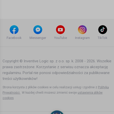
WOWO // OFFICIAL VIDEO.
11 lat temu
•
1,751 wyświetleń
Teledyski i Muzyka
Bonus RPK & Arczi SZAJKA - CZESKI
FILM // Skrecze: DJ Shoodee // Prod.
Facebook
Messenger
YouTube
Instagram
TikTok
NWS & WOWO.
9 lat temu
•
1,643 wyświetleń
Teledyski i Muzyka
Copyright © Inventive Logic sp. z o.o. sp. k. 2008 - 2026. Wszelkie
prawa zastrzeżone. Korzystanie z serwisu oznacza akceptację
Bonus RPK - ZEPSUTY KLIMAT ft. ReTo,
regulaminu. Portal nie ponosi odpowiedzialności za publikowane
Pezet // Prod. Meduza Beats & WOWO.
treści użytkowników!
8 lat temu
•
1,369 wyświetleń
Teledyski i Muzyka
Strona korzysta z plików cookies w celu realizacji usług i zgodnie z
Polityką
Prywatności.
W każdej chwili możesz zmienić swoje
ustawienia plików
cookies
Bonus RPK & Arczi SZAJKA -
MISTRZOWIE CEREMONII ft. Peja