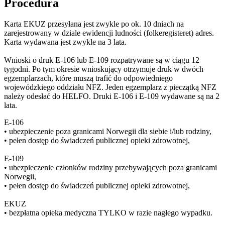
Procedura
Karta
EKUZ
przesyłana jest zwykle po ok. 10 dniach na
zarejestrowany w dziale ewidencji ludności (folkeregisteret) adres.
Karta wydawana jest zwykle na 3 lata.
Wnioski o
druk E-106
lub
E-109
rozpatrywane są w ciągu 12
tygodni. Po tym okresie wnioskujący otrzymuje druk w dwóch
egzemplarzach, które muszą trafić do odpowiedniego
wojewódzkiego oddziału NFZ. Jeden egzemplarz z pieczątką NFZ
należy odesłać do HELFO. Druki E-106 i
E-109
wydawane są na 2
lata.
E-106
• ubezpieczenie poza granicami Norwegii dla siebie i/lub rodziny,
• pełen dostęp do świadczeń publicznej opieki zdrowotnej,
E-109
• ubezpieczenie członków rodziny przebywających poza granicami
Norwegii,
• pełen dostęp do świadczeń publicznej opieki zdrowotnej,
EKUZ
• bezpłatna opieka medyczna TYLKO w razie nagłego wypadku.