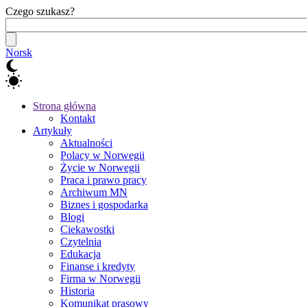
Czego szukasz?
Norsk
Strona główna
Kontakt
Artykuły
Aktualności
Polacy w Norwegii
Życie w Norwegii
Praca i prawo pracy
Archiwum MN
Biznes i gospodarka
Blogi
Ciekawostki
Czytelnia
Edukacja
Finanse i kredyty
Firma w Norwegii
Historia
Komunikat prasowy