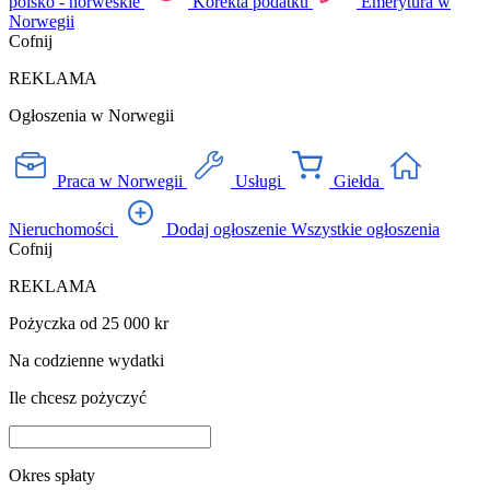
polsko - norweskie
Korekta podatku
Emerytura w
Norwegii
Cofnij
REKLAMA
Ogłoszenia w Norwegii
Praca w Norwegii
Usługi
Giełda
Nieruchomości
Dodaj ogłoszenie
Wszystkie ogłoszenia
Cofnij
REKLAMA
Pożyczka od 25 000 kr
Na codzienne wydatki
Ile chcesz pożyczyć
Okres spłaty