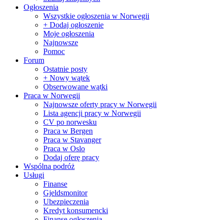
Ogłoszenia
Wszystkie ogłoszenia w Norwegii
+ Dodaj ogłoszenie
Moje ogłoszenia
Najnowsze
Pomoc
Forum
Ostatnie posty
+ Nowy wątek
Obserwowane wątki
Praca w Norwegii
Najnowsze oferty pracy w Norwegii
Lista agencji pracy w Norwegii
CV po norwesku
Praca w Bergen
Praca w Stavanger
Praca w Oslo
Dodaj oferę pracy
Wspólna podróż
Usługi
Finanse
Gjeldsmonitor
Ubezpieczenia
Kredyt konsumencki
Finanse ogłoszenia