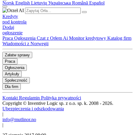
Norsk
English
Lietuvių
Українська
Română
Español
Kredyty
pod kontrolą
Dodaj
ogłoszenie
Praca
Ogłoszenia
Czat z Orłem Ai
Monitor kredytowy
Katalog firm
Wiadomości z Norwegii
Załatw sprawy
Praca
Ogłoszenia
Artykuły
Społeczność
Dla firm
Kontakt
Regulamin
Polityka prywatności
Copyright © Inventive Logic sp. z o.o. sp. k. 2008 - 2026.
Ubezpieczenia i odszkodowania
|
info@mutlinor.no
|