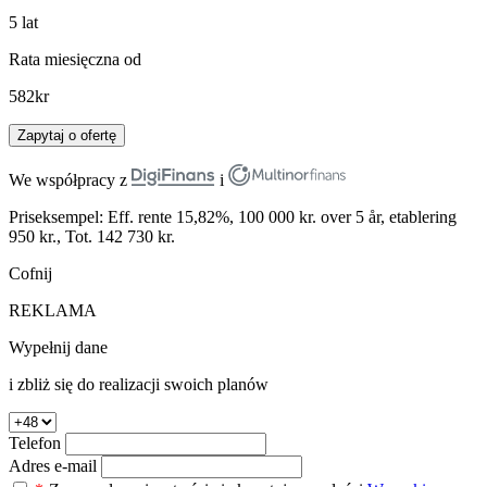
5
lat
Rata miesięczna od
582
kr
Zapytaj o ofertę
We współpracy z
i
Priseksempel: Eff. rente 15,82%, 100 000 kr. over 5 år, etablering
950 kr., Tot. 142 730 kr.
Cofnij
REKLAMA
Wypełnij dane
i zbliż się do realizacji swoich planów
Telefon
Adres e-mail