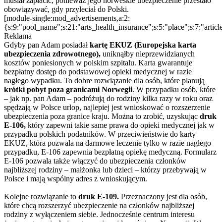
musiał zapłacić, ponieważ jego norweskie ubezpieczenie przestało
obowiązywać, gdy przyleciał do Polski.
[module-single:mod_advertisements,a:2:
{s:9:"pool_name";s:21:"arts_health_insurance";s:5:"place";s:7:"articl
Reklama
Gdyby pan Adam posiadał
kartę
EKUZ (Europejska karta
ubezpieczenia zdrowotnego),
uniknąłby nieprzewidzianych
kosztów poniesionych w polskim szpitalu. Karta gwarantuje
bezpłatny dostęp do podstawowej opieki medycznej w razie
nagłego wypadku. To dobre rozwiązanie dla osób, które planują
krótki pobyt poza granicami Norwegii
. W przypadku osób, które
– jak np. pan Adam – podróżują do rodziny kilka razy w roku oraz
spędzają w Polsce urlop, najlepiej jest wnioskować o rozszerzenie
ubezpieczenia poza granice kraju. Można to zrobić, uzyskując
druk
E-106,
który zapewni takie same prawa do opieki medycznej jak w
przypadku polskich podatników. W przeciwieństwie do karty
EKUZ, która pozwala na darmowe leczenie tylko w razie nagłego
przypadku, E-106 zapewnia bezpłatną opiekę medyczną. Formularz
E-106 pozwala także włączyć do ubezpieczenia członków
najbliższej rodziny – małżonka lub dzieci – którzy przebywają w
Polsce i mają wspólny adres z wnioskującym.
Kolejne rozwiązanie to
druk E-109.
Przeznaczony jest dla osób,
które chcą rozszerzyć ubezpieczenie na członków najbliższej
rodziny z wyłączeniem siebie. Jednocześnie centrum interesu