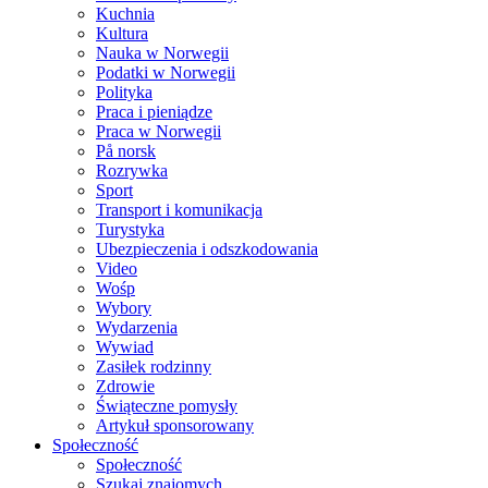
Kuchnia
Kultura
Nauka w Norwegii
Podatki w Norwegii
Polityka
Praca i pieniądze
Praca w Norwegii
På norsk
Rozrywka
Sport
Transport i komunikacja
Turystyka
Ubezpieczenia i odszkodowania
Video
Wośp
Wybory
Wydarzenia
Wywiad
Zasiłek rodzinny
Zdrowie
Świąteczne pomysły
Artykuł sponsorowany
Społeczność
Społeczność
Szukaj znajomych