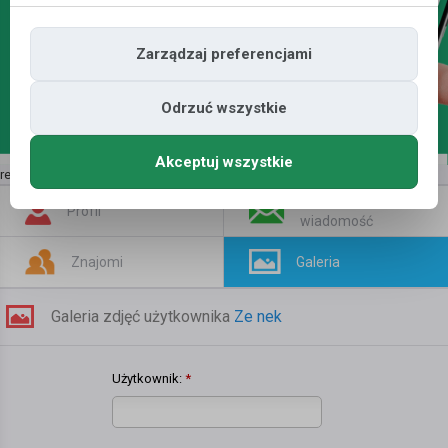
Zarządzaj preferencjami
Odrzuć wszystkie
Akceptuj wszystkie
reklama | kup tutaj
»
Napisz
Profil
wiadomość
Znajomi
Galeria
Galeria zdjęć użytkownika
Ze nek
Użytkownik:
*