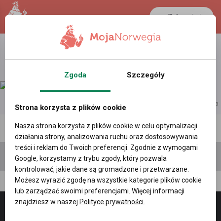
Zaloguj się
LANCASTER
1 NOK
28.6 °C
0.3875 PLN
Zgoda
Szczegóły
reklama
Strona korzysta z plików cookie
Nasza strona korzysta z plików cookie w celu optymalizacji
Polecane profile
Filtr wyszukiwań
działania strony, analizowania ruchu oraz dostosowywania
treści i reklam do Twoich preferencji. Zgodnie z wymogami
Google, korzystamy z trybu zgody, który pozwala
kontrolować, jakie dane są gromadzone i przetwarzane.
Możesz wyrazić zgodę na wszystkie kategorie plików cookie
zbigniew zolnierek , (64 l.)
lub zarządzać swoimi preferencjami. Więcej informacji
znajdziesz w naszej
Polityce prywatności.