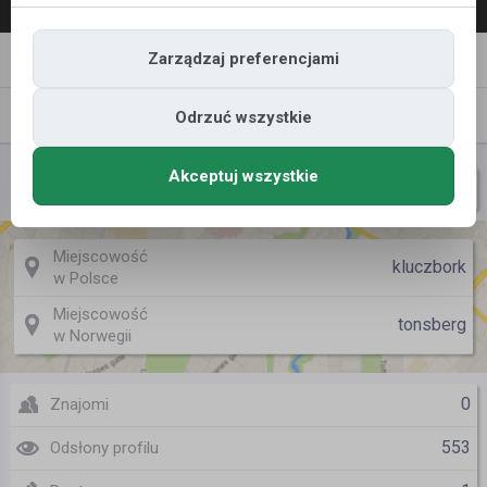
Napisz
Zaproś
Zarządzaj preferencjami
wiadomość
do znajomych
Znajomi
Galeria
Odrzuć wszystkie
Akceptuj wszystkie
zbigniew zolnierek
Nazwa użytkownika
Miejscowość
kluczbork
w Polsce
Miejscowość
tonsberg
w Norwegii
0
Znajomi
553
Odsłony profilu