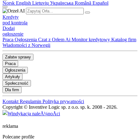
Norsk
English
Lietuvių
Українська
Română
Español
Kredyty
pod kontrolą
Dodaj
ogłoszenie
Praca
Ogłoszenia
Czat z Orłem Ai
Monitor kredytowy
Katalog firm
Wiadomości z Norwegii
Załatw sprawy
Praca
Ogłoszenia
Artykuły
Społeczność
Dla firm
Kontakt
Regulamin
Polityka prywatności
Copyright © Inventive Logic sp. z o.o. sp. k. 2008 - 2026.
reklama
Polecane profile