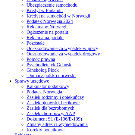
Ubezpieczenie samochodu
Kredyt w Finlandii
Kredyt na samochód w Norwegii
Podatek Norwegia 2024
Reklama w Norwegii
Ogłoszenie na portalu
Reklama na portalu
Pozostałe
Odszkodowanie za wypadek w pracy
Odszkodowanie za wypadek drogowy
Pomoc prawna
Psychodietetyk Gdańsk
Ginekolog Płock
Tłumacz polsko norweski
Sprawy urzędowe
Kalkulator podatkowy
Podatek Norwegia
Zasiłek rodzinny i opiekuńczy
Zasiłek ojcowski, becikowe
Zasiłek dla bezrobotnych
Zasiłek chorobowy, AAP
Dokument S1 (E-106/E-109)
Zmiany adresu i wymeldowania
Korekty podatkowe