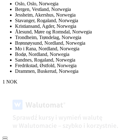
Oslo,
Oslo, Norwegia
Bergen,
Vestland, Norwegia
Jessheim,
Akershus, Norwegia
Stavanger,
Rogaland, Norwegia
Kristiansand,
Agder, Norwegia
Ålesund,
Møre og Romsdal, Norwegia
Trondheim,
Trøndelag, Norwegia
Brønnøysund,
Nordland, Norwegia
Mo i Rana,
Nordland, Norwegia
Bodø,
Nordland, Norwegia
Sandnes,
Rogaland, Norwegia
Fredrikstad,
Østfold, Norwegia
Drammen,
Buskerud, Norwegia
1 NOK