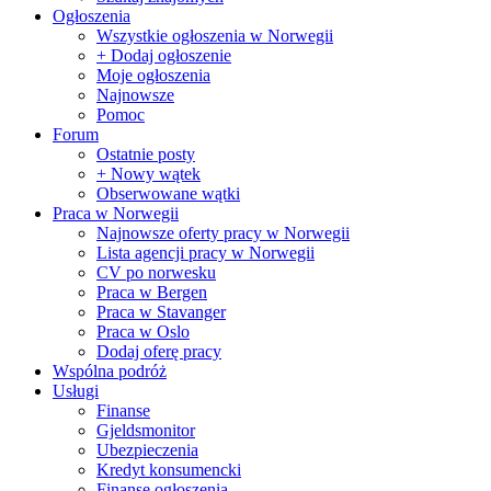
Ogłoszenia
Wszystkie ogłoszenia w Norwegii
+ Dodaj ogłoszenie
Moje ogłoszenia
Najnowsze
Pomoc
Forum
Ostatnie posty
+ Nowy wątek
Obserwowane wątki
Praca w Norwegii
Najnowsze oferty pracy w Norwegii
Lista agencji pracy w Norwegii
CV po norwesku
Praca w Bergen
Praca w Stavanger
Praca w Oslo
Dodaj oferę pracy
Wspólna podróż
Usługi
Finanse
Gjeldsmonitor
Ubezpieczenia
Kredyt konsumencki
Finanse ogłoszenia