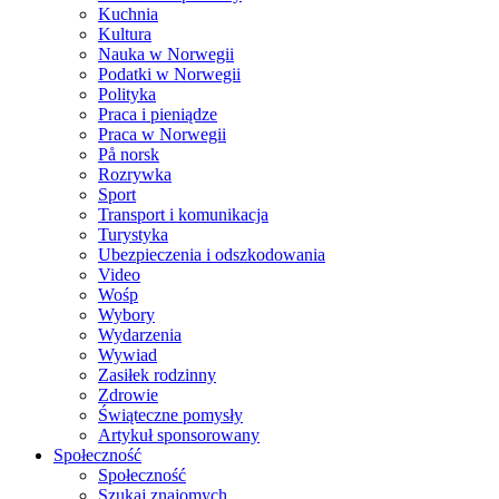
Kuchnia
Kultura
Nauka w Norwegii
Podatki w Norwegii
Polityka
Praca i pieniądze
Praca w Norwegii
På norsk
Rozrywka
Sport
Transport i komunikacja
Turystyka
Ubezpieczenia i odszkodowania
Video
Wośp
Wybory
Wydarzenia
Wywiad
Zasiłek rodzinny
Zdrowie
Świąteczne pomysły
Artykuł sponsorowany
Społeczność
Społeczność
Szukaj znajomych