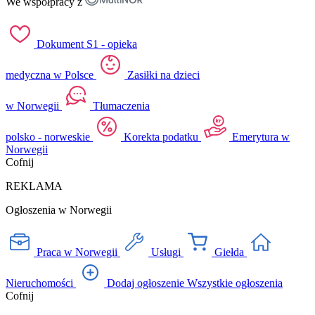
We współpracy z
Dokument S1 - opieka
medyczna w Polsce
Zasiłki na dzieci
w Norwegii
Tłumaczenia
polsko - norweskie
Korekta podatku
Emerytura w
Norwegii
Cofnij
REKLAMA
Ogłoszenia w Norwegii
Praca w Norwegii
Usługi
Giełda
Nieruchomości
Dodaj ogłoszenie
Wszystkie ogłoszenia
Cofnij