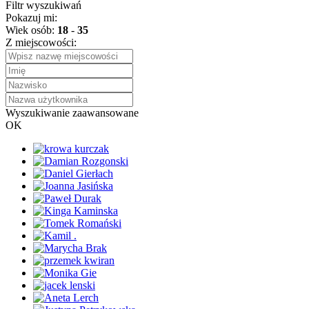
Filtr wyszukiwań
Pokazuj mi:
Wiek osób:
18
-
35
Z miejscowości:
Wyszukiwanie zaawansowane
OK