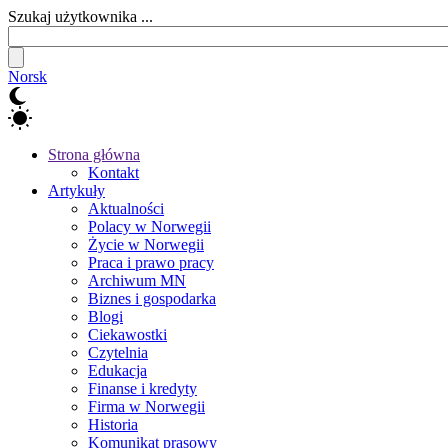
Szukaj użytkownika ...
Norsk
Strona główna
Kontakt
Artykuły
Aktualności
Polacy w Norwegii
Życie w Norwegii
Praca i prawo pracy
Archiwum MN
Biznes i gospodarka
Blogi
Ciekawostki
Czytelnia
Edukacja
Finanse i kredyty
Firma w Norwegii
Historia
Komunikat prasowy