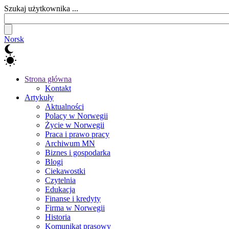
Szukaj użytkownika ...
Norsk
Strona główna
Kontakt
Artykuły
Aktualności
Polacy w Norwegii
Życie w Norwegii
Praca i prawo pracy
Archiwum MN
Biznes i gospodarka
Blogi
Ciekawostki
Czytelnia
Edukacja
Finanse i kredyty
Firma w Norwegii
Historia
Komunikat prasowy