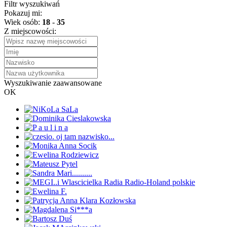
Filtr wyszukiwań
Pokazuj mi:
Wiek osób:
18
-
35
Z miejscowości:
Wyszukiwanie zaawansowane
OK