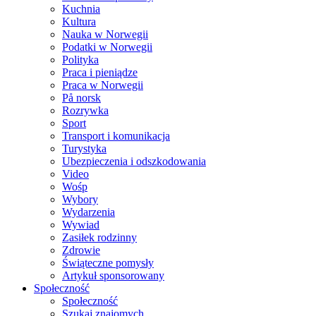
Kuchnia
Kultura
Nauka w Norwegii
Podatki w Norwegii
Polityka
Praca i pieniądze
Praca w Norwegii
På norsk
Rozrywka
Sport
Transport i komunikacja
Turystyka
Ubezpieczenia i odszkodowania
Video
Wośp
Wybory
Wydarzenia
Wywiad
Zasiłek rodzinny
Zdrowie
Świąteczne pomysły
Artykuł sponsorowany
Społeczność
Społeczność
Szukaj znajomych