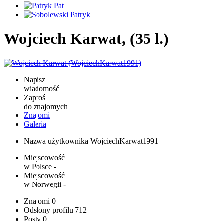
Wojciech Karwat, (35 l.)
Napisz
wiadomość
Zaproś
do znajomych
Znajomi
Galeria
Nazwa użytkownika
WojciechKarwat1991
Miejscowość
w Polsce
-
Miejscowość
w Norwegii
-
Znajomi
0
Odsłony profilu
712
Posty
0