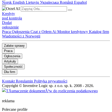
Norsk
English
Lietuvių
Українська
Română
Español
Kredyty
pod kontrolą
Dodaj
ogłoszenie
Praca
Ogłoszenia
Czat z Orłem Ai
Monitor kredytowy
Katalog firm
Wiadomości z Norwegii
Załatw sprawy
Praca
Ogłoszenia
Artykuły
Społeczność
Dla firm
Kontakt
Regulamin
Polityka prywatności
Copyright © Inventive Logic sp. z o.o. sp. k. 2008 - 2026.
reklama
Polecane profile