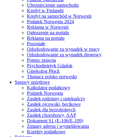
Ubezpieczenie samochodu
Kredyt w Finlandii
Kredyt na samochód w Norwegii
Podatek Norwegia 2024
Reklama w Norwegii
Ogłoszenie na portalu
Reklama na portalu
Pozostałe
Odszkodowanie za wypadek w pracy
Odszkodowanie za wypadek drogowy
Pomoc prawna
Psychodietetyk Gdańsk
Ginekolog Płock
Tłumacz polsko norweski
Sprawy urzędowe
Kalkulator podatkowy
Podatek Norwegia
Zasiłek rodzinny i opiekuńczy
Zasiłek ojcowski, becikowe
Zasiłek dla bezrobotnych
Zasiłek chorobowy, AAP
Dokument S1 (E-106/E-109)
Zmiany adresu i wymeldowania
Korekty podatkowe