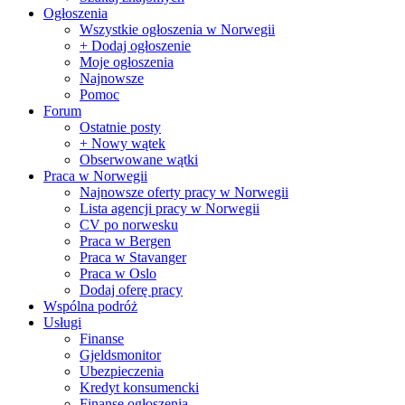
Ogłoszenia
Wszystkie ogłoszenia w Norwegii
+ Dodaj ogłoszenie
Moje ogłoszenia
Najnowsze
Pomoc
Forum
Ostatnie posty
+ Nowy wątek
Obserwowane wątki
Praca w Norwegii
Najnowsze oferty pracy w Norwegii
Lista agencji pracy w Norwegii
CV po norwesku
Praca w Bergen
Praca w Stavanger
Praca w Oslo
Dodaj oferę pracy
Wspólna podróż
Usługi
Finanse
Gjeldsmonitor
Ubezpieczenia
Kredyt konsumencki
Finanse ogłoszenia