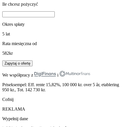
Ile chcesz pożyczyć
Okres spłaty
5
lat
Rata miesięczna od
582
kr
Zapytaj o ofertę
We współpracy z
i
Priseksempel: Eff. rente 15,82%, 100 000 kr. over 5 år, etablering
950 kr., Tot. 142 730 kr.
Cofnij
REKLAMA
Wypełnij dane