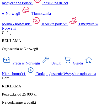
medyczna w Polsce
Zasiłki na dzieci
w Norwegii
Tłumaczenia
polsko - norweskie
Korekta podatku
Emerytura w
Norwegii
Cofnij
REKLAMA
Ogłoszenia w Norwegii
Praca w Norwegii
Usługi
Giełda
Nieruchomości
Dodaj ogłoszenie
Wszystkie ogłoszenia
Cofnij
REKLAMA
Pożyczka od 25 000 kr
Na codzienne wydatki