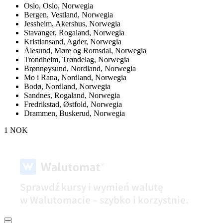
Oslo,
Oslo, Norwegia
Bergen,
Vestland, Norwegia
Jessheim,
Akershus, Norwegia
Stavanger,
Rogaland, Norwegia
Kristiansand,
Agder, Norwegia
Ålesund,
Møre og Romsdal, Norwegia
Trondheim,
Trøndelag, Norwegia
Brønnøysund,
Nordland, Norwegia
Mo i Rana,
Nordland, Norwegia
Bodø,
Nordland, Norwegia
Sandnes,
Rogaland, Norwegia
Fredrikstad,
Østfold, Norwegia
Drammen,
Buskerud, Norwegia
1 NOK