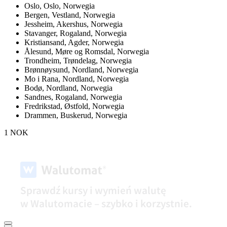
Oslo,
Oslo, Norwegia
Bergen,
Vestland, Norwegia
Jessheim,
Akershus, Norwegia
Stavanger,
Rogaland, Norwegia
Kristiansand,
Agder, Norwegia
Ålesund,
Møre og Romsdal, Norwegia
Trondheim,
Trøndelag, Norwegia
Brønnøysund,
Nordland, Norwegia
Mo i Rana,
Nordland, Norwegia
Bodø,
Nordland, Norwegia
Sandnes,
Rogaland, Norwegia
Fredrikstad,
Østfold, Norwegia
Drammen,
Buskerud, Norwegia
1 NOK