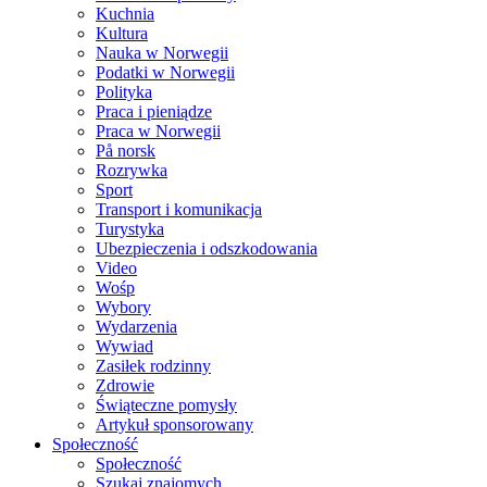
Kuchnia
Kultura
Nauka w Norwegii
Podatki w Norwegii
Polityka
Praca i pieniądze
Praca w Norwegii
På norsk
Rozrywka
Sport
Transport i komunikacja
Turystyka
Ubezpieczenia i odszkodowania
Video
Wośp
Wybory
Wydarzenia
Wywiad
Zasiłek rodzinny
Zdrowie
Świąteczne pomysły
Artykuł sponsorowany
Społeczność
Społeczność
Szukaj znajomych