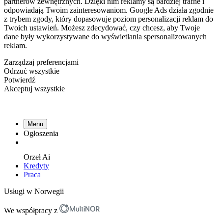
partnerów zewnętrznych. Dzięki nim reklamy są bardziej trafne i
odpowiadają Twoim zainteresowaniom. Google Ads działa zgodnie
z trybem zgody, który dopasowuje poziom personalizacji reklam do
Twoich ustawień. Możesz zdecydować, czy chcesz, aby Twoje
dane były wykorzystywane do wyświetlania spersonalizowanych
reklam.
Zarządzaj preferencjami
Odrzuć wszystkie
Potwierdź
Akceptuj wszystkie
Menu
Ogłoszenia
Orzeł
Ai
Kredyty
Praca
Usługi w Norwegii
We współpracy z