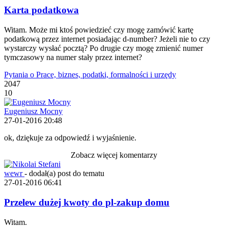
Karta podatkowa
Witam. Może mi ktoś powiedzieć czy mogę zamówić kartę
podatkową przez internet posiadając d-number? Jeżeli nie to czy
wystarczy wysłać pocztą? Po drugie czy mogę zmienić numer
tymczasowy na numer stały przez internet?
Pytania o Prace, biznes, podatki, formalności i urzędy
2047
10
Eugeniusz Mocny
27-01-2016 20:48
ok, dziękuje za odpowiedź i wyjaśnienie.
Zobacz więcej komentarzy
wewr
-
dodał(a) post do tematu
27-01-2016 06:41
Przelew dużej kwoty do pl-zakup domu
Witam.