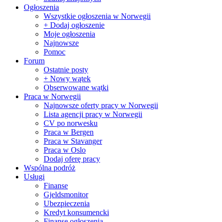
Ogłoszenia
Wszystkie ogłoszenia w Norwegii
+ Dodaj ogłoszenie
Moje ogłoszenia
Najnowsze
Pomoc
Forum
Ostatnie posty
+ Nowy wątek
Obserwowane wątki
Praca w Norwegii
Najnowsze oferty pracy w Norwegii
Lista agencji pracy w Norwegii
CV po norwesku
Praca w Bergen
Praca w Stavanger
Praca w Oslo
Dodaj oferę pracy
Wspólna podróż
Usługi
Finanse
Gjeldsmonitor
Ubezpieczenia
Kredyt konsumencki
Finanse ogłoszenia