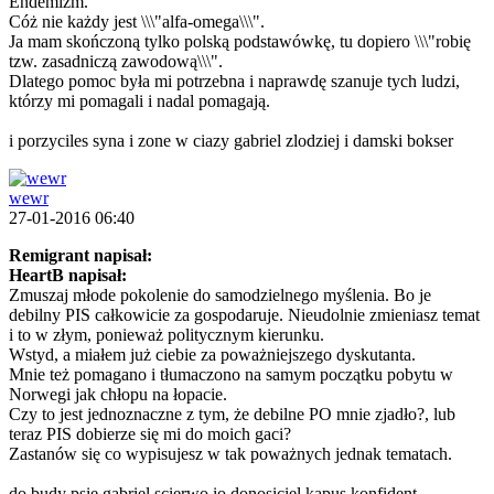
Endemizm.
Cóż nie każdy jest \\\"alfa-omega\\\".
Ja mam skończoną tylko polską podstawówkę, tu dopiero \\\"robię
tzw. zasadniczą zawodową\\\".
Dlatego pomoc była mi potrzebna i naprawdę szanuje tych ludzi,
którzy mi pomagali i nadal pomagają.
i porzyciles syna i zone w ciazy gabriel zlodziej i damski bokser
wewr
27-01-2016 06:40
Remigrant napisał:
HeartB napisał:
Zmuszaj młode pokolenie do samodzielnego myślenia. Bo je
debilny PIS całkowicie za gospodaruje.
Nieudolnie zmieniasz temat
i to w złym, ponieważ politycznym kierunku.
Wstyd, a miałem już ciebie za poważniejszego dyskutanta.
Mnie też pomagano i tłumaczono na samym początku pobytu w
Norwegi jak chłopu na łopacie.
Czy to jest jednoznaczne z tym, że debilne PO mnie zjadło?, lub
teraz PIS dobierze się mi do moich gaci?
Zastanów się co wypisujesz w tak poważnych jednak tematach.
do budy psie gabriel scierwo io donosiciel kapus konfident