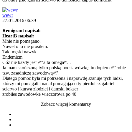
wewr
27-01-2016 06:39
Remigrant napisał:
HeartB napisał:
Mnie nie pomagano.
Nawet o to nie prosilem.
Taki męski nawyk.
Endemizm.
Cóż nie każdy jest \\\"alfa-omega\\\".
Ja mam skończoną tylko polską podstawówkę, tu dopiero \\\"robię
tzw. zasadniczą zawodową\\\".
Dlatego pomoc była mi potrzebna i naprawdę szanuje tych ludzi,
którzy mi pomagali i nadal pomagają.
co ty pierdolisz gabriel
scierwo i kurwa zlodziej i damski bokser
zrobiles zawodowke wieczorowa po 40
Zobacz więcej komentarzy