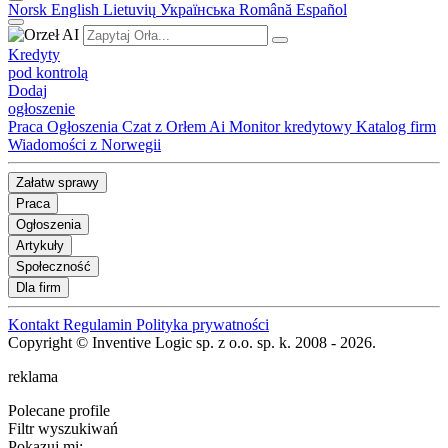
Norsk
English
Lietuvių
Українська
Română
Español
Kredyty
pod kontrolą
Dodaj
ogłoszenie
Praca
Ogłoszenia
Czat z Orłem Ai
Monitor kredytowy
Katalog firm
Wiadomości z Norwegii
Załatw sprawy
Praca
Ogłoszenia
Artykuły
Społeczność
Dla firm
Kontakt
Regulamin
Polityka prywatności
Copyright © Inventive Logic sp. z o.o. sp. k. 2008 - 2026.
reklama
Polecane profile
Filtr wyszukiwań
Pokazuj mi: