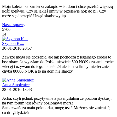
Moja koleżanka zamierza zakupić w Pl dom i chce przelać większą
ilość gotówki. Czy są jakieś limity w przelewie nok do pl? Czy
może się doczepić Urząd skarbowy itp
Nasze sprawy
5700
14
Szymon K....
30-01-2016 20:57
Zawsze moga sie doczepic, ale jak pochodza z legalnego zrodla to
bez obaw. Ja wysylam do Polski niewiele 500 NOK czasami troche
wiecej i uzywam do tego transfer24 ale tam sa limity miesiecznie
chyba 80000 NOK a to na dom nie starczy
Anna Smoleniec
28-01-2016 13:43
Acha, czyli jednak pozytywnie a juz myślałam ze poziom dyskusji
na tym forum jest równy poziomowi morza
Samozwańcza main polonorka, mogę tez ? Możemy sie zmieniać,
co drugi tydzień