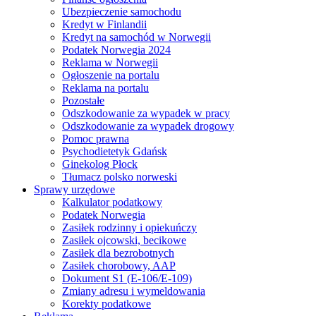
Ubezpieczenie samochodu
Kredyt w Finlandii
Kredyt na samochód w Norwegii
Podatek Norwegia 2024
Reklama w Norwegii
Ogłoszenie na portalu
Reklama na portalu
Pozostałe
Odszkodowanie za wypadek w pracy
Odszkodowanie za wypadek drogowy
Pomoc prawna
Psychodietetyk Gdańsk
Ginekolog Płock
Tłumacz polsko norweski
Sprawy urzędowe
Kalkulator podatkowy
Podatek Norwegia
Zasiłek rodzinny i opiekuńczy
Zasiłek ojcowski, becikowe
Zasiłek dla bezrobotnych
Zasiłek chorobowy, AAP
Dokument S1 (E-106/E-109)
Zmiany adresu i wymeldowania
Korekty podatkowe