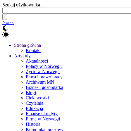
Szukaj użytkownika ...
Norsk
Strona główna
Kontakt
Artykuły
Aktualności
Polacy w Norwegii
Życie w Norwegii
Praca i prawo pracy
Archiwum MN
Biznes i gospodarka
Blogi
Ciekawostki
Czytelnia
Edukacja
Finanse i kredyty
Firma w Norwegii
Historia
Komunikat prasowy