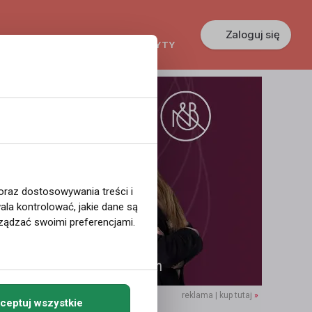
Zaloguj się
KREDYTY
GŁOSZENIA
PRACA
 oraz dostosowywania treści i
la kontrolować, jakie dane są
ządzać swoimi preferencjami.
reklama | kup tutaj
»
ceptuj wszystkie