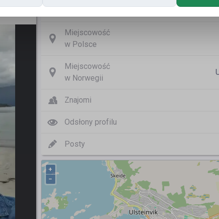
Nazwa użytkownika
Waldem
Miejscowość
w Polsce
Miejscowość
U
w Norwegii
Znajomi
Odsłony profilu
Posty
+
−