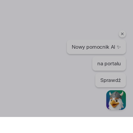
Nowy pomocnik AI ✨
na portalu
Sprawdź