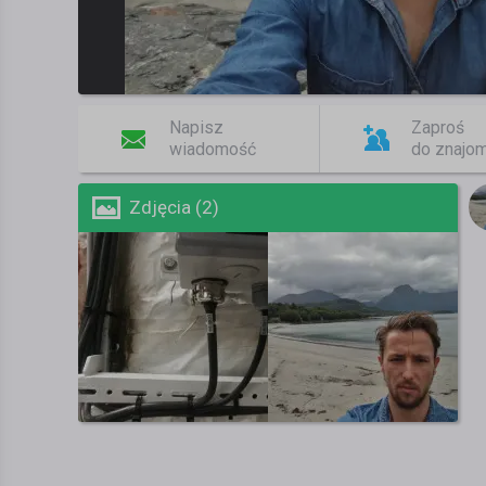
Napisz
Zaproś
wiadomość
do znajo
Zdjęcia (2)