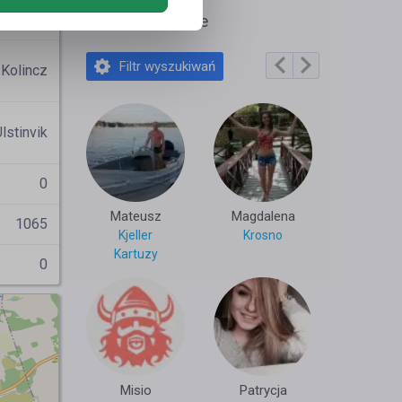
ar0609
Polecane profile
Filtr wyszukiwań
Kolincz
lstinvik
0
Mateusz
Magdalena
1065
Kjeller
Krosno
Kartuzy
0
Misio
Patrycja