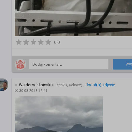
0.0
Wyś
Waldemar lipinski
-
dodał(a) zdjęcie
(Ulstinvik, Kolincz)
30-08-2018 12:41