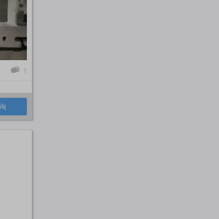
1
lij