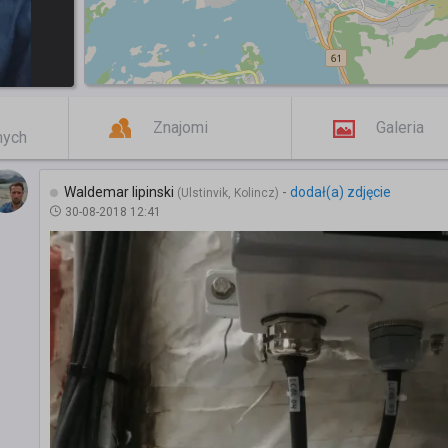
Znajomi
Galeria
mych
Waldemar lipinski
-
dodał(a) zdjęcie
(Ulstinvik, Kolincz)
30-08-2018 12:41