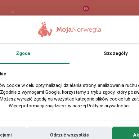
99
LN
RAPORT
ORZEŁ AI
O
Zgoda
Szczegóły
kie
ów cookie w celu optymalizacji działania strony, analizowania ruchu
. Zgodnie z wymogami Google, korzystamy z trybu zgody, który pozwa
Możesz wyrazić zgodę na wszystkie kategorie plików cookie lub zar
Więcej informacji znajdziesz w naszej
Polityce prywatności.
cjami
Odrzuć wszystkie
Ak