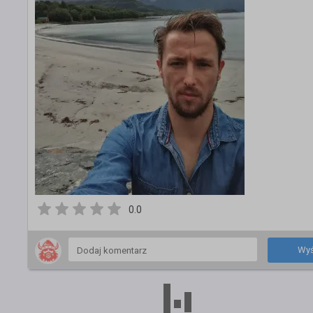
0.0
Wyś