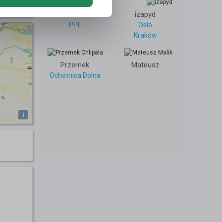
2
Łukasz
izapyd
PPL
Oslo
Kraków
Przemek
Mateusz
Ochotnica Dolna
i