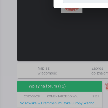
Napisz
Zaproś
wiadomość
do znajo
Wpisy na forum (12)
2022-08-28
KOMENTARZE DO WYDARZEŃ
2527
Nosowska w Drammen: muzyka Europy Wschodniej w Norwegii