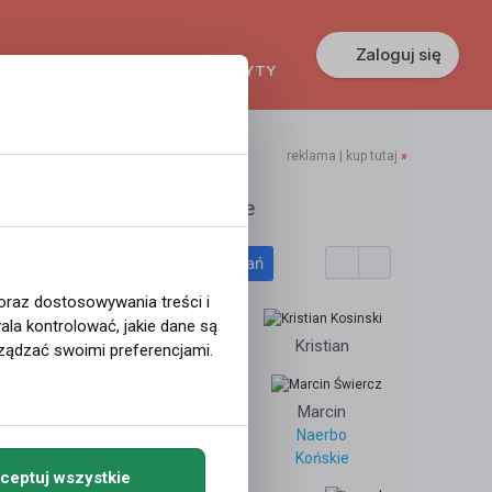
Zaloguj się
KREDYTY
GŁOSZENIA
PRACA
reklama | kup tutaj
»
ncent70
Polecane profile
Filtr wyszukiwań
otyckie "
 oraz dostosowywania treści i
la kontrolować, jakie dane są
-
Dominik
Kristian
ządzać swoimi preferencjami.
0
Kuba
Marcin
Naerbo
3936
Końskie
ceptuj wszystkie