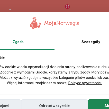
99
8 PLN
RAPORT
ORZEŁ AI
O
Zgoda
Szczegóły
Nazwa użytkownika
Vi
Miejscowość
kie
" G
w Polsce
ów cookie w celu optymalizacji działania strony, analizowania ruchu
. Zgodnie z wymogami Google, korzystamy z trybu zgody, który pozwa
Miejscowość
Możesz wyrazić zgodę na wszystkie kategorie plików cookie lub zar
w Norwegii
Więcej informacji znajdziesz w naszej
Polityce prywatności.
Znajomi
Odsłony profilu
cjami
Odrzuć wszystkie
Ak