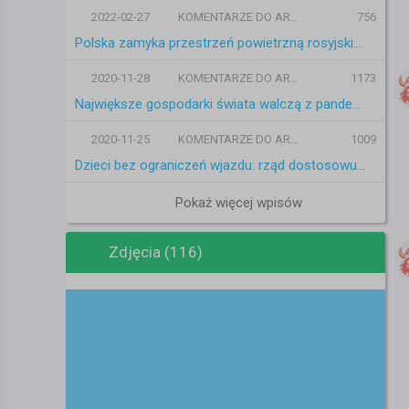
2022-02-27
KOMENTARZE DO ARTYKUŁÓW
756
Polska zamyka przestrzeń powietrzną rosyjskim samolotom. „Przepisy procedowane niezwłocznie”
2020-11-28
KOMENTARZE DO ARTYKUŁÓW
1173
Największe gospodarki świata walczą z pandemią: Norwegia wśród wzorów do naśladowania, Polska w światowym ogonie
2020-11-25
KOMENTARZE DO ARTYKUŁÓW
1009
Dzieci bez ograniczeń wjazdu: rząd dostosowuje warunki kwarantanny oraz konieczność przeprowadzenia testu na COVID-19
Pokaż więcej wpisów
Zdjęcia (116)