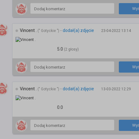
Wyś
Vincent .
-
dodał(a) zdjęcie
(" Gotyckie ")
23-04-2022 13:14
5.0
(2 głosy)
Wyś
Vincent .
-
dodał(a) zdjęcie
(" Gotyckie ")
13-03-2022 12:29
0.0
Wyś