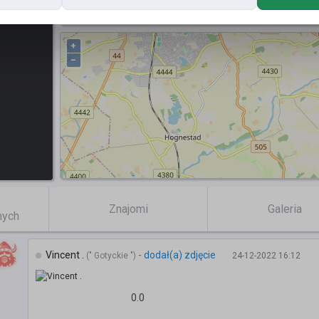
Posty
+
−
Znajomi
Galeria
mych
Vincent .
-
dodał(a) zdjęcie
(" Gotyckie ")
24-12-2022 16:12
0.0