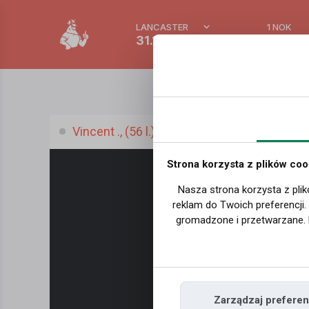
LANCASTER
1 NOK
31.1 °C
0.388
Vincent ., (56 l.)
Strona korzysta z plików coo
Nasza strona korzysta z plik
reklam do Twoich preferencji
gromadzone i przetwarzane. 
Zarządzaj preferen