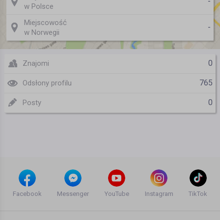
-
w Polsce
Miejscowość
-
w Norwegii
0
Znajomi
765
Odsłony profilu
0
Posty
Facebook
Messenger
YouTube
Instagram
TikTok