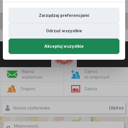
Polecane profile
Filtr wyszukiwań
Zarządzaj preferencjami
Odrzuć wszystkie
Ula.kss
Akceptuj wszystkie
Napisz
Zaproś
wiadomość
do znajomych
Znajomi
Galeria
Ula.kss
Nazwa użytkownika
Miejscowość