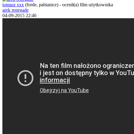
tomasz xxx
(forde, pabianice)
-
ocenił(a) film użytkownika
arek renegade
04-09-2015 22:46