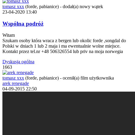
tomasz xxx
(forde, pabianice)
-
dodał(a) nowy wątek
23-04-2020 13:40
Wspólna podróż
Witam
Szukam osoby która wraca z bergen lub okolic forde ,songdal do
Polski w dniach 1 lub 2 maja i ma ewentualnie wolne miejsce.
Kontakt przez tel.nr +48 506326554 lub priv na moja norwegia
Dyskusja ogólna
1663
tomasz xxx
(forde, pabianice)
-
ocenił(a) film użytkownika
arek renegade
04-09-2015 22:50