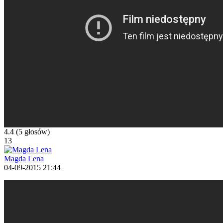
4.4
(5 głosów)
13
Magda Lena
04-09-2015 21:44