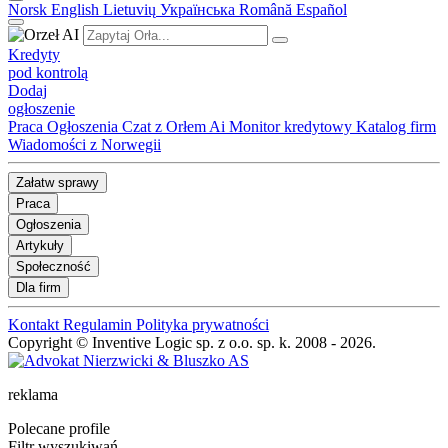
Norsk
English
Lietuvių
Українська
Română
Español
Kredyty
pod kontrolą
Dodaj
ogłoszenie
Praca
Ogłoszenia
Czat z Orłem Ai
Monitor kredytowy
Katalog firm
Wiadomości z Norwegii
Załatw sprawy
Praca
Ogłoszenia
Artykuły
Społeczność
Dla firm
Kontakt
Regulamin
Polityka prywatności
Copyright © Inventive Logic sp. z o.o. sp. k. 2008 - 2026.
reklama
Polecane profile
Filtr wyszukiwań