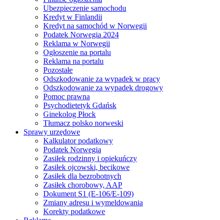
Ubezpieczenie samochodu
Kredyt w Finlandii
Kredyt na samochód w Norwegii
Podatek Norwegia 2024
Reklama w Norwegii
Ogłoszenie na portalu
Reklama na portalu
Pozostałe
Odszkodowanie za wypadek w pracy
Odszkodowanie za wypadek drogowy
Pomoc prawna
Psychodietetyk Gdańsk
Ginekolog Płock
Tłumacz polsko norweski
Sprawy urzędowe
Kalkulator podatkowy
Podatek Norwegia
Zasiłek rodzinny i opiekuńczy
Zasiłek ojcowski, becikowe
Zasiłek dla bezrobotnych
Zasiłek chorobowy, AAP
Dokument S1 (E-106/E-109)
Zmiany adresu i wymeldowania
Korekty podatkowe