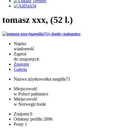
tomasz xxx, (52 l.)
Napisz
wiadomość
Zaproś
do znajomych
Znajomi
Galeria
Nazwa użytkownika
nargilla71
Miejscowość
w Polsce
pabianice
Miejscowość
w Norwegii
forde
Znajomi
0
Odsłony profilu
2696
Posty
1