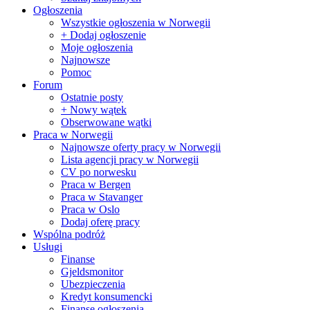
Ogłoszenia
Wszystkie ogłoszenia w Norwegii
+ Dodaj ogłoszenie
Moje ogłoszenia
Najnowsze
Pomoc
Forum
Ostatnie posty
+ Nowy wątek
Obserwowane wątki
Praca w Norwegii
Najnowsze oferty pracy w Norwegii
Lista agencji pracy w Norwegii
CV po norwesku
Praca w Bergen
Praca w Stavanger
Praca w Oslo
Dodaj oferę pracy
Wspólna podróż
Usługi
Finanse
Gjeldsmonitor
Ubezpieczenia
Kredyt konsumencki
Finanse ogłoszenia