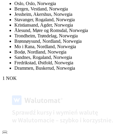
Oslo,
Oslo, Norwegia
Bergen,
Vestland, Norwegia
Jessheim,
Akershus, Norwegia
Stavanger,
Rogaland, Norwegia
Kristiansand,
Agder, Norwegia
Ålesund,
Møre og Romsdal, Norwegia
Trondheim,
Trøndelag, Norwegia
Brønnøysund,
Nordland, Norwegia
Mo i Rana,
Nordland, Norwegia
Bodø,
Nordland, Norwegia
Sandnes,
Rogaland, Norwegia
Fredrikstad,
Østfold, Norwegia
Drammen,
Buskerud, Norwegia
1 NOK