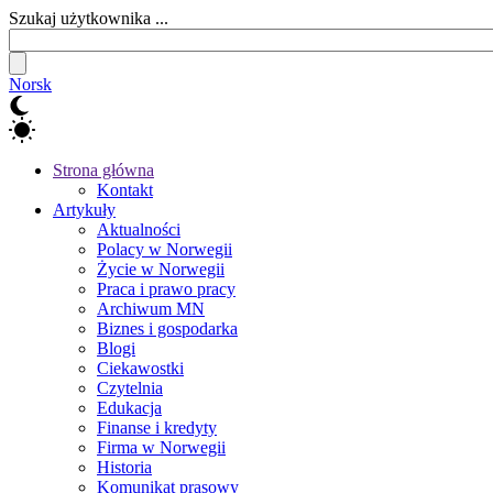
Szukaj użytkownika ...
Norsk
Strona główna
Kontakt
Artykuły
Aktualności
Polacy w Norwegii
Życie w Norwegii
Praca i prawo pracy
Archiwum MN
Biznes i gospodarka
Blogi
Ciekawostki
Czytelnia
Edukacja
Finanse i kredyty
Firma w Norwegii
Historia
Komunikat prasowy