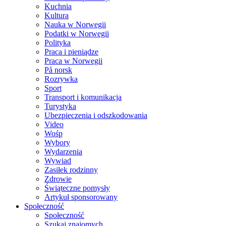
Kuchnia
Kultura
Nauka w Norwegii
Podatki w Norwegii
Polityka
Praca i pieniądze
Praca w Norwegii
På norsk
Rozrywka
Sport
Transport i komunikacja
Turystyka
Ubezpieczenia i odszkodowania
Video
Wośp
Wybory
Wydarzenia
Wywiad
Zasiłek rodzinny
Zdrowie
Świąteczne pomysły
Artykuł sponsorowany
Społeczność
Społeczność
Szukaj znajomych