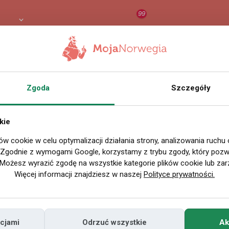
99
LN
RAPORT
ORZEŁ AI
O
Zgoda
Szczegóły
kie
ów cookie w celu optymalizacji działania strony, analizowania ruchu
. Zgodnie z wymogami Google, korzystamy z trybu zgody, który pozwa
Możesz wyrazić zgodę na wszystkie kategorie plików cookie lub zar
Więcej informacji znajdziesz w naszej
Polityce prywatności.
cjami
Odrzuć wszystkie
Ak