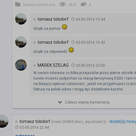
Tematy techniczne
2841
4
tomasz tolsdorf
03-05-2016 15:44
dzięki za pomoc
tomasz tolsdorf
03-05-2016 15:43
dzięki za odpowiedz
MAREK SZELAG
02-05-2016 23:00
W swoim interesie co kilka przejazdów przez płatne odcinki d
tunele możesz podjechać na stację benzynową ESSO i tam
na bieżąco opłacać należności , jeżeli nie przypilnujesz to prz
fakturę na polski adres i mogą być dodatkowe koszta!.
Zobacz więcej komentarzy
tomasz tolsdorf
-
dodał(a) now
(nowo SUNDEckie:), wyszkowo:))
02-05-2016 22:44