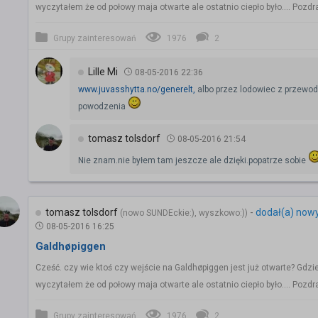
wyczytałem że od połowy maja otwarte ale ostatnio ciepło było.... Poz
Grupy zainteresowań
1976
2
Lille Mi
08-05-2016 22:36
www.juvasshytta.no/generelt,
albo przez lodowiec z przewod
powodzenia
tomasz tolsdorf
08-05-2016 21:54
Nie znam.nie byłem tam jeszcze ale dzięki.popatrze sobie
tomasz tolsdorf
-
dodał(a) now
(nowo SUNDEckie:), wyszkowo:))
08-05-2016 16:25
Galdhøpiggen
Cześć. czy wie ktoś czy wejście na Galdhøpiggen jest już otwarte? Gdzi
wyczytałem że od połowy maja otwarte ale ostatnio ciepło było.... Poz
Grupy zainteresowań
1976
2