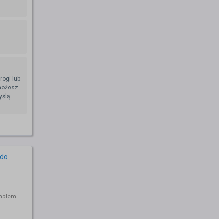
rogi lub
 możesz
yślą
 do
chałem