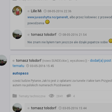
Lille Mi
08-05-2016 22:36
www.juvasshytta.no/generelt,
albo przez lodowiec z przewod
powodzenia
tomasz tolsdorf
08-05-2016 21:54
Nie znam.nie byłem tam jeszcze ale dzięki.popatrze sobie
tomasz tolsdorf
-
dodał(a) post
(nowo SUNDEckie:), wyszkowo:))
tematu
03-05-2016 15:45
autopass
cześć ludzie.Pytanie.Jak to jest z oplatami za tunele i takie tam.Przyje
autem na polskich numerach.Pozdrawiam
Tematy techniczne
2841
4
tomasz tolsdorf
03-05-2016 15:44