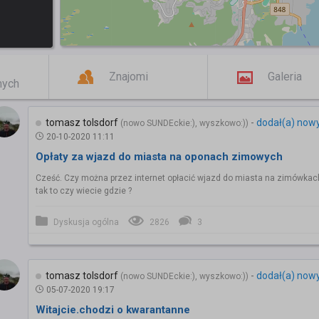
Znajomi
Galeria
mych
tomasz tolsdorf
-
dodał(a) now
(nowo SUNDEckie:), wyszkowo:))
20-10-2020 11:11
Opłaty za wjazd do miasta na oponach zimowych
Cześć. Czy można przez internet opłacić wjazd do miasta na zimówkach
tak to czy wiecie gdzie ?
Dyskusja ogólna
2826
3
tomasz tolsdorf
-
dodał(a) now
(nowo SUNDEckie:), wyszkowo:))
05-07-2020 19:17
Witajcie.chodzi o kwarantanne