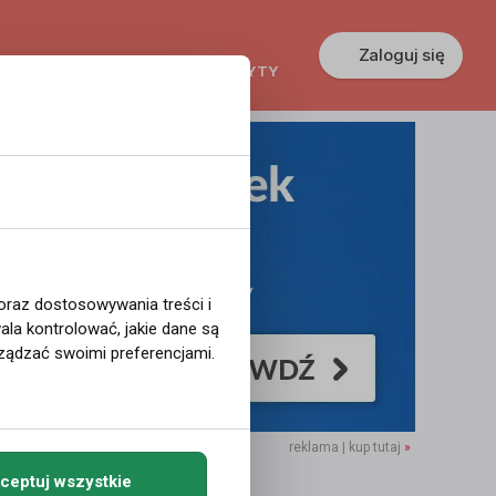
Zaloguj się
KREDYTY
GŁOSZENIA
PRACA
 oraz dostosowywania treści i
la kontrolować, jakie dane są
ządzać swoimi preferencjami.
reklama | kup tutaj
»
ceptuj wszystkie