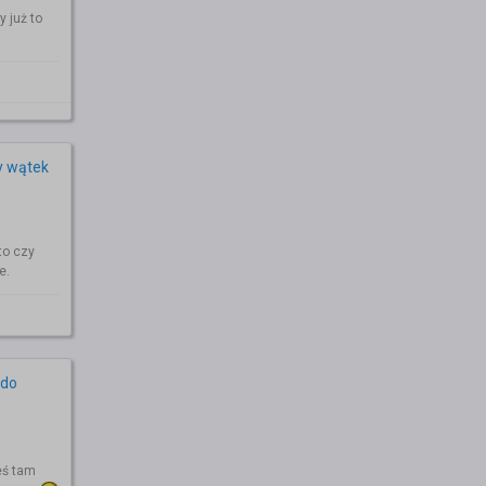
 już to
y wątek
to czy
e.
 do
eś tam