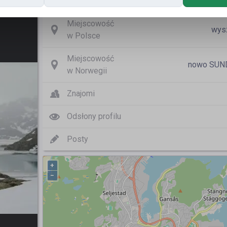
Nazwa użytkownika
Miejscowość
wys
w Polsce
Miejscowość
nowo SUND
w Norwegii
Znajomi
Odsłony profilu
Posty
+
−