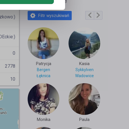
tolo7
Polecane profile
Filtr wyszukiwań
zkowo:)
Eckie:)
0
Patrycja
Kasia
2778
Bergen
Sykkylven
Łęknica
Wadowice
10
Monika
Paula