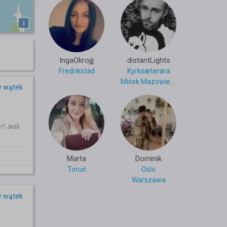
i
IngaOkrojjj
distantLights
Fredrikstad
Kyrksæterøra
Mińsk Mazowiecki
y wątek
? Jeśli
Marta
Dominik
Toruń
Oslo
Warszawa
y wątek