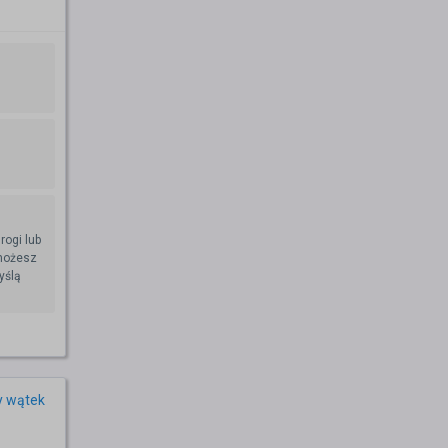
rogi lub
 możesz
yślą
y wątek