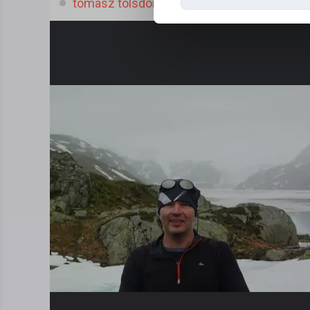
tomasz tolsdorf, (51 l.)