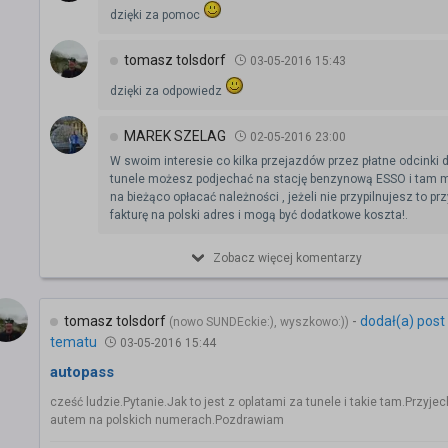
dzięki za pomoc
tomasz tolsdorf
03-05-2016 15:43
dzięki za odpowiedz
MAREK SZELAG
02-05-2016 23:00
W swoim interesie co kilka przejazdów przez płatne odcinki d
tunele możesz podjechać na stację benzynową ESSO i tam
na bieżąco opłacać należności , jeżeli nie przypilnujesz to prz
fakturę na polski adres i mogą być dodatkowe koszta!.
Zobacz więcej komentarzy
tomasz tolsdorf
-
dodał(a) post
(nowo SUNDEckie:), wyszkowo:))
tematu
03-05-2016 15:44
autopass
cześć ludzie.Pytanie.Jak to jest z oplatami za tunele i takie tam.Przyje
autem na polskich numerach.Pozdrawiam