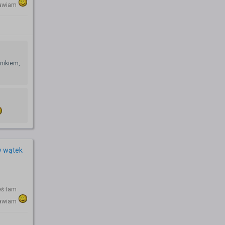
drawiam
nikiem,
y wątek
eś tam
drawiam