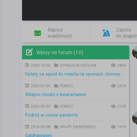
Napisz
Zaproś
wiadomość
do znajo
Wpisy na forum (10)
2020-10-20
DYSKUSJA OGÓLNA
2826
Opłaty za wjazd do miasta na oponach zimowych
2020-07-05
POMOC
2334
Witajcie.chodzi o kwarantanne
2020-03-30
POMOC
2109
Podróż w czasie pandemii
2016-05-08
GRUPY ZAINTERESOWAŃ
1976
Galdhøpiggen