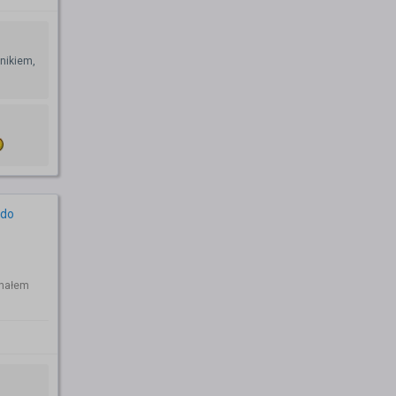
nikiem,
 do
chałem