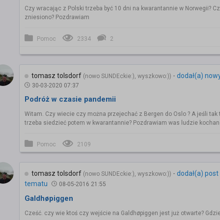
Czy wracając z Polski trzeba być 10 dni na kwarantannie w Norwegii? Czy
zniesiono? Pozdrawiam
Pomoc
2334
2
tomasz tolsdorf
-
dodał(a) now
(nowo SUNDEckie:), wyszkowo:))
30-03-2020 07:37
Podróż w czasie pandemii
Witam. Czy wiecie czy można przejechać z Bergen do Oslo ? A jeśli tak 
trzeba siedzieć potem w kwarantannie? Pozdrawiam was ludzie kochan
Pomoc
2109
tomasz tolsdorf
-
dodał(a) post
(nowo SUNDEckie:), wyszkowo:))
tematu
08-05-2016 21:55
Galdhøpiggen
Cześć. czy wie ktoś czy wejście na Galdhøpiggen jest już otwarte? Gdzi