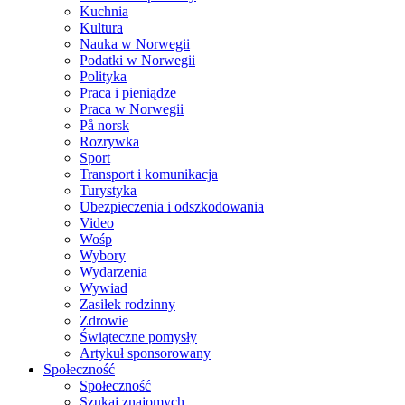
Kuchnia
Kultura
Nauka w Norwegii
Podatki w Norwegii
Polityka
Praca i pieniądze
Praca w Norwegii
På norsk
Rozrywka
Sport
Transport i komunikacja
Turystyka
Ubezpieczenia i odszkodowania
Video
Wośp
Wybory
Wydarzenia
Wywiad
Zasiłek rodzinny
Zdrowie
Świąteczne pomysły
Artykuł sponsorowany
Społeczność
Społeczność
Szukaj znajomych