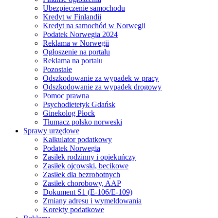
Ubezpieczenie samochodu
Kredyt w Finlandii
Kredyt na samochód w Norwegii
Podatek Norwegia 2024
Reklama w Norwegii
Ogłoszenie na portalu
Reklama na portalu
Pozostałe
Odszkodowanie za wypadek w pracy
Odszkodowanie za wypadek drogowy
Pomoc prawna
Psychodietetyk Gdańsk
Ginekolog Płock
Tłumacz polsko norweski
Sprawy urzędowe
Kalkulator podatkowy
Podatek Norwegia
Zasiłek rodzinny i opiekuńczy
Zasiłek ojcowski, becikowe
Zasiłek dla bezrobotnych
Zasiłek chorobowy, AAP
Dokument S1 (E-106/E-109)
Zmiany adresu i wymeldowania
Korekty podatkowe