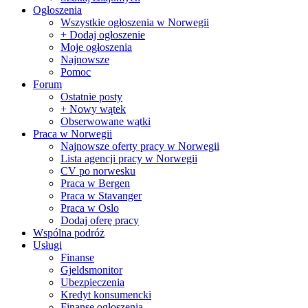
Ogłoszenia
Wszystkie ogłoszenia w Norwegii
+ Dodaj ogłoszenie
Moje ogłoszenia
Najnowsze
Pomoc
Forum
Ostatnie posty
+ Nowy wątek
Obserwowane wątki
Praca w Norwegii
Najnowsze oferty pracy w Norwegii
Lista agencji pracy w Norwegii
CV po norwesku
Praca w Bergen
Praca w Stavanger
Praca w Oslo
Dodaj oferę pracy
Wspólna podróż
Usługi
Finanse
Gjeldsmonitor
Ubezpieczenia
Kredyt konsumencki
Finanse ogłoszenia