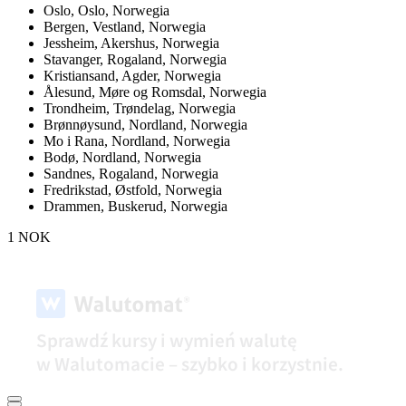
Oslo,
Oslo, Norwegia
Bergen,
Vestland, Norwegia
Jessheim,
Akershus, Norwegia
Stavanger,
Rogaland, Norwegia
Kristiansand,
Agder, Norwegia
Ålesund,
Møre og Romsdal, Norwegia
Trondheim,
Trøndelag, Norwegia
Brønnøysund,
Nordland, Norwegia
Mo i Rana,
Nordland, Norwegia
Bodø,
Nordland, Norwegia
Sandnes,
Rogaland, Norwegia
Fredrikstad,
Østfold, Norwegia
Drammen,
Buskerud, Norwegia
1 NOK