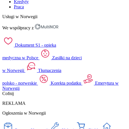
Kredyty
Praca
Usługi w Norwegii
We współpracy z
Dokument S1 - opieka
medyczna w Polsce
Zasiłki na dzieci
w Norwegii
Tłumaczenia
polsko - norweskie
Korekta podatku
Emerytura w
Norwegii
Cofnij
REKLAMA
Ogłoszenia w Norwegii