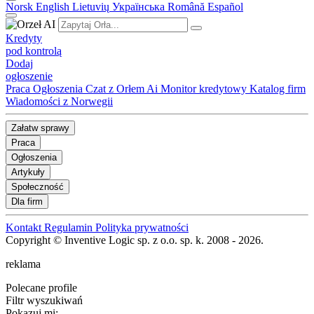
Norsk
English
Lietuvių
Українська
Română
Español
Kredyty
pod kontrolą
Dodaj
ogłoszenie
Praca
Ogłoszenia
Czat z Orłem Ai
Monitor kredytowy
Katalog firm
Wiadomości z Norwegii
Załatw sprawy
Praca
Ogłoszenia
Artykuły
Społeczność
Dla firm
Kontakt
Regulamin
Polityka prywatności
Copyright © Inventive Logic sp. z o.o. sp. k. 2008 - 2026.
reklama
Polecane profile
Filtr wyszukiwań
Pokazuj mi: