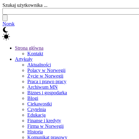
Szukaj użytkownika ...
Norsk
Strona główna
Kontakt
Artykuły
Aktualności
Polacy w Norwegii
Życie w Norwegii
Praca i prawo pracy
Archiwum MN
Biznes i gospodarka
Blogi
Ciekawostki
Czytelnia
Edukacja
Finanse i kredyty
Firma w Norwegii
Historia
Komunikat prasowy