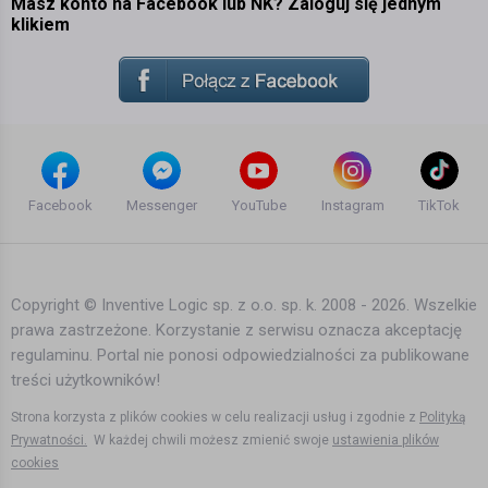
Masz konto na Facebook lub NK? Zaloguj się jednym
klikiem
Facebook
Messenger
YouTube
Instagram
TikTok
Copyright © Inventive Logic sp. z o.o. sp. k. 2008 - 2026. Wszelkie
prawa zastrzeżone. Korzystanie z serwisu oznacza akceptację
regulaminu. Portal nie ponosi odpowiedzialności za publikowane
treści użytkowników!
Strona korzysta z plików cookies w celu realizacji usług i zgodnie z
Polityką
Prywatności.
W każdej chwili możesz zmienić swoje
ustawienia plików
cookies