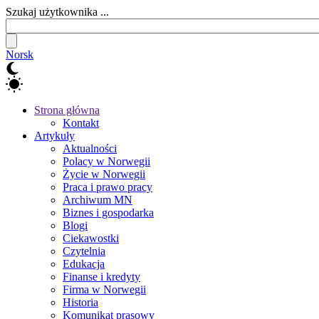
Szukaj użytkownika ...
Norsk
Strona główna
Kontakt
Artykuły
Aktualności
Polacy w Norwegii
Życie w Norwegii
Praca i prawo pracy
Archiwum MN
Biznes i gospodarka
Blogi
Ciekawostki
Czytelnia
Edukacja
Finanse i kredyty
Firma w Norwegii
Historia
Komunikat prasowy