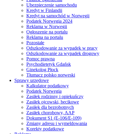
Ubezpieczenie samochodu
Kredyt w Finlandii
Kredyt na samochód w Norwegii
Podatek Norwegia 2024
Reklama w Norwegii
Ogłoszenie na portalu
Reklama na portalu
Pozostałe
Odszkodowanie za wypadek w pracy
Odszkodowanie za wypadek drogowy
Pomoc prawna
Psychodietetyk Gdańsk
Ginekolog Płock
Tłumacz polsko norweski
Sprawy urzędowe
Kalkulator podatkowy
Podatek Norwegia
Zasiłek rodzinny i opiekuńczy
Zasiłek ojcowski, becikowe
Zasiłek dla bezrobotnych
Zasiłek chorobowy, AAP
Dokument S1 (E-106/E-109)
Zmiany adresu i wymeldowania
Korekty podatkowe