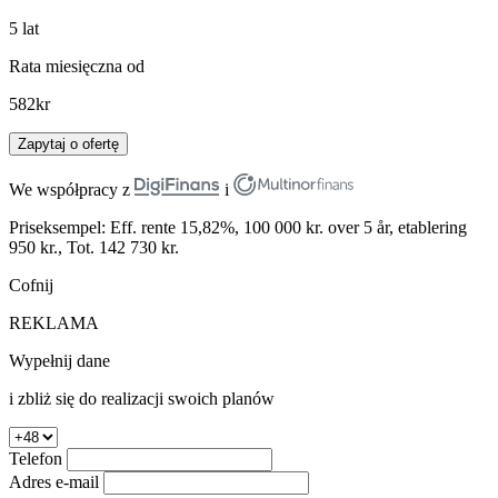
5
lat
Rata miesięczna od
582
kr
Zapytaj o ofertę
We współpracy z
i
Priseksempel: Eff. rente 15,82%, 100 000 kr. over 5 år, etablering
950 kr., Tot. 142 730 kr.
Cofnij
REKLAMA
Wypełnij dane
i zbliż się do realizacji swoich planów
Telefon
Adres e-mail