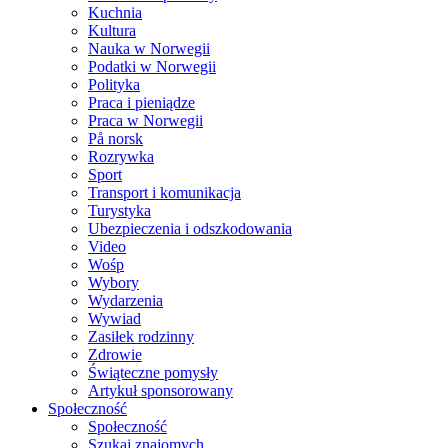
Kuchnia
Kultura
Nauka w Norwegii
Podatki w Norwegii
Polityka
Praca i pieniądze
Praca w Norwegii
På norsk
Rozrywka
Sport
Transport i komunikacja
Turystyka
Ubezpieczenia i odszkodowania
Video
Wośp
Wybory
Wydarzenia
Wywiad
Zasiłek rodzinny
Zdrowie
Świąteczne pomysły
Artykuł sponsorowany
Społeczność
Społeczność
Szukaj znajomych