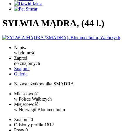
SYLWIA MĄDRA, (44 l.)
Napisz
wiadomość
Zaproś
do znajomych
Znajomi
Galeria
Nazwa użytkownika
SMADRA
Miejscowość
w Polsce
Wałbrzych
Miejscowość
w Norwegii
Blommenholm
Znajomi
0
Odsłony profilu
1612
Posty
0