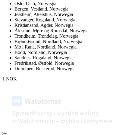
Oslo,
Oslo, Norwegia
Bergen,
Vestland, Norwegia
Jessheim,
Akershus, Norwegia
Stavanger,
Rogaland, Norwegia
Kristiansand,
Agder, Norwegia
Ålesund,
Møre og Romsdal, Norwegia
Trondheim,
Trøndelag, Norwegia
Brønnøysund,
Nordland, Norwegia
Mo i Rana,
Nordland, Norwegia
Bodø,
Nordland, Norwegia
Sandnes,
Rogaland, Norwegia
Fredrikstad,
Østfold, Norwegia
Drammen,
Buskerud, Norwegia
1 NOK