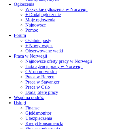
Ogłoszenia
Wszystkie ogłoszenia w Norwegii
+ Dodaj ogłoszenie
Moje ogłoszenia
Najnowsze
Pomoc
Forum
Ostatnie posty
+ Nowy wątek
Obserwowane wątki
Praca w Norwegii
Najnowsze oferty pracy w Norwegii
Lista agencji pracy w Norwegii
CV po norwesku
Praca w Bergen
Praca w Stavanger
Praca w Oslo
Dodaj oferę pracy
Wspólna podróż
Usługi
Finanse
Gjeldsmonitor
Ubezpieczenia
Kredyt konsumencki
Finanse ogłoszenia