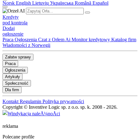
Norsk
English
Lietuvių
Українська
Română
Español
Kredyty
pod kontrolą
Dodaj
ogłoszenie
Praca
Ogłoszenia
Czat z Orłem Ai
Monitor kredytowy
Katalog firm
Wiadomości z Norwegii
Załatw sprawy
Praca
Ogłoszenia
Artykuły
Społeczność
Dla firm
Kontakt
Regulamin
Polityka prywatności
Copyright © Inventive Logic sp. z o.o. sp. k. 2008 - 2026.
reklama
Polecane profile