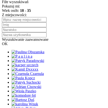
Filtr wyszukiwań
Pokazuj mi:
Wiek osób:
18
-
35
Z miejscowości:
Wyszukiwanie zaawansowane
OK