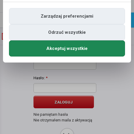
Napisz
Profil
wiadomość
Zarządzaj preferencjami
Znajomi
Galeria
Odrzuć wszystkie
Galeria zdjęć użytkownika
Sułtan
Akceptuj wszystkie
Użytkownik:
*
Hasło:
*
ZALOGUJ
Nie pamiętam hasła
Nie otrzymałem maila z aktywacją