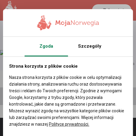
Zaloguj się
LANCASTER
1 NOK
35.7 °C
0.3892 PLN
Zgoda
Szczegóły
reklama
Strona korzysta z plików cookie
Nasza strona korzysta z plików cookie w celu optymalizacji
Polecane profile
Filtr wyszukiwań
działania strony, analizowania ruchu oraz dostosowywania
treści i reklam do Twoich preferencji. Zgodnie z wymogami
Google, korzystamy z trybu zgody, który pozwala
kontrolować, jakie dane są gromadzone i przetwarzane.
Możesz wyrazić zgodę na wszystkie kategorie plików cookie
ssss s, (40 l.)
lub zarządzać swoimi preferencjami. Więcej informacji
znajdziesz w naszej
Polityce prywatności.