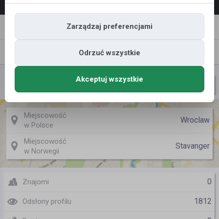
Napisz
Zaproś
Zarządzaj preferencjami
wiadomość
do znajomych
Znajomi
Galeria
Odrzuć wszystkie
Akceptuj wszystkie
ssssssssss
Nazwa użytkownika
Miejscowość
Wroclaw
w Polsce
Miejscowość
Stavanger
w Norwegii
0
Znajomi
1812
Odsłony profilu