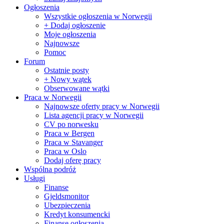
Ogłoszenia
Wszystkie ogłoszenia w Norwegii
+ Dodaj ogłoszenie
Moje ogłoszenia
Najnowsze
Pomoc
Forum
Ostatnie posty
+ Nowy wątek
Obserwowane wątki
Praca w Norwegii
Najnowsze oferty pracy w Norwegii
Lista agencji pracy w Norwegii
CV po norwesku
Praca w Bergen
Praca w Stavanger
Praca w Oslo
Dodaj oferę pracy
Wspólna podróż
Usługi
Finanse
Gjeldsmonitor
Ubezpieczenia
Kredyt konsumencki
Finanse ogłoszenia