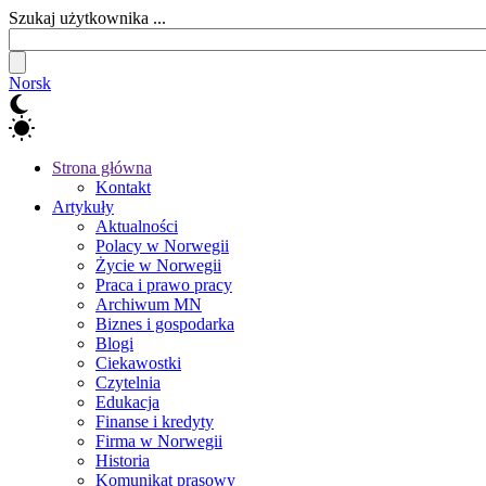
Szukaj użytkownika ...
Norsk
Strona główna
Kontakt
Artykuły
Aktualności
Polacy w Norwegii
Życie w Norwegii
Praca i prawo pracy
Archiwum MN
Biznes i gospodarka
Blogi
Ciekawostki
Czytelnia
Edukacja
Finanse i kredyty
Firma w Norwegii
Historia
Komunikat prasowy