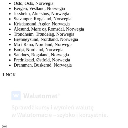
Oslo,
Oslo, Norwegia
Bergen,
Vestland, Norwegia
Jessheim,
Akershus, Norwegia
Stavanger,
Rogaland, Norwegia
Kristiansand,
Agder, Norwegia
Ålesund,
Møre og Romsdal, Norwegia
Trondheim,
Trøndelag, Norwegia
Brønnøysund,
Nordland, Norwegia
Mo i Rana,
Nordland, Norwegia
Bodø,
Nordland, Norwegia
Sandnes,
Rogaland, Norwegia
Fredrikstad,
Østfold, Norwegia
Drammen,
Buskerud, Norwegia
1 NOK