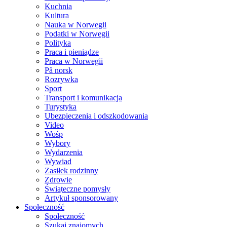
Kuchnia
Kultura
Nauka w Norwegii
Podatki w Norwegii
Polityka
Praca i pieniądze
Praca w Norwegii
På norsk
Rozrywka
Sport
Transport i komunikacja
Turystyka
Ubezpieczenia i odszkodowania
Video
Wośp
Wybory
Wydarzenia
Wywiad
Zasiłek rodzinny
Zdrowie
Świąteczne pomysły
Artykuł sponsorowany
Społeczność
Społeczność
Szukaj znajomych