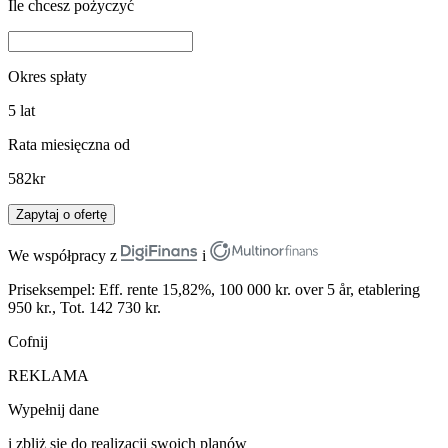
Ile chcesz pożyczyć
Okres spłaty
5
lat
Rata miesięczna od
582
kr
Zapytaj o ofertę
We współpracy z
i
Priseksempel: Eff. rente 15,82%, 100 000 kr. over 5 år, etablering
950 kr., Tot. 142 730 kr.
Cofnij
REKLAMA
Wypełnij dane
i zbliż się do realizacji swoich planów