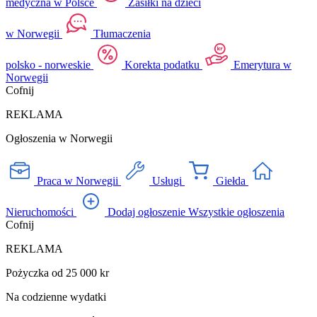
medyczna w Polsce
Zasiłki na dzieci
w Norwegii
Tłumaczenia
polsko - norweskie
Korekta podatku
Emerytura w
Norwegii
Cofnij
REKLAMA
Ogłoszenia w Norwegii
Praca w Norwegii
Usługi
Giełda
Nieruchomości
Dodaj ogłoszenie
Wszystkie ogłoszenia
Cofnij
REKLAMA
Pożyczka od 25 000 kr
Na codzienne wydatki