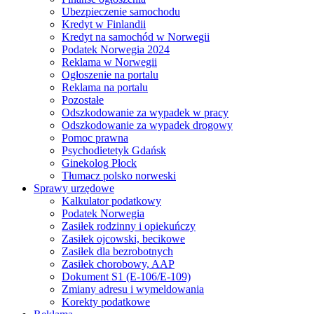
Ubezpieczenie samochodu
Kredyt w Finlandii
Kredyt na samochód w Norwegii
Podatek Norwegia 2024
Reklama w Norwegii
Ogłoszenie na portalu
Reklama na portalu
Pozostałe
Odszkodowanie za wypadek w pracy
Odszkodowanie za wypadek drogowy
Pomoc prawna
Psychodietetyk Gdańsk
Ginekolog Płock
Tłumacz polsko norweski
Sprawy urzędowe
Kalkulator podatkowy
Podatek Norwegia
Zasiłek rodzinny i opiekuńczy
Zasiłek ojcowski, becikowe
Zasiłek dla bezrobotnych
Zasiłek chorobowy, AAP
Dokument S1 (E-106/E-109)
Zmiany adresu i wymeldowania
Korekty podatkowe