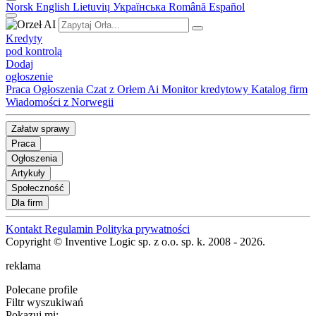
Norsk
English
Lietuvių
Українська
Română
Español
Kredyty
pod kontrolą
Dodaj
ogłoszenie
Praca
Ogłoszenia
Czat z Orłem Ai
Monitor kredytowy
Katalog firm
Wiadomości z Norwegii
Załatw sprawy
Praca
Ogłoszenia
Artykuły
Społeczność
Dla firm
Kontakt
Regulamin
Polityka prywatności
Copyright © Inventive Logic sp. z o.o. sp. k. 2008 - 2026.
reklama
Polecane profile
Filtr wyszukiwań
Pokazuj mi: