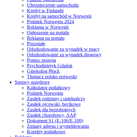
Ubezpieczenie samochodu
Kredyt w Finlandii
Kredyt na samochód w Norwegii
Podatek Norwegia 2024
Reklama w Norwegii
Ogłoszenie na portalu
Reklama na portalu
Pozostałe
Odszkodowanie za wypadek w pracy
Odszkodowanie za wypadek drogowy
Pomoc prawna
Psychodietetyk Gdańsk
Ginekolog Płock
Tłumacz polsko norweski
Sprawy urzędowe
Kalkulator podatkowy
Podatek Norwegia
Zasiłek rodzinny i opiekuńczy
Zasiłek ojcowski, becikowe
Zasiłek dla bezrobotnych
Zasiłek chorobowy, AAP
Dokument S1 (E-106/E-109)
Zmiany adresu i wymeldowania
Korekty podatkowe