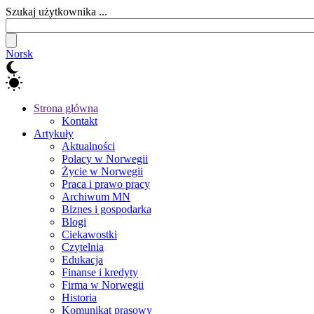
Szukaj użytkownika ...
Norsk
Strona główna
Kontakt
Artykuły
Aktualności
Polacy w Norwegii
Życie w Norwegii
Praca i prawo pracy
Archiwum MN
Biznes i gospodarka
Blogi
Ciekawostki
Czytelnia
Edukacja
Finanse i kredyty
Firma w Norwegii
Historia
Komunikat prasowy