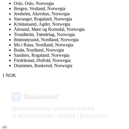
Oslo,
Oslo, Norwegia
Bergen,
Vestland, Norwegia
Jessheim,
Akershus, Norwegia
Stavanger,
Rogaland, Norwegia
Kristiansand,
Agder, Norwegia
Ålesund,
Møre og Romsdal, Norwegia
Trondheim,
Trøndelag, Norwegia
Brønnøysund,
Nordland, Norwegia
Mo i Rana,
Nordland, Norwegia
Bodø,
Nordland, Norwegia
Sandnes,
Rogaland, Norwegia
Fredrikstad,
Østfold, Norwegia
Drammen,
Buskerud, Norwegia
1 NOK