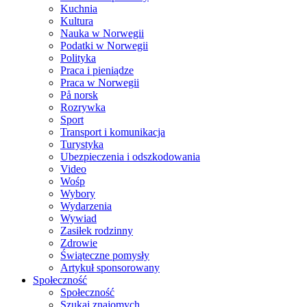
Kuchnia
Kultura
Nauka w Norwegii
Podatki w Norwegii
Polityka
Praca i pieniądze
Praca w Norwegii
På norsk
Rozrywka
Sport
Transport i komunikacja
Turystyka
Ubezpieczenia i odszkodowania
Video
Wośp
Wybory
Wydarzenia
Wywiad
Zasiłek rodzinny
Zdrowie
Świąteczne pomysły
Artykuł sponsorowany
Społeczność
Społeczność
Szukaj znajomych