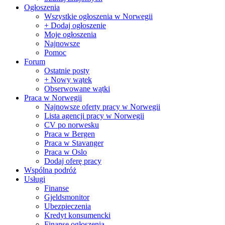
Ogłoszenia
Wszystkie ogłoszenia w Norwegii
+ Dodaj ogłoszenie
Moje ogłoszenia
Najnowsze
Pomoc
Forum
Ostatnie posty
+ Nowy wątek
Obserwowane wątki
Praca w Norwegii
Najnowsze oferty pracy w Norwegii
Lista agencji pracy w Norwegii
CV po norwesku
Praca w Bergen
Praca w Stavanger
Praca w Oslo
Dodaj oferę pracy
Wspólna podróż
Usługi
Finanse
Gjeldsmonitor
Ubezpieczenia
Kredyt konsumencki
Finanse ogłoszenia