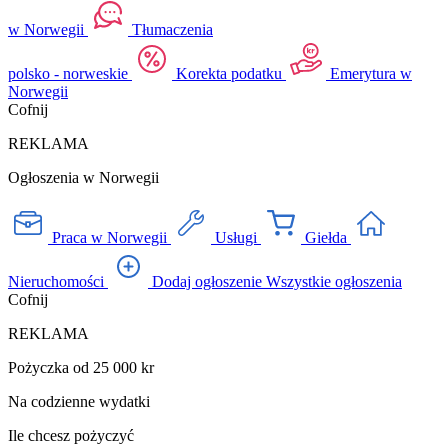
w Norwegii
Tłumaczenia
polsko - norweskie
Korekta podatku
Emerytura w
Norwegii
Cofnij
REKLAMA
Ogłoszenia w Norwegii
Praca w Norwegii
Usługi
Giełda
Nieruchomości
Dodaj ogłoszenie
Wszystkie ogłoszenia
Cofnij
REKLAMA
Pożyczka od 25 000 kr
Na codzienne wydatki
Ile chcesz pożyczyć