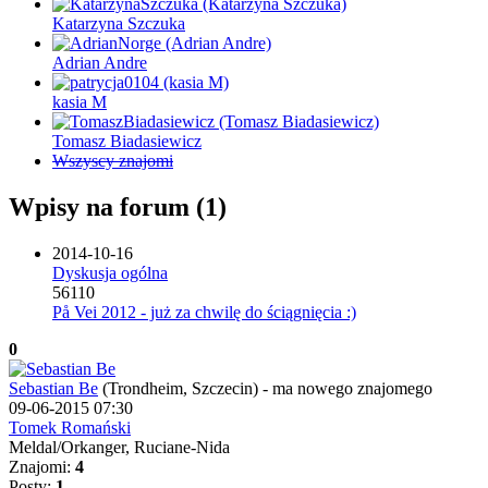
Katarzyna Szczuka
Adrian Andre
kasia M
Tomasz Biadasiewicz
Wszyscy znajomi
Wpisy na forum (1)
2014-10-16
Dyskusja ogólna
56110
På Vei 2012 - już za chwilę do ściągnięcia :)
0
Sebastian Be
(Trondheim, Szczecin)
-
ma nowego znajomego
09-06-2015 07:30
Tomek Romański
Meldal/Orkanger, Ruciane-Nida
Znajomi:
4
Posty:
1