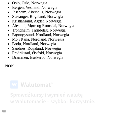
Oslo,
Oslo, Norwegia
Bergen,
Vestland, Norwegia
Jessheim,
Akershus, Norwegia
Stavanger,
Rogaland, Norwegia
Kristiansand,
Agder, Norwegia
Ålesund,
Møre og Romsdal, Norwegia
Trondheim,
Trøndelag, Norwegia
Brønnøysund,
Nordland, Norwegia
Mo i Rana,
Nordland, Norwegia
Bodø,
Nordland, Norwegia
Sandnes,
Rogaland, Norwegia
Fredrikstad,
Østfold, Norwegia
Drammen,
Buskerud, Norwegia
1 NOK