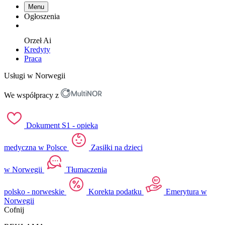
Menu
Ogłoszenia
Orzeł
Ai
Kredyty
Praca
Usługi w Norwegii
We współpracy z
Dokument S1 - opieka
medyczna w Polsce
Zasiłki na dzieci
w Norwegii
Tłumaczenia
polsko - norweskie
Korekta podatku
Emerytura w
Norwegii
Cofnij