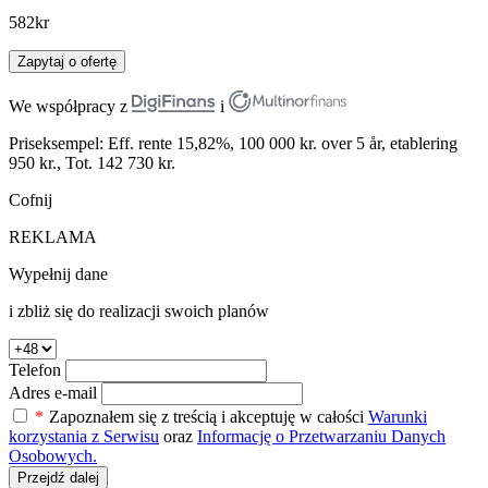
582
kr
Zapytaj o ofertę
We współpracy z
i
Priseksempel: Eff. rente 15,82%, 100 000 kr. over 5 år, etablering
950 kr., Tot. 142 730 kr.
Cofnij
REKLAMA
Wypełnij dane
i zbliż się do realizacji swoich planów
Telefon
Adres e-mail
*
Zapoznałem się z treścią i akceptuję w całości
Warunki
korzystania z Serwisu
oraz
Informację o Przetwarzaniu Danych
Osobowych.
Przejdź dalej