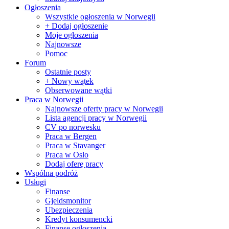
Ogłoszenia
Wszystkie ogłoszenia w Norwegii
+ Dodaj ogłoszenie
Moje ogłoszenia
Najnowsze
Pomoc
Forum
Ostatnie posty
+ Nowy wątek
Obserwowane wątki
Praca w Norwegii
Najnowsze oferty pracy w Norwegii
Lista agencji pracy w Norwegii
CV po norwesku
Praca w Bergen
Praca w Stavanger
Praca w Oslo
Dodaj oferę pracy
Wspólna podróż
Usługi
Finanse
Gjeldsmonitor
Ubezpieczenia
Kredyt konsumencki
Finanse ogłoszenia