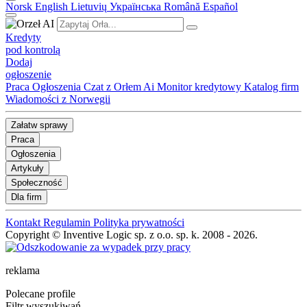
Norsk
English
Lietuvių
Українська
Română
Español
Kredyty
pod kontrolą
Dodaj
ogłoszenie
Praca
Ogłoszenia
Czat z Orłem Ai
Monitor kredytowy
Katalog firm
Wiadomości z Norwegii
Załatw sprawy
Praca
Ogłoszenia
Artykuły
Społeczność
Dla firm
Kontakt
Regulamin
Polityka prywatności
Copyright © Inventive Logic sp. z o.o. sp. k. 2008 - 2026.
reklama
Polecane profile
Filtr wyszukiwań