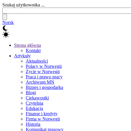
Szukaj użytkownika ...
Norsk
Strona główna
Kontakt
Artykuły
Aktualności
Polacy w Norwegii
Życie w Norwegii
Praca i prawo pracy
Archiwum MN
Biznes i gospodarka
Blogi
Ciekawostki
Czytelnia
Edukacja
Finanse i kredyty
Firma w Norwegii
Historia
Komunikat prasowy