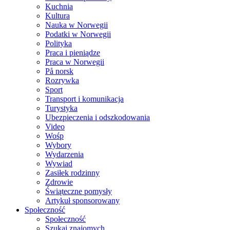
Kuchnia
Kultura
Nauka w Norwegii
Podatki w Norwegii
Polityka
Praca i pieniądze
Praca w Norwegii
På norsk
Rozrywka
Sport
Transport i komunikacja
Turystyka
Ubezpieczenia i odszkodowania
Video
Wośp
Wybory
Wydarzenia
Wywiad
Zasiłek rodzinny
Zdrowie
Świąteczne pomysły
Artykuł sponsorowany
Społeczność
Społeczność
Szukaj znajomych