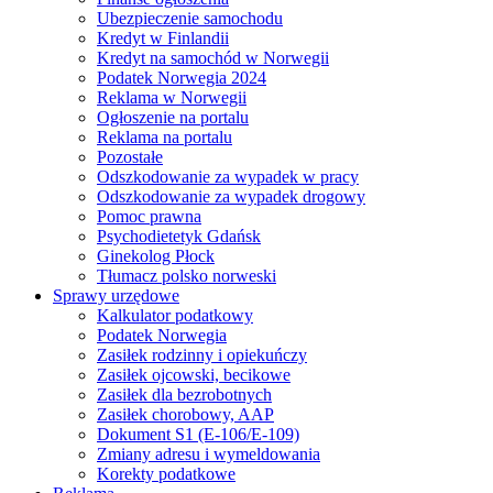
Ubezpieczenie samochodu
Kredyt w Finlandii
Kredyt na samochód w Norwegii
Podatek Norwegia 2024
Reklama w Norwegii
Ogłoszenie na portalu
Reklama na portalu
Pozostałe
Odszkodowanie za wypadek w pracy
Odszkodowanie za wypadek drogowy
Pomoc prawna
Psychodietetyk Gdańsk
Ginekolog Płock
Tłumacz polsko norweski
Sprawy urzędowe
Kalkulator podatkowy
Podatek Norwegia
Zasiłek rodzinny i opiekuńczy
Zasiłek ojcowski, becikowe
Zasiłek dla bezrobotnych
Zasiłek chorobowy, AAP
Dokument S1 (E-106/E-109)
Zmiany adresu i wymeldowania
Korekty podatkowe