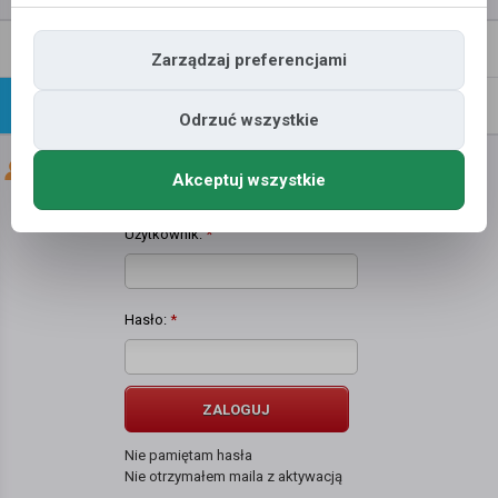
Napisz
Profil
Zarządzaj preferencjami
wiadomość
Znajomi
Galeria
Odrzuć wszystkie
Znajomi użytkownika
roman mejer
Akceptuj wszystkie
Użytkownik:
*
Hasło:
*
ZALOGUJ
Nie pamiętam hasła
Nie otrzymałem maila z aktywacją