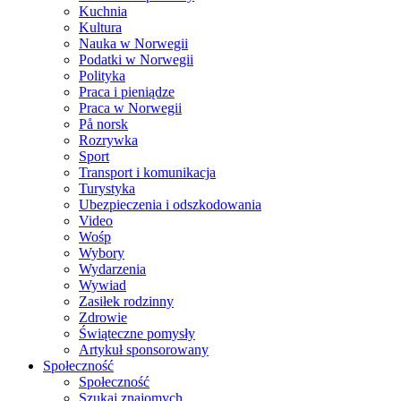
Kuchnia
Kultura
Nauka w Norwegii
Podatki w Norwegii
Polityka
Praca i pieniądze
Praca w Norwegii
På norsk
Rozrywka
Sport
Transport i komunikacja
Turystyka
Ubezpieczenia i odszkodowania
Video
Wośp
Wybory
Wydarzenia
Wywiad
Zasiłek rodzinny
Zdrowie
Świąteczne pomysły
Artykuł sponsorowany
Społeczność
Społeczność
Szukaj znajomych