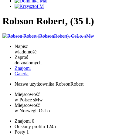
Robson Robert, (35 l.)
Napisz
wiadomość
Zaproś
do znajomych
Znajomi
Galeria
Nazwa użytkownika
RobsonRobert
Miejscowość
w Polsce
sMw
Miejscowość
w Norwegii
OsLo
Znajomi
0
Odsłony profilu
1245
Posty
1