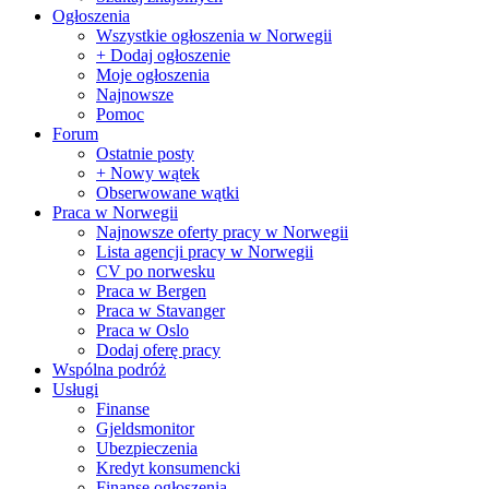
Ogłoszenia
Wszystkie ogłoszenia w Norwegii
+ Dodaj ogłoszenie
Moje ogłoszenia
Najnowsze
Pomoc
Forum
Ostatnie posty
+ Nowy wątek
Obserwowane wątki
Praca w Norwegii
Najnowsze oferty pracy w Norwegii
Lista agencji pracy w Norwegii
CV po norwesku
Praca w Bergen
Praca w Stavanger
Praca w Oslo
Dodaj oferę pracy
Wspólna podróż
Usługi
Finanse
Gjeldsmonitor
Ubezpieczenia
Kredyt konsumencki
Finanse ogłoszenia