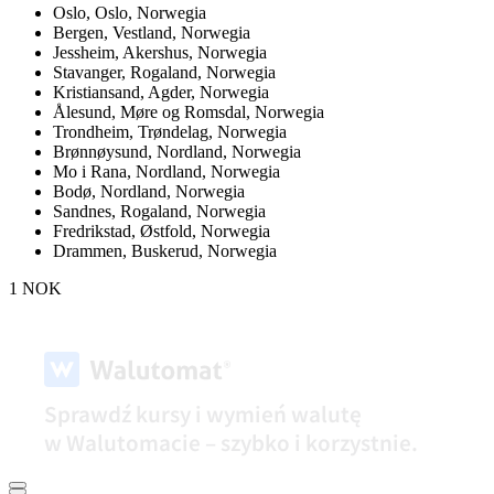
Oslo,
Oslo, Norwegia
Bergen,
Vestland, Norwegia
Jessheim,
Akershus, Norwegia
Stavanger,
Rogaland, Norwegia
Kristiansand,
Agder, Norwegia
Ålesund,
Møre og Romsdal, Norwegia
Trondheim,
Trøndelag, Norwegia
Brønnøysund,
Nordland, Norwegia
Mo i Rana,
Nordland, Norwegia
Bodø,
Nordland, Norwegia
Sandnes,
Rogaland, Norwegia
Fredrikstad,
Østfold, Norwegia
Drammen,
Buskerud, Norwegia
1 NOK