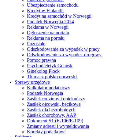
Ubezpieczenie samochodu
Kredyt w Finlandii
Kredyt na samochód w Norwegii
Podatek Norwegia 2024
Reklama w Norwegii
Ogłoszenie na portalu
Reklama na portalu
Pozostałe
Odszkodowanie za wypadek w pracy
Odszkodowanie za wypadek drogowy
Pomoc prawna
Psychodietetyk Gdańsk
Ginekolog Płock
Tłumacz polsko norweski
Sprawy urzędowe
Kalkulator podatkowy
Podatek Norwegia
Zasiłek rodzinny i opiekuńczy
Zasiłek ojcowski, becikowe
Zasiłek dla bezrobotnych
Zasiłek chorobowy, AAP
Dokument S1 (E-106/E-109)
Zmiany adresu i wymeldowania
Korekty podatkowe