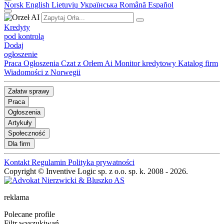
Norsk
English
Lietuvių
Українська
Română
Español
Kredyty
pod kontrolą
Dodaj
ogłoszenie
Praca
Ogłoszenia
Czat z Orłem Ai
Monitor kredytowy
Katalog firm
Wiadomości z Norwegii
Załatw sprawy
Praca
Ogłoszenia
Artykuły
Społeczność
Dla firm
Kontakt
Regulamin
Polityka prywatności
Copyright © Inventive Logic sp. z o.o. sp. k. 2008 - 2026.
reklama
Polecane profile
Filtr wyszukiwań