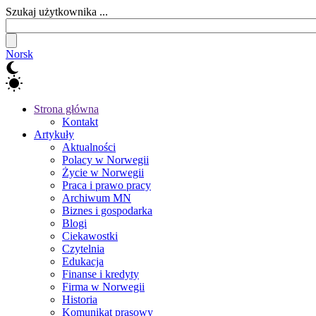
Szukaj użytkownika ...
Norsk
Strona główna
Kontakt
Artykuły
Aktualności
Polacy w Norwegii
Życie w Norwegii
Praca i prawo pracy
Archiwum MN
Biznes i gospodarka
Blogi
Ciekawostki
Czytelnia
Edukacja
Finanse i kredyty
Firma w Norwegii
Historia
Komunikat prasowy