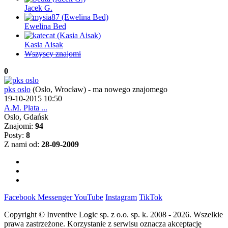
Jacek G.
Ewelina Bed
Kasia Aisak
Wszyscy znajomi
0
pks oslo
(Oslo, Wrocław)
-
ma nowego znajomego
19-10-2015 10:50
A.M. Plata ...
Oslo, Gdańsk
Znajomi:
94
Posty:
8
Z nami od:
28-09-2009
Facebook
Messenger
YouTube
Instagram
TikTok
Copyright © Inventive Logic sp. z o.o. sp. k. 2008 - 2026. Wszelkie
prawa zastrzeżone. Korzystanie z serwisu oznacza akceptację