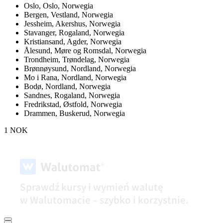
Oslo,
Oslo, Norwegia
Bergen,
Vestland, Norwegia
Jessheim,
Akershus, Norwegia
Stavanger,
Rogaland, Norwegia
Kristiansand,
Agder, Norwegia
Ålesund,
Møre og Romsdal, Norwegia
Trondheim,
Trøndelag, Norwegia
Brønnøysund,
Nordland, Norwegia
Mo i Rana,
Nordland, Norwegia
Bodø,
Nordland, Norwegia
Sandnes,
Rogaland, Norwegia
Fredrikstad,
Østfold, Norwegia
Drammen,
Buskerud, Norwegia
1 NOK