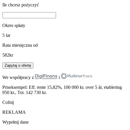
Ile chcesz pożyczyć
Okres spłaty
5
lat
Rata miesięczna od
582
kr
Zapytaj o ofertę
We współpracy z
i
Priseksempel: Eff. rente 15,82%, 100 000 kr. over 5 år, etablering
950 kr., Tot. 142 730 kr.
Cofnij
REKLAMA
Wypełnij dane