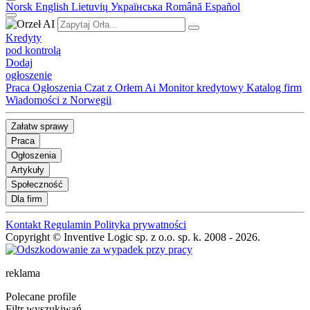
Norsk
English
Lietuvių
Українська
Română
Español
Kredyty
pod kontrolą
Dodaj
ogłoszenie
Praca
Ogłoszenia
Czat z Orłem Ai
Monitor kredytowy
Katalog firm
Wiadomości z Norwegii
Załatw sprawy
Praca
Ogłoszenia
Artykuły
Społeczność
Dla firm
Kontakt
Regulamin
Polityka prywatności
Copyright © Inventive Logic sp. z o.o. sp. k. 2008 - 2026.
reklama
Polecane profile
Filtr wyszukiwań