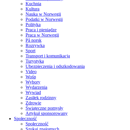
Kuchnia
Kultura
Nauka w Norwegii
Podatki w Norwegii
Polityka
Praca i pieniądze
Praca w Norwegii
På norsk
Rozrywka
Sport
Transport i komunikacja
Turystyka
Ubezpieczenia i odszkodowania
Video
Wośp
Wybory
Wydarzenia
Wywiad
Zasiłek rodzinny
Zdrowie
Świąteczne pomysły
Artykuł sponsorowany
Społeczność
Społeczność
Szukaj znajomych