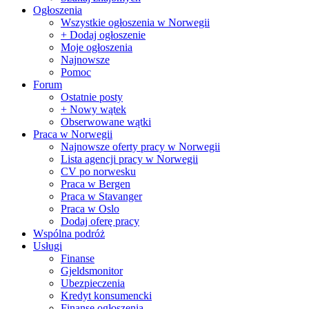
Ogłoszenia
Wszystkie ogłoszenia w Norwegii
+ Dodaj ogłoszenie
Moje ogłoszenia
Najnowsze
Pomoc
Forum
Ostatnie posty
+ Nowy wątek
Obserwowane wątki
Praca w Norwegii
Najnowsze oferty pracy w Norwegii
Lista agencji pracy w Norwegii
CV po norwesku
Praca w Bergen
Praca w Stavanger
Praca w Oslo
Dodaj oferę pracy
Wspólna podróż
Usługi
Finanse
Gjeldsmonitor
Ubezpieczenia
Kredyt konsumencki
Finanse ogłoszenia