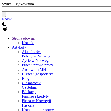
Szukaj użytkownika ...
Norsk
Strona główna
Kontakt
Artykuły
Aktualności
Polacy w Norwegii
Życie w Norwegii
Praca i prawo pracy
Archiwum MN
Biznes i gospodarka
Blogi
Ciekawostki
Czytelnia
Edukacja
Finanse i kredyty
Firma w Norwegii
Historia
Komunikat prasowy