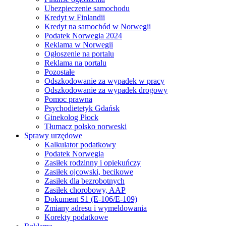
Ubezpieczenie samochodu
Kredyt w Finlandii
Kredyt na samochód w Norwegii
Podatek Norwegia 2024
Reklama w Norwegii
Ogłoszenie na portalu
Reklama na portalu
Pozostałe
Odszkodowanie za wypadek w pracy
Odszkodowanie za wypadek drogowy
Pomoc prawna
Psychodietetyk Gdańsk
Ginekolog Płock
Tłumacz polsko norweski
Sprawy urzędowe
Kalkulator podatkowy
Podatek Norwegia
Zasiłek rodzinny i opiekuńczy
Zasiłek ojcowski, becikowe
Zasiłek dla bezrobotnych
Zasiłek chorobowy, AAP
Dokument S1 (E-106/E-109)
Zmiany adresu i wymeldowania
Korekty podatkowe