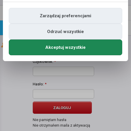
Napisz
Profil
Zarządzaj preferencjami
wiadomość
Znajomi
Galeria
Odrzuć wszystkie
Znajomi użytkownika
piotr mikut
Akceptuj wszystkie
Użytkownik:
*
Hasło:
*
ZALOGUJ
Nie pamiętam hasła
Nie otrzymałem maila z aktywacją