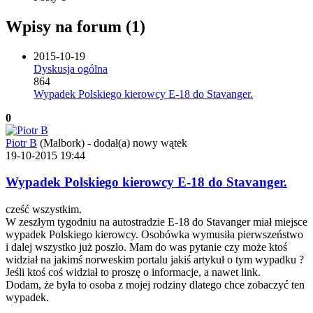
Wpisy na forum (1)
2015-10-19
Dyskusja ogólna
864
Wypadek Polskiego kierowcy E-18 do Stavanger.
0
Piotr B
(Malbork)
-
dodał(a) nowy wątek
19-10-2015 19:44
Wypadek Polskiego kierowcy E-18 do Stavanger.
cześć wszystkim.
W zeszłym tygodniu na autostradzie E-18 do Stavanger miał miejsce
wypadek Polskiego kierowcy. Osobówka wymusiła pierwszeństwo
i dalej wszystko już poszło. Mam do was pytanie czy może ktoś
widział na jakimś norweskim portalu jakiś artykuł o tym wypadku ?
Jeśli ktoś coś widział to proszę o informacje, a nawet link.
Dodam, że była to osoba z mojej rodziny dlatego chce zobaczyć ten
wypadek.