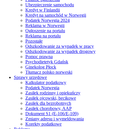
Ubezpieczenie samochodu
Kredyt w Finlandii
Kredyt na samochód w Norwegii
Podatek Norwegia 2024
Reklama w Norwegii
Ogłoszenie na portalu
Reklama na portalu
Pozostałe
Odszkodowanie za wypadek w pracy
Odszkodowanie za wypadek drogowy
Pomoc prawna
Psychodietetyk Gdańsk
Ginekolog Płock
Tłumacz polsko norweski
Sprawy urzędowe
Kalkulator podatkowy
Podatek Norwegia
Zasiłek rodzinny i opiekuńczy
Zasiłek ojcowski, becikowe
Zasiłek dla bezrobotnych
Zasiłek chorobowy, AAP
Dokument S1 (E-106/E-109)
Zmiany adresu i wymeldowania
Korekty podatkowe