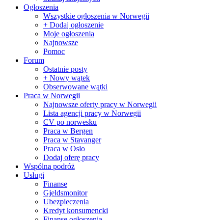
Ogłoszenia
Wszystkie ogłoszenia w Norwegii
+ Dodaj ogłoszenie
Moje ogłoszenia
Najnowsze
Pomoc
Forum
Ostatnie posty
+ Nowy wątek
Obserwowane wątki
Praca w Norwegii
Najnowsze oferty pracy w Norwegii
Lista agencji pracy w Norwegii
CV po norwesku
Praca w Bergen
Praca w Stavanger
Praca w Oslo
Dodaj oferę pracy
Wspólna podróż
Usługi
Finanse
Gjeldsmonitor
Ubezpieczenia
Kredyt konsumencki
Finanse ogłoszenia