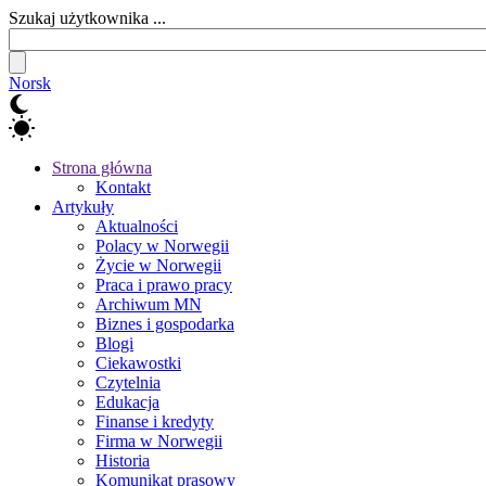
Szukaj użytkownika ...
Norsk
Strona główna
Kontakt
Artykuły
Aktualności
Polacy w Norwegii
Życie w Norwegii
Praca i prawo pracy
Archiwum MN
Biznes i gospodarka
Blogi
Ciekawostki
Czytelnia
Edukacja
Finanse i kredyty
Firma w Norwegii
Historia
Komunikat prasowy