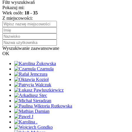
Filtr wyszukiwań
Pokazuj mi:
Wiek osób:
18
-
35
Z miejscowości:
Wyszukiwanie zaawansowane
OK