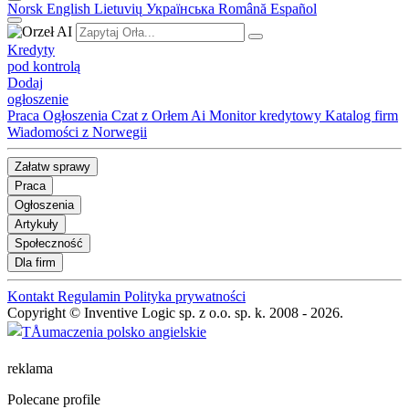
Norsk
English
Lietuvių
Українська
Română
Español
Kredyty
pod kontrolą
Dodaj
ogłoszenie
Praca
Ogłoszenia
Czat z Orłem Ai
Monitor kredytowy
Katalog firm
Wiadomości z Norwegii
Załatw sprawy
Praca
Ogłoszenia
Artykuły
Społeczność
Dla firm
Kontakt
Regulamin
Polityka prywatności
Copyright © Inventive Logic sp. z o.o. sp. k. 2008 - 2026.
reklama
Polecane profile