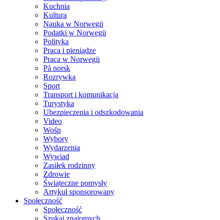
Kuchnia
Kultura
Nauka w Norwegii
Podatki w Norwegii
Polityka
Praca i pieniądze
Praca w Norwegii
På norsk
Rozrywka
Sport
Transport i komunikacja
Turystyka
Ubezpieczenia i odszkodowania
Video
Wośp
Wybory
Wydarzenia
Wywiad
Zasiłek rodzinny
Zdrowie
Świąteczne pomysły
Artykuł sponsorowany
Społeczność
Społeczność
Szukaj znajomych