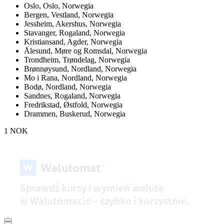
Oslo,
Oslo, Norwegia
Bergen,
Vestland, Norwegia
Jessheim,
Akershus, Norwegia
Stavanger,
Rogaland, Norwegia
Kristiansand,
Agder, Norwegia
Ålesund,
Møre og Romsdal, Norwegia
Trondheim,
Trøndelag, Norwegia
Brønnøysund,
Nordland, Norwegia
Mo i Rana,
Nordland, Norwegia
Bodø,
Nordland, Norwegia
Sandnes,
Rogaland, Norwegia
Fredrikstad,
Østfold, Norwegia
Drammen,
Buskerud, Norwegia
1 NOK