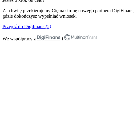
Jesteś o krok od celu!
Za chwilę przekierujemy Cię na stronę naszego partnera DigiFinans,
gdzie dokończysz wypełniać wniosek.
Przejdź do Digifinans
(5)
We współpracy z
i